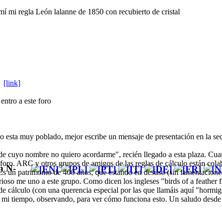
í mi regla León lalanne de 1850 con recubierto de cristal
y
[link]
entro a este foro
o esta muy poblado, mejor escribe un mensaje de presentación en la 
e cuyo nombre no quiero acordarme", recién llegado a esta plaza. Cua
oro. ARC y otros grupos de amigos de las reglas de cálculo están cola
n N-
. Es un patrimonio de 400 años, que estando en desuso (sin lamentaciones:
o me uno a este grupo. Como dicen los ingleses "birds of a feather flo
 de cálculo (con una querencia especial por las que llamáis aquí "hormigo
é mi tiempo, observando, para ver cómo funciona esto. Un saludo des