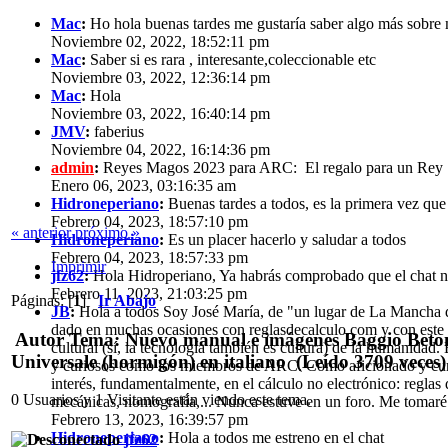
Mac
:
Ho hola buenas tardes me gustaría saber algo más sobre m
Noviembre 02, 2022, 18:52:11 pm
Mac
:
Saber si es rara , interesante,coleccionable etc
Noviembre 03, 2022, 12:36:14 pm
Mac
:
Hola
Noviembre 03, 2022, 16:40:14 pm
JMV
:
faberius
Noviembre 04, 2022, 16:14:36 pm
admin
:
Reyes Magos 2023 para ARC: El regalo para un Re
Enero 06, 2023, 03:16:35 am
Hidroneperiano
:
Buenas tardes a todos, es la primera vez que 
Febrero 04, 2023, 18:57:10 pm
« anterior
próximo »
Hidroneperiano
:
Es un placer hacerlo y saludar a todos
Febrero 04, 2023, 18:57:33 pm
Imprimir
jfz62
:
Hola Hidroperiano, Ya habrás comprobado que el chat n
Febrero 11, 2023, 21:03:25 pm
Páginas: [
1
]
Ir Abajo
JB
:
Hola a todos Soy José María, de "un lugar de La Mancha d
dado en muchas ocasiones con reglasdecalculo.com y con este f
Autor
Tema: Nuevo manual e imágenes Baggio Beto
cultural (sí, la tecnología también es cultura) de la humanidad
Universale (hormigón) en italiano (Leído 3709 veces)
y curiosos como los miembros de ARC. Como aficionado y curios
interés, fundamentalmente, en el cálculo no electrónico: reglas
0 Usuarios y 1 Visitante están viendo este tema.
mecánicas, nomografía,... Nunca estuve en un foro. Me tomar
Febrero 13, 2023, 16:39:57 pm
Hidroneperiano
:
Hola a todos me estreno en el chat
jfz62