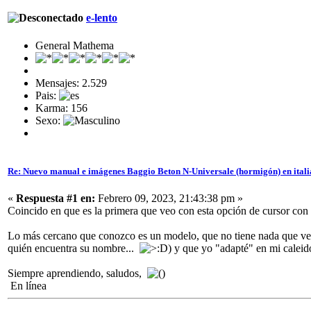
e-lento
General Mathema
Mensajes: 2.529
Pais:
Karma: 156
Sexo:
Re: Nuevo manual e imágenes Baggio Beton N-Universale (hormigón) en ital
«
Respuesta #1 en:
Febrero 09, 2023, 21:43:38 pm »
Coincido en que es la primera que veo con esta opción de cursor con
Lo más cercano que conozco es un modelo, que no tiene nada que ver, 
quién encuentra su nombre...
) y que yo "adapté" en mi calei
Siempre aprendiendo, saludos,
En línea