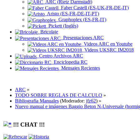
ARC (Rietz Darmstadt)
Faber Castell (ES-UK-FR-DE-IT)
Aristo (ES-FR-DE-IT-PT)
Graphoplex (ES-FR-IT)
Pickett (Inglés)
Bricolaje
Presentaciones ARC
Videos ARC en Youtube
Videos UKSRC IM2018
Centro Archivos ARC
Enciclopedia RC
Mensajes Recientes
ARC
»
TODO SOBRE REGLAS DE CALCULO
»
Bibliografia Manuales
(Moderador:
jfz62
) »
Nuevo manual e imágenes Baggio Beton N-Universale (hormigó
!!! CHAT !!!