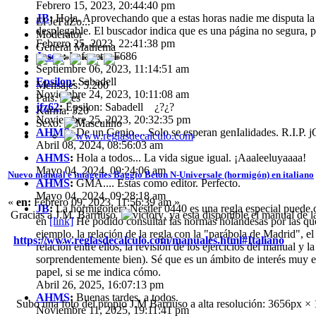
Febrero 15, 2023, 20:44:40 pm
JB
:
Hola. Aprovechando que a estas horas nadie me disputa la 
El JeFaZo...
desplegable. El buscador indica que es una página no segura, p
Moderator
Febrero 25, 2023, 22:41:38 pm
General Mathema
Josep
:
Lafayette F686
Septiembre 06, 2023, 11:14:51 am
Epsilon
:
Sabadell
Mensajes: 5.200
Noviembre 24, 2023, 10:11:08 am
Pais:
jfz62
:
Epsilon: Sabadell ¿?¿?
Karma: 320
Noviembre 25, 2023, 20:32:35 pm
Sexo:
AHMS
:
De un Genio.... Solo se esperan genIalidades. R.I.P.
Abril 08, 2024, 08:56:03 am
AHMS
:
Hola a todos... La vida sigue igual. ¡Aaaleeluyaaaa!
Mayo 04, 2024, 09:24:06 am
Nuevo manual e imágenes Baggio Beton N-Universale (hormigón) en italiano
AHMS
:
GMA.... Estas como editor. Perfecto.
Mayo 04, 2024, 09:28:18 am
«
en:
Febrero 09, 2023, 11:56:39 am »
JB
:
La hormigonera Nestler 0440 es una regla especial puede c
Gracias a J.M. Barriuso
, ya esta disponible el manual de
en
[link]
He podido consultar las normas holandesas por las que 
ejemplo, la relación de la regla con la "parábola de Madrid", el 
https://www.reglasdecalculo.com/manuales.html#Italiano
relación entre ellos, la revisión de los ejercicios del manual
sorprendentemente bien). Sé que es un ámbito de interés muy e
papel, si se me indica cómo.
Abril 26, 2025, 16:07:13 pm
AHMS
:
Buenas tardes, a todos.
Subo una foto del propio J.M Barriuso a alta resolución: 3656px × 11
Noviembre 11, 2025, 19:11:41 pm