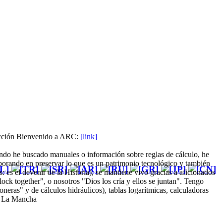
sección Bienvenido a ARC:
[link]
ndo he buscado manuales o información sobre reglas de cálculo, he
borando en preservar lo que es un patrimonio tecnológico y también
 es el devenir de la Historia), se mantiene vivo gracias a aficionados
ck together", o nosotros "Dios los cría y ellos se juntan". Tengo
neras" y de cálculos hidráulicos), tablas logarítmicas, calculadoras
de La Mancha