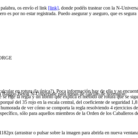
palabra, os envío el link
[link]
, donde podéis trastear con la N-Univers
ero es por no estar registrada. Puedo asegurar y aseguro, que es segura
 jORGE
alcular en rotura (la única?). Poca información hay de ella y se encu
 la Baggio Beton N-Universale para temas de calculo de hormigón:
se rige la regla y un librito que explica el método de rotura que se sig
porqué del 35 rojo en la escala central, del coeficiente de seguridad 1,8
 y la humorada de ver cómo se comporta la regla resolviendo 4 ejercicio
specífico, sólo para aquellos miembros de la Orden de los Caballeros d
82px (arrastrar o pulsar sobre la imagen para abrirla en nueva ventana