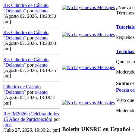
Re: Cilindro de Cálculo
¿Nuevo us
"Delamain"
por
e-lento
Términos 
[Agosto 02, 2026, 13:20:30
pm]
Tutoriale
Re: Cilindro de Cálculo
Pequeños 
"Delamain"
por
e-lento
[Agosto 02, 2026, 13:20:03
pm]
Tertulias
Re: Cilindro de Cálculo
Que no to
"Delamain"
por
e-lento
[Agosto 02, 2026, 13:19:35
Moderado
pm]
Subforos
Cilindro de Cálculo
Poesia ca
"Delamain"
por
e-lento
[Agosto 02, 2026, 13:18:51
Visto que
pm]
Moderado
Re: IM2026: ¡Celebrando los
15 Años de Participación!
por
gma
Boletin UKSRC en Español -
[Julio 27, 2026, 19:30:21 pm]