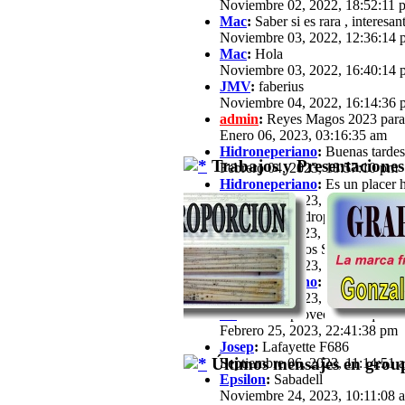
Noviembre 02, 2022, 18:52:11 
Mac
:
Saber si es rara , interesan
Noviembre 03, 2022, 12:36:14 
Mac
:
Hola
Noviembre 03, 2022, 16:40:14 
JMV
:
faberius
Noviembre 04, 2022, 16:14:36 
admin
:
Reyes Magos 2023 para
Enero 06, 2023, 03:16:35 am
Hidroneperiano
:
Buenas tardes 
Trabajos y Presentaciones
Febrero 04, 2023, 18:57:10 pm
Hidroneperiano
:
Es un placer h
Febrero 04, 2023, 18:57:33 pm
jfz62
:
Hola Hidroperiano, Ya ha
Febrero 11, 2023, 21:03:25 pm
JB
:
Hola a todos Soy José María,
Febrero 13, 2023, 16:39:57 pm
Hidroneperiano
:
Hola a todos m
Febrero 15, 2023, 20:44:40 pm
JB
:
Hola. Aprovechando que a est
Febrero 25, 2023, 22:41:38 pm
Josep
:
Lafayette F686
Últimos mensajes en group
Septiembre 06, 2023, 11:14:51 
Epsilon
:
Sabadell
Noviembre 24, 2023, 10:11:08 