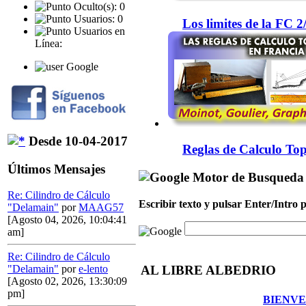
Oculto(s): 0
Usuarios: 0
Los limites de la FC 
Usuarios en
Línea:
Google
Desde 10-04-2017
Reglas de Calculo Top
Últimos Mensajes
Motor de Busqueda
Re: Cilindro de Cálculo
Escribir texto y pulsar Enter/Intro
"Delamain"
por
MAAG57
[Agosto 04, 2026, 10:04:41
am]
Re: Cilindro de Cálculo
AL LIBRE ALBEDRIO
"Delamain"
por
e-lento
[Agosto 02, 2026, 13:30:09
pm]
BIENVE