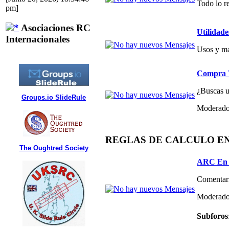
Todo lo re
pm]
Asociaciones RC
Utilidade
Internacionales
Usos y ma
Compra V
¿Buscas un
Groups.io SlideRule
Moderado
REGLAS DE CALCULO E
The Oughtred Society
ARC En 
Comentari
Moderado
Subforos