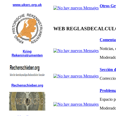
www.uksrc.org.uk
Otros Gr
WEB REGLASDECALCULO.C
Comentar
Noticias,
Kring
Rekeninstrumenten
Moderado
Sección d
Correccio
Rechenschieber.org
Problema
Espacio p
Moderado