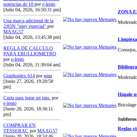
potencias de 10
por
e-lento
[Julio 04, 2026, 16:50:31 pm]
ZONA E
Una marca adicional de la
Moderado
2/83N "muy especial"
por
MAAG57
[Julio 04, 2026, 13:45:38 pm]
Limpieza,
REGLA DE CALCULO
Consejos, 
PARA EBULLIOMETRO
por
e-lento
[Julio 04, 2026, 11:30:04 am]
Bibliogr
Graphoplex 614
por
gma
Moderado
[Junio 27, 2026, 19:20:58
pm]
Hágalo u
Curta para jugar un rato.
por
e-lento
Bricolage
[Junio 26, 2026, 18:36:11
pm]
Subforos
COMPRAR EN
Reglas vi
TESSERAC
por
MAAG57
[Junio 20, 2026, 18:34:46