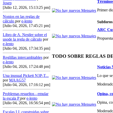
Términos,
Josep
[Julio 12, 2026, 15:13:25 pm]
Primer di
Nonios en las reglas de
cálculo
por
e-lento
Subforos
[Julio 04, 2026, 17:45:21 pm]
ARC Curs
Libro de A. Nestler sobre el
Propuestas
usode la regla de cálculo
por
e-lento
[Julio 04, 2026, 17:34:35 pm]
TODO SOBRE REGLAS D
Reglillas intercambiables
por
e-lento
[Julio 04, 2026, 17:24:48 pm]
Noticias
Lo que se
Una inusual Pickett N3P-T...
por
MAAG57
Moderado
[Julio 04, 2026, 17:16:12 pm]
Opina, co
Problemas resueltos - emular
la escala P
por
e-lento
Opina, co
[Julio 04, 2026, 16:56:54 pm]
Moderado
Escalas LL construidas sobre