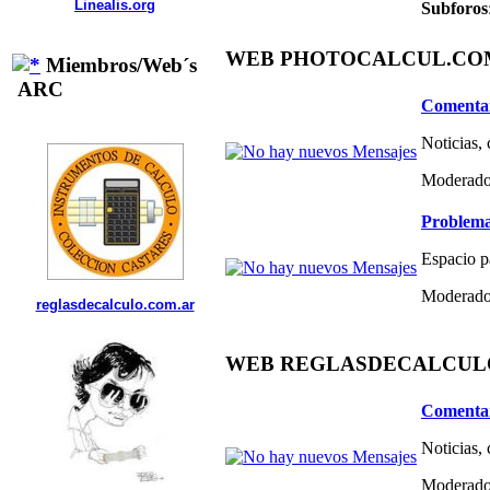
Linealis.org
Subforos
WEB PHOTOCALCUL.COM 
Miembros/Web´s
ARC
Comentar
Noticias,
Moderado
Problema
Espacio p
Moderado
reglasdecalculo.com.ar
WEB REGLASDECALCULO.C
Comentar
Noticias,
Moderado