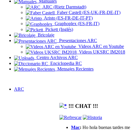
Manuales
ARC (Rietz Darmstadt)
Faber Castell (ES-UK-FR-DE-IT)
Aristo (ES-FR-DE-IT-PT)
Graphoplex (ES-FR-IT)
Pickett (Inglés)
Bricolaje
Presentaciones ARC
Videos ARC en Youtube
Videos UKSRC IM2018
Centro Archivos ARC
Enciclopedia RC
Mensajes Recientes
ARC
!!! CHAT !!!
Mac
:
Ho hola buenas tardes me g