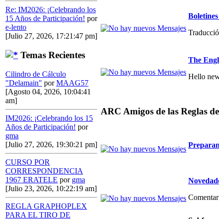
Re: IM2026: ¡Celebrando los
Boletin
15 Años de Participación!
por
e-lento
Traducció
[Julio 27, 2026, 17:21:47 pm]
Temas Recientes
The Engl
Cilindro de Cálculo
Hello new
"Delamain"
por
MAAG57
[Agosto 04, 2026, 10:04:41
am]
ARC Amigos de las Reglas de
IM2026: ¡Celebrando los 15
Años de Participación!
por
gma
[Julio 27, 2026, 19:30:21 pm]
Preparan
CURSO POR
CORRESPONDENCIA
1967 ERATELE
por
gma
Novedade
[Julio 23, 2026, 10:22:19 am]
Comentario
REGLA GRAPHOPLEX
PARA EL TIRO DE