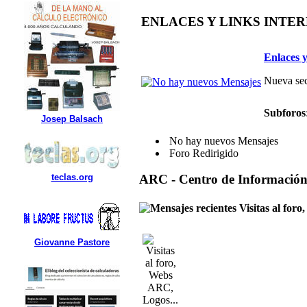
ENLACES Y LINKS INTE
Enlaces y
Nueva sec
Subforos
Josep Balsach
No hay nuevos Mensajes
Foro Redirigido
teclas.org
ARC - Centro de Informació
Visitas al for
Giovanne Pastore