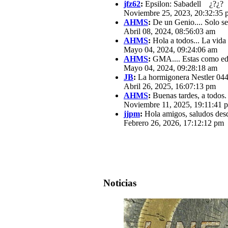
jfz62
:
Epsilon: Sabadell ¿?¿?
Noviembre 25, 2023, 20:32:35 
AHMS
:
De un Genio.... Solo se
Abril 08, 2024, 08:56:03 am
AHMS
:
Hola a todos... La vida
Mayo 04, 2024, 09:24:06 am
AHMS
:
GMA.... Estas como edit
Mayo 04, 2024, 09:28:18 am
JB
:
La hormigonera Nestler 0440
Abril 26, 2025, 16:07:13 pm
AHMS
:
Buenas tardes, a todos.
Noviembre 11, 2025, 19:11:41 
jjpm
:
Hola amigos, saludos des
Febrero 26, 2026, 17:12:12 pm
Noticias