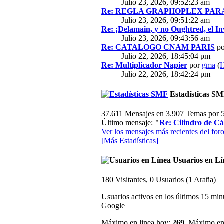
Julio 23, 2026, 09:52:23 am
Re: REGLA GRAPHOPLEX PARA 
Julio 23, 2026, 09:51:22 am
Re: ¡Delamain, y no Oughtred, el In
Julio 23, 2026, 09:43:56 am
Re: CATALOGO CNAM PARIS
p
Julio 22, 2026, 18:45:04 pm
Re: Multiplicador Napier
por
gma
(
H
Julio 22, 2026, 18:42:24 pm
Estadísticas S
37.611 Mensajes en 3.907 Temas por 5
Último mensaje:
"
Re: Cilindro de Cál
Ver los mensajes más recientes del foro
[Más Estadísticas]
Usuarios en Lí
180 Visitantes, 0 Usuarios (1 Araña)
Usuarios activos en los últimos 15 min
Google
Máximo en linea hoy:
269
. Máximo en