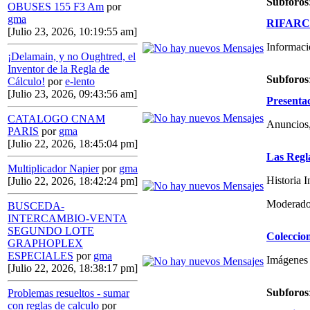
Subforos
OBUSES 155 F3 Am
por
gma
RIFARCAS
[Julio 23, 2026, 10:19:55 am]
Informaci
¡Delamain, y no Oughtred, el
Inventor de la Regla de
Subforos
Cálculo!
por
e-lento
[Julio 23, 2026, 09:43:56 am]
Presenta
CATALOGO CNAM
Anuncios,
PARIS
por
gma
[Julio 22, 2026, 18:45:04 pm]
Las Regl
Multiplicador Napier
por
gma
Historia 
[Julio 22, 2026, 18:42:24 pm]
Moderado
BUSCEDA-
INTERCAMBIO-VENTA
SEGUNDO LOTE
Coleccio
GRAPHOPLEX
ESPECIALES
por
gma
Imágenes 
[Julio 22, 2026, 18:38:17 pm]
Subforos
Problemas resueltos - sumar
con reglas de calculo
por