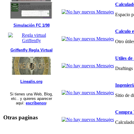
Calculad
Espacio p
Simulación FC 1/98
Calculo 
Otro útile
Griffenfly Regla Virtual
Utiles de
Draftings 
Linealis.org
Ingenier
Si tienes una Web, Blog,
Sitio de 
etc.. y quieres aparecer
aquí:
escríbenos
!
Compra V
Otras paginas
Calculado