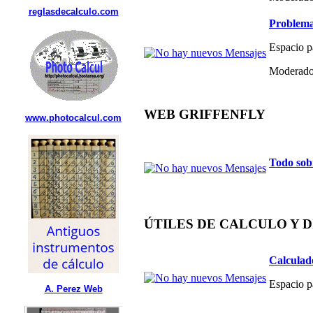
reglasdecalculo.com
Problema
Espacio p
Moderado
WEB GRIFFENFLY
www.photocalcul.com
Todo sob
ÚTILES DE CALCULO Y 
Calculad
Espacio p
A. Perez Web