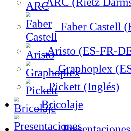
ARC (Rietz Darms
Faber Castell 
Aristo (ES-FR-DE
Graphoplex (ES
Pickett (Inglés)
Bricolaje
Presentacione