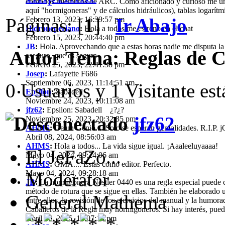
como los miembros de ARC. Como aficionado y curioso me uno a e
aquí "hormigoneras" y de cálculos hidráulicos), tablas logarí
Páginas: [
1
]
Ir Abajo
Febrero 13, 2023, 16:39:57 pm
Hidroneperiano
:
Hola a todos me estreno en el chat
Febrero 15, 2023, 20:44:40 pm
JB
:
Hola. Aprovechando que a estas horas nadie me disputa la 
Autor
Tema: Reglas de 
aseguro, que es segura
Febrero 25, 2023, 22:41:38 pm
Josep
:
Lafayette F686
Septiembre 06, 2023, 11:14:51 am
0 Usuarios y 1 Visitante es
Epsilon
:
Sabadell
Noviembre 24, 2023, 10:11:08 am
jfz62
:
Epsilon: Sabadell ¿?¿?
jfz62
Noviembre 25, 2023, 20:32:35 pm
AHMS
:
De un Genio.... Solo se esperan genIalidades. R.I.P.
Abril 08, 2024, 08:56:03 am
AHMS
:
Hola a todos... La vida sigue igual. ¡Aaaleeluyaaaa!
El JeFaZo...
Mayo 04, 2024, 09:24:06 am
AHMS
:
GMA.... Estas como editor. Perfecto.
Moderator
Mayo 04, 2024, 09:28:18 am
JB
:
La hormigonera Nestler 0440 es una regla especial puede c
método de rotura que se sigue en ellas. También he elaborado un 
General Mathema
entre ellos, la revisión de los ejercicios del manual y la hum
Caballeros de la Regla muy hormigoneros. Si hay interés, puedo
Abril 26, 2025, 16:07:13 pm