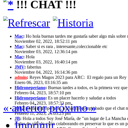
!!! CHAT !!!
Mac
:
Ho hola buenas tardes me gustaría saber algo más sobre m
Noviembre 02, 2022, 18:52:11 pm
Mac
:
Saber si es rara , interesante,coleccionable etc
Noviembre 03, 2022, 12:36:14 pm
Mac
:
Hola
Noviembre 03, 2022, 16:40:14 pm
JMV
:
faberius
Noviembre 04, 2022, 16:14:36 pm
admin
:
Reyes Magos 2023 para ARC: El regalo para un Re
Enero 06, 2023, 03:16:35 am
Hidroneperiano
:
Buenas tardes a todos, es la primera vez que 
Febrero 04, 2023, 18:57:10 pm
Hidroneperiano
:
Es un placer hacerlo y saludar a todos
Febrero 04, 2023, 18:57:33 pm
« anterior
próximo »
jfz62
:
Hola Hidroperiano, Ya habrás comprobado que el chat n
Febrero 11, 2023, 21:03:25 pm
JB
:
Hola a todos Soy José María, de "un lugar de La Mancha d
Imprimir
reglas de cálculo están colaborando en preservar lo que es un p