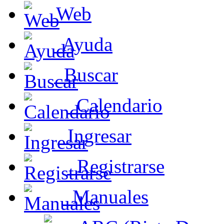
Web
Ayuda
Buscar
Calendario
Ingresar
Registrarse
Manuales