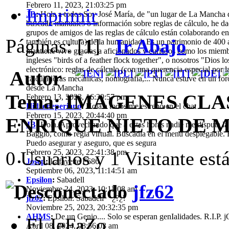
Febrero 11, 2023, 21:03:25 pm
Imprimir
JB
:
Hola a todos Soy José María, de "un lugar de La Mancha d
buscado manuales o información sobre reglas de cálculo, he d
grupos de amigos de las reglas de cálculo están colaborando en 
Páginas: [
1
]
Ir Abajo
también es cultura) de la humanidad. Es un patrimonio de 400 añ
mantiene vivo gracias a aficionados y curiosos como los mie
ingleses "birds of a feather flock together", o nosotros "Dios l
electrónico: reglas de cálculo (con una querencia especial por l
Autor
calculadoras mecánicas, nomografía,... Nunca estuve en un fo
desde La Mancha
Tema: IMAGENES CLA
Febrero 13, 2023, 16:39:57 pm
Hidroneperiano
:
Hola a todos me estreno en el chat
Febrero 15, 2023, 20:44:40 pm
ENRIQUE NIETO DE MEL
JB
:
Hola. Aprovechando que a estas horas nadie me disputa la 
Baggio, como regla virtual. Buscadla en el menú desplegable. E
Puedo asegurar y aseguro, que es segura
0 Usuarios y 1 Visitante est
Febrero 25, 2023, 22:41:38 pm
Josep
:
Lafayette F686
Septiembre 06, 2023, 11:14:51 am
Epsilon
:
Sabadell
jfz62
Noviembre 24, 2023, 10:11:08 am
jfz62
:
Epsilon: Sabadell ¿?¿?
Noviembre 25, 2023, 20:32:35 pm
AHMS
:
De un Genio.... Solo se esperan genIalidades. R.I.P.
El JeFaZo...
Abril 08, 2024, 08:56:03 am