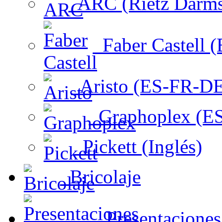
ARC (Rietz Darms
Faber Castell 
Aristo (ES-FR-DE
Graphoplex (ES
Pickett (Inglés)
Bricolaje
Presentacione