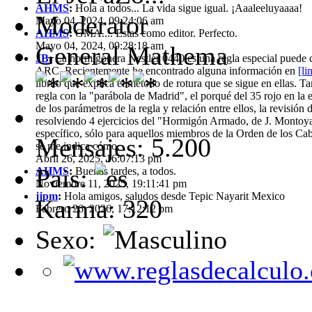
AHMS
:
Hola a todos... La vida sigue igual. ¡Aaaleeluyaaaa!
Moderator
Mayo 04, 2024, 09:24:06 am
AHMS
:
GMA.... Estas como editor. Perfecto.
Mayo 04, 2024, 09:28:18 am
General Mathema
JB
:
La hormigonera Nestler 0440 es una regla especial puede ca
ARC. Recientemente he encontrado alguna información en
[li
librito que explica el método de rotura que se sigue en ellas. T
regla con la "parábola de Madrid", el porqué del 35 rojo en la e
de los parámetros de la regla y relación entre ellos, la revisió
resolviendo 4 ejercicios del "Hormigón Armado, de J. Montoya
específico, sólo para aquellos miembros de la Orden de los Cab
Mensajes: 5.200
se me indica cómo.
Abril 26, 2025, 16:07:13 pm
Pais:
AHMS
:
Buenas tardes, a todos.
Noviembre 11, 2025, 19:11:41 pm
jjpm
:
Hola amigos, saludos desde Tepic Nayarit Mexico
Karma: 320
Febrero 26, 2026, 17:12:12 pm
Sexo: