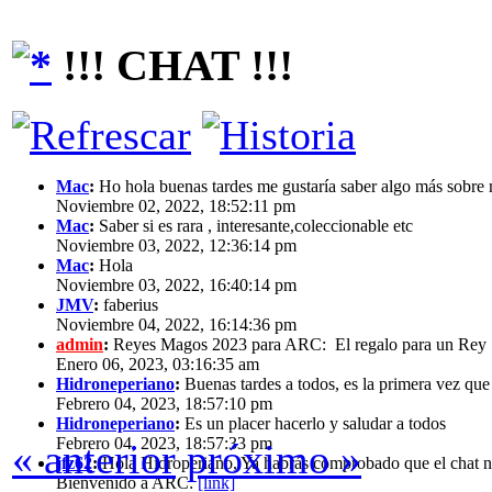
!!! CHAT !!!
Mac
:
Ho hola buenas tardes me gustaría saber algo más sobre m
Noviembre 02, 2022, 18:52:11 pm
Mac
:
Saber si es rara , interesante,coleccionable etc
Noviembre 03, 2022, 12:36:14 pm
Mac
:
Hola
Noviembre 03, 2022, 16:40:14 pm
JMV
:
faberius
Noviembre 04, 2022, 16:14:36 pm
admin
:
Reyes Magos 2023 para ARC: El regalo para un Re
Enero 06, 2023, 03:16:35 am
Hidroneperiano
:
Buenas tardes a todos, es la primera vez que 
Febrero 04, 2023, 18:57:10 pm
Hidroneperiano
:
Es un placer hacerlo y saludar a todos
Febrero 04, 2023, 18:57:33 pm
« anterior
próximo »
jfz62
:
Hola Hidroperiano, Ya habrás comprobado que el chat no
Bienvenido a ARC:
[link]