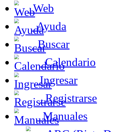
Web
Ayuda
Buscar
Calendario
Ingresar
Registrarse
Manuales