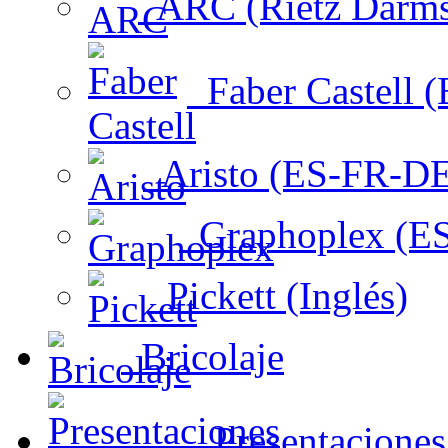
ARC (Rietz Darms
Faber Castell 
Aristo (ES-FR-DE
Graphoplex (ES
Pickett (Inglés)
Bricolaje
Presentacione