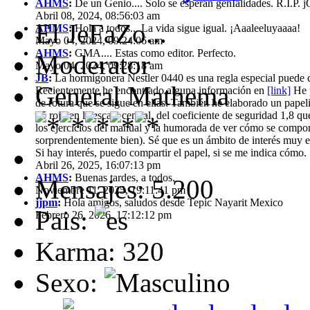
AHMS
:
De un Genio.... Solo se esperan genIalidades. R.I.P.
Abril 08, 2024, 08:56:03 am
El JeFaZo...
AHMS
:
Hola a todos... La vida sigue igual. ¡Aaaleeluyaaaa!
Mayo 04, 2024, 09:24:06 am
AHMS
:
GMA.... Estas como editor. Perfecto.
Moderator
Mayo 04, 2024, 09:28:18 am
JB
:
La hormigonera Nestler 0440 es una regla especial puede ca
General Mathema
Recientemente he encontrado alguna información en
[link]
He p
de rotura que se sigue en ellas. También he elaborado un papeli
35 rojo en la escala central, del coeficiente de seguridad 1,8 que
los ejercicios del manual y la humorada de ver cómo se compor
sorprendentemente bien). Sé que es un ámbito de interés muy e
Si hay interés, puedo compartir el papel, si se me indica cómo.
Abril 26, 2025, 16:07:13 pm
AHMS
:
Buenas tardes, a todos.
Mensajes: 5.200
Noviembre 11, 2025, 19:11:41 pm
jjpm
:
Hola amigos, saludos desde Tepic Nayarit Mexico
Pais:
Febrero 26, 2026, 17:12:12 pm
Karma: 320
Sexo: