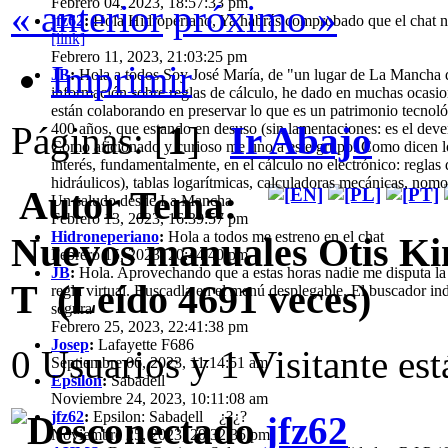
Febrero 04, 2023, 18:57:33 pm
« anterior
próximo »
jfz62
:
Hola Hidroperiano, Ya habrás comprobado que el chat n
[link]
Febrero 11, 2023, 21:03:25 pm
Imprimir
JB
:
Hola a todos Soy José María, de "un lugar de La Mancha 
información sobre reglas de cálculo, he dado en muchas ocasio
están colaborando en preservar lo que es un patrimonio tecnológ
Páginas: [
1
]
Ir Abajo
400 años, que estando en desuso (sin lamentaciones: es el deve
Como aficionado y curioso me uno a este grupo. Como dicen los i
interés, fundamentalmente, en el cálculo no electrónico: reglas
hidráulicos), tablas logarítmicas, calculadoras mecánicas, nom
Autor
Tema:
Un saludo desde La Mancha
Febrero 13, 2023, 16:39:57 pm
Hidroneperiano
:
Hola a todos me estreno en el chat
Nuevos manuales Otis Kin
Febrero 15, 2023, 20:44:40 pm
JB
:
Hola. Aprovechando que a estas horas nadie me disputa la 
T (Leído 4691 veces)
regla virtual. Buscadla en el menú desplegable. El buscador ind
segura
Febrero 25, 2023, 22:41:38 pm
Josep
:
Lafayette F686
0 Usuarios y 1 Visitante es
Septiembre 06, 2023, 11:14:51 am
Epsilon
:
Sabadell
Noviembre 24, 2023, 10:11:08 am
jfz62
:
Epsilon: Sabadell ¿?¿?
jfz62
Noviembre 25, 2023, 20:32:35 pm