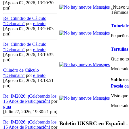
[Agosto 02, 2026, 13:20:30
¿Nuevo us
pm]
Términos 
Re: Cilindro de Cálculo
"Delamain"
por
e-lento
Tutoriale
[Agosto 02, 2026, 13:20:03
pm]
Pequeños 
Re: Cilindro de Cálculo
Tertulias
"Delamain"
por
e-lento
[Agosto 02, 2026, 13:19:35
Que no to
pm]
Moderado
Cilindro de Cálculo
"Delamain"
por
e-lento
Subforos
[Agosto 02, 2026, 13:18:51
pm]
Poesia ca
Visto que
Re: IM2026: ¡Celebrando los
15 Años de Participación!
por
Moderado
gma
[Julio 27, 2026, 19:30:21 pm]
Re: IM2026: ¡Celebrando los
Boletin UKSRC en Español -
15 Años de Participación!
por