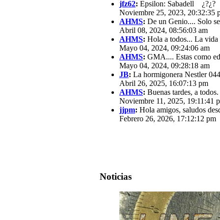
jfz62
:
Epsilon: Sabadell ¿?¿?
Noviembre 25, 2023, 20:32:35 
AHMS
:
De un Genio.... Solo se
Abril 08, 2024, 08:56:03 am
AHMS
:
Hola a todos... La vida
Mayo 04, 2024, 09:24:06 am
AHMS
:
GMA.... Estas como edit
Mayo 04, 2024, 09:28:18 am
JB
:
La hormigonera Nestler 0440
Abril 26, 2025, 16:07:13 pm
AHMS
:
Buenas tardes, a todos.
Noviembre 11, 2025, 19:11:41 
jjpm
:
Hola amigos, saludos des
Febrero 26, 2026, 17:12:12 pm
Noticias