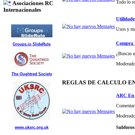
Todo lo re
Asociaciones RC
Internacionales
Utilidade
Usos y ma
Compra V
Groups.io SlideRule
¿Buscas un
Moderado
The Oughtred Society
REGLAS DE CALCULO E
ARC En 
Comentari
Moderado
Subforos
www.uksrc.org.uk