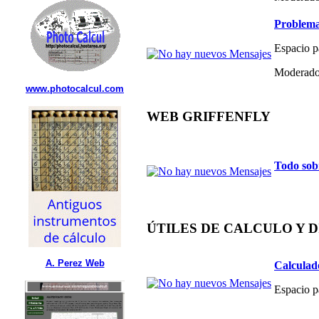
Problema
Espacio p
Moderado
www.photocalcul.com
WEB GRIFFENFLY
Todo sob
ÚTILES DE CALCULO Y 
A. Perez Web
Calculad
Espacio p