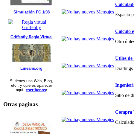
Calculad
Simulación FC 1/98
Espacio p
Calculo 
Griffenfly Regla Virtual
Otro útile
Utiles de
Draftings 
Linealis.org
Si tienes una Web, Blog,
Ingenier
etc.. y quieres aparecer
aquí:
escríbenos
!
Sitio de 
Otras paginas
Compra V
Calculado