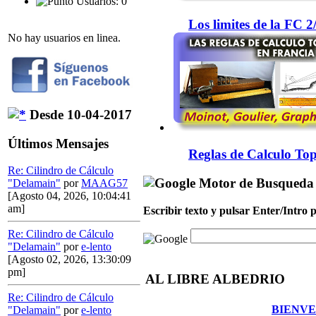
Usuarios: 0
Los limites de la FC 
No hay usuarios en linea.
Desde 10-04-2017
Últimos Mensajes
Reglas de Calculo Top
Re: Cilindro de Cálculo
Motor de Busqueda
"Delamain"
por
MAAG57
[Agosto 04, 2026, 10:04:41
am]
Escribir texto y pulsar Enter/Intro
Re: Cilindro de Cálculo
"Delamain"
por
e-lento
[Agosto 02, 2026, 13:30:09
pm]
AL LIBRE ALBEDRIO
Re: Cilindro de Cálculo
BIENVE
"Delamain"
por
e-lento