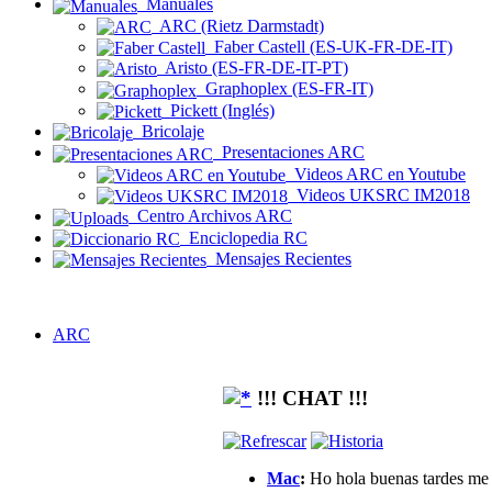
Manuales
ARC (Rietz Darmstadt)
Faber Castell (ES-UK-FR-DE-IT)
Aristo (ES-FR-DE-IT-PT)
Graphoplex (ES-FR-IT)
Pickett (Inglés)
Bricolaje
Presentaciones ARC
Videos ARC en Youtube
Videos UKSRC IM2018
Centro Archivos ARC
Enciclopedia RC
Mensajes Recientes
ARC
!!! CHAT !!!
Mac
:
Ho hola buenas tardes me g