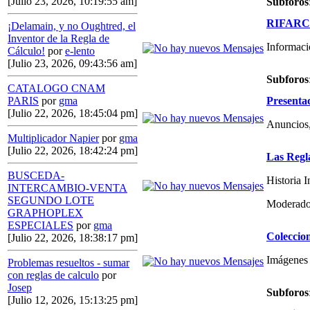
[Julio 23, 2026, 10:19:55 am]
Subforos
RIFARCAS
¡Delamain, y no Oughtred, el
Inventor de la Regla de
Informaci
Cálculo!
por
e-lento
[Julio 23, 2026, 09:43:56 am]
Subforos
CATALOGO CNAM
Presenta
PARIS
por
gma
[Julio 22, 2026, 18:45:04 pm]
Anuncios,
Multiplicador Napier
por
gma
[Julio 22, 2026, 18:42:24 pm]
Las Regl
BUSCEDA-
Historia 
INTERCAMBIO-VENTA
SEGUNDO LOTE
Moderado
GRAPHOPLEX
ESPECIALES
por
gma
Coleccio
[Julio 22, 2026, 18:38:17 pm]
Imágenes 
Problemas resueltos - sumar
con reglas de calculo
por
Josep
Subforos
[Julio 12, 2026, 15:13:25 pm]