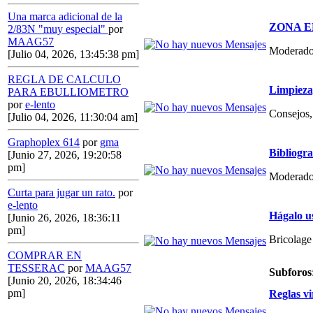
Una marca adicional de la
ZONA E
2/83N "muy especial"
por
MAAG57
Moderado
[Julio 04, 2026, 13:45:38 pm]
REGLA DE CALCULO
Limpieza,
PARA EBULLIOMETRO
por
e-lento
Consejos, 
[Julio 04, 2026, 11:30:04 am]
Graphoplex 614
por
gma
Bibliogr
[Junio 27, 2026, 19:20:58
pm]
Moderado
Curta para jugar un rato.
por
e-lento
Hágalo u
[Junio 26, 2026, 18:36:11
pm]
Bricolage
COMPRAR EN
TESSERAC
por
MAAG57
Subforos
[Junio 20, 2026, 18:34:46
pm]
Reglas vi