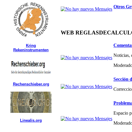
Otros Gr
WEB REGLASDECALCULO.C
Comentar
Kring
Rekeninstrumenten
Noticias,
Moderado
Sección d
Rechenschieber.org
Correccio
Problema
Espacio p
Linealis.org
Moderado