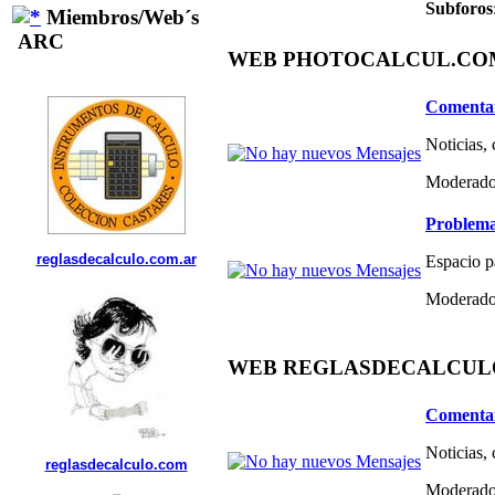
Subforos
Miembros/Web´s
ARC
WEB PHOTOCALCUL.COM 
Comentar
Noticias,
Moderado
Problema
reglasdecalculo.com.ar
Espacio p
Moderado
WEB REGLASDECALCULO.C
Comentar
Noticias,
reglasdecalculo.com
Moderado