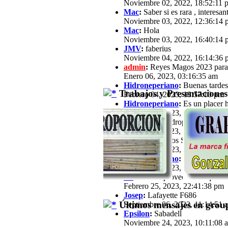
Noviembre 02, 2022, 18:52:11 
Mac
:
Saber si es rara , interesan
Noviembre 03, 2022, 12:36:14 
Mac
:
Hola
Noviembre 03, 2022, 16:40:14 
JMV
:
faberius
Noviembre 04, 2022, 16:14:36 
admin
:
Reyes Magos 2023 para
Enero 06, 2023, 03:16:35 am
Hidroneperiano
:
Buenas tardes 
Trabajos y Presentaciones
Febrero 04, 2023, 18:57:10 pm
Hidroneperiano
:
Es un placer h
Febrero 04, 2023, 18:57:33 pm
jfz62
:
Hola Hidroperiano, Ya ha
Febrero 11, 2023, 21:03:25 pm
JB
:
Hola a todos Soy José María,
Febrero 13, 2023, 16:39:57 pm
Hidroneperiano
:
Hola a todos m
Febrero 15, 2023, 20:44:40 pm
JB
:
Hola. Aprovechando que a est
Febrero 25, 2023, 22:41:38 pm
Josep
:
Lafayette F686
Últimos mensajes en group
Septiembre 06, 2023, 11:14:51 
Epsilon
:
Sabadell
Noviembre 24, 2023, 10:11:08 