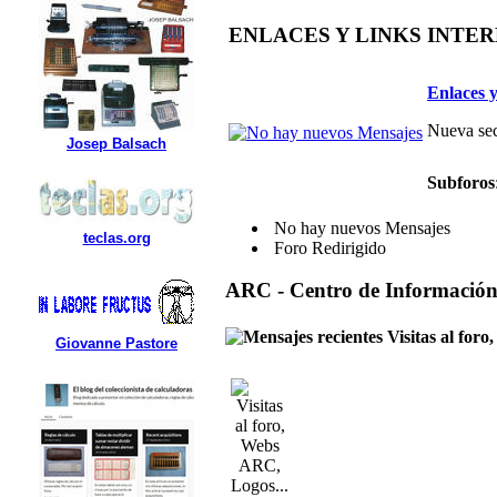
ENLACES Y LINKS INTE
Enlaces y
Nueva sec
Josep Balsach
Subforos
No hay nuevos Mensajes
teclas.org
Foro Redirigido
ARC - Centro de Informació
Visitas al for
Giovanne Pastore