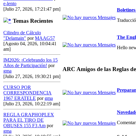
e-lento
[Julio 27, 2026, 17:21:47 pm]
Boletin
Traducció
Temas Recientes
Cilindro de Cálculo
The Engl
"Delamain"
por
MAAG57
[Agosto 04, 2026, 10:04:41
Hello new
am]
IM2026: ¡Celebrando los 15
Años de Participación!
por
ARC Amigos de las Reglas de
gma
[Julio 27, 2026, 19:30:21 pm]
CURSO POR
Preparan
CORRESPONDENCIA
1967 ERATELE
por
gma
[Julio 23, 2026, 10:22:19 am]
Novedade
REGLA GRAPHOPLEX
PARA EL TIRO DE
Comentario
OBUSES 155 F3 Am
por
gma