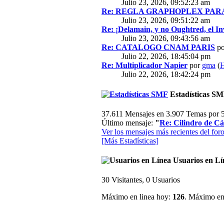
Julio 23, 2026, 09:52:23 am
Re: REGLA GRAPHOPLEX PARA 
Julio 23, 2026, 09:51:22 am
Re: ¡Delamain, y no Oughtred, el In
Julio 23, 2026, 09:43:56 am
Re: CATALOGO CNAM PARIS
p
Julio 22, 2026, 18:45:04 pm
Re: Multiplicador Napier
por
gma
(
H
Julio 22, 2026, 18:42:24 pm
Estadísticas S
37.611 Mensajes en 3.907 Temas por 5
Último mensaje:
"
Re: Cilindro de Cál
Ver los mensajes más recientes del foro
[Más Estadísticas]
Usuarios en Lí
30 Visitantes, 0 Usuarios
Máximo en linea hoy:
126
. Máximo en