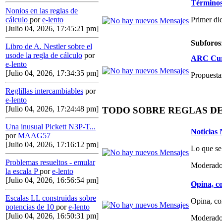
Términos,
Nonios en las reglas de
Primer di
cálculo
por
e-lento
[Julio 04, 2026, 17:45:21 pm]
Subforos
Libro de A. Nestler sobre el
usode la regla de cálculo
por
ARC Curs
e-lento
[Julio 04, 2026, 17:34:35 pm]
Propuestas
Reglillas intercambiables
por
e-lento
[Julio 04, 2026, 17:24:48 pm]
TODO SOBRE REGLAS D
Una inusual Pickett N3P-T...
Noticias
por
MAAG57
[Julio 04, 2026, 17:16:12 pm]
Lo que se
Problemas resueltos - emular
Moderado
la escala P
por
e-lento
[Julio 04, 2026, 16:56:54 pm]
Opina, co
Escalas LL construidas sobre
Opina, co
potencias de 10
por
e-lento
[Julio 04, 2026, 16:50:31 pm]
Moderado