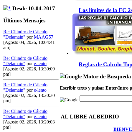
Desde 10-04-2017
Los limites de la FC 
Últimos Mensajes
Re: Cilindro de Cálculo
"Delamain"
por
MAAG57
[Agosto 04, 2026, 10:04:41
am]
Re: Cilindro de Cálculo
"Delamain"
por
e-lento
Reglas de Calculo Top
[Agosto 02, 2026, 13:30:09
pm]
Motor de Busqueda
Re: Cilindro de Cálculo
Escribir texto y pulsar Enter/Intro
"Delamain"
por
e-lento
[Agosto 02, 2026, 13:20:30
pm]
Re: Cilindro de Cálculo
AL LIBRE ALBEDRIO
"Delamain"
por
e-lento
[Agosto 02, 2026, 13:20:03
pm]
BIENVE