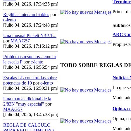
Términos,
[Julio 04, 2026, 17:34:35 pm]
Primer di
Reglillas intercambiables
por
e-lento
[Julio 04, 2026, 17:24:48 pm]
Subforos
ARC Curs
Una inusual Pickett N3P-T...
por
MAAG57
Propuestas
[Julio 04, 2026, 17:16:12 pm]
Problemas resueltos - emular
la escala P
por
e-lento
TODO SOBRE REGLAS D
[Julio 04, 2026, 16:56:54 pm]
Noticias
Escalas LL construidas sobre
potencias de 10
por
e-lento
Lo que se
[Julio 04, 2026, 16:50:31 pm]
Moderado
Una marca adicional de la
2/83N "muy especial"
por
Opina, co
MAAG57
[Julio 04, 2026, 13:45:38 pm]
Opina, co
REGLA DE CALCULO
Moderado
PARA EBULLIOMETRO