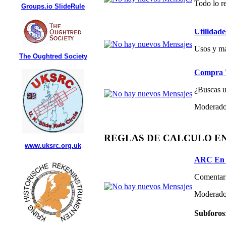
Todo lo re
Groups.io SlideRule
Utilidade
Usos y ma
The Oughtred Society
Compra V
¿Buscas un
Moderado
REGLAS DE CALCULO E
www.uksrc.org.uk
ARC En 
Comentari
Moderado
Subforos