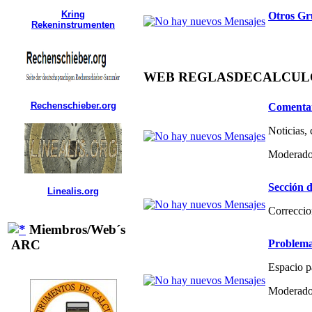
Kring
Otros Gr
Rekeninstrumenten
WEB REGLASDECALCULO.C
Rechenschieber.org
Comentar
Noticias,
Moderado
Sección d
Linealis.org
Correccio
Miembros/Web´s
Problema
ARC
Espacio p
Moderado