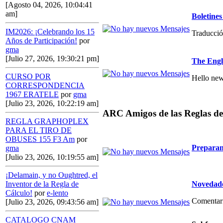
[Agosto 04, 2026, 10:04:41
am]
Boletin
IM2026: ¡Celebrando los 15
Traducció
Años de Participación!
por
gma
[Julio 27, 2026, 19:30:21 pm]
The Engl
CURSO POR
Hello new
CORRESPONDENCIA
1967 ERATELE
por
gma
[Julio 23, 2026, 10:22:19 am]
ARC Amigos de las Reglas de
REGLA GRAPHOPLEX
PARA EL TIRO DE
OBUSES 155 F3 Am
por
Preparan
gma
[Julio 23, 2026, 10:19:55 am]
¡Delamain, y no Oughtred, el
Novedade
Inventor de la Regla de
Cálculo!
por
e-lento
Comentario
[Julio 23, 2026, 09:43:56 am]
CATALOGO CNAM