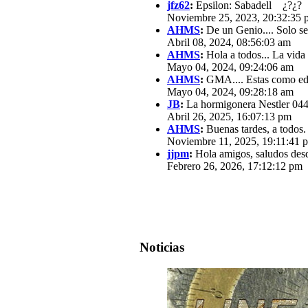
jfz62
:
Epsilon: Sabadell ¿?¿?
Noviembre 25, 2023, 20:32:35 
AHMS
:
De un Genio.... Solo se
Abril 08, 2024, 08:56:03 am
AHMS
:
Hola a todos... La vida
Mayo 04, 2024, 09:24:06 am
AHMS
:
GMA.... Estas como edit
Mayo 04, 2024, 09:28:18 am
JB
:
La hormigonera Nestler 0440
Abril 26, 2025, 16:07:13 pm
AHMS
:
Buenas tardes, a todos.
Noviembre 11, 2025, 19:11:41 
jjpm
:
Hola amigos, saludos des
Febrero 26, 2026, 17:12:12 pm
Noticias