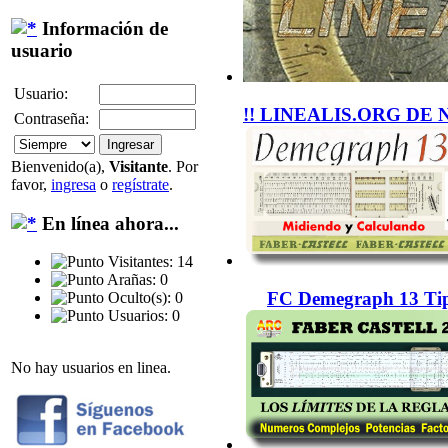
Información de
usuario
Usuario:
!! LINEALIS.ORG DE 
Contraseña:
Bienvenido(a),
Visitante
. Por
favor,
ingresa
o
regístrate
.
En línea ahora...
Visitantes: 14
Arañas: 0
FC Demegraph 13 Tip
Oculto(s): 0
Usuarios: 0
No hay usuarios en linea.