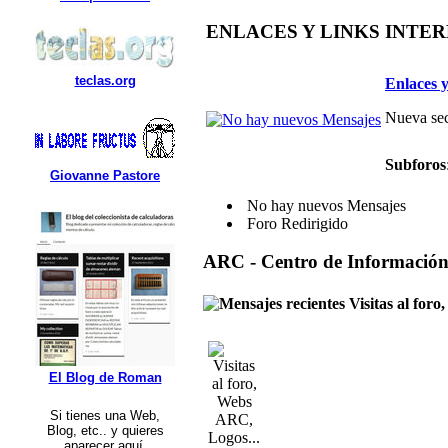
ENLACES Y LINKS INTE
teclas.org
Enlaces y
Nueva sec
Subforos
Giovanne Pastore
No hay nuevos Mensajes
Foro Redirigido
ARC - Centro de Informació
Visitas al for
El Blog de Roman
Si tienes una Web,
Blog, etc.. y quieres
aparecer aquí,