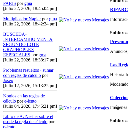
Subforos
PARIS
por
gma
[Julio 22, 2026, 18:45:04 pm]
RIFARCAS
Multiplicador Napier
por
gma
Informaci
[Julio 22, 2026, 18:42:24 pm]
Subforos
BUSCEDA-
INTERCAMBIO-VENTA
Presenta
SEGUNDO LOTE
GRAPHOPLEX
Anuncios,
ESPECIALES
por
gma
[Julio 22, 2026, 18:38:17 pm]
Las Regl
Problemas resueltos - sumar
Historia 
con reglas de calculo
por
Josep
Moderado
[Julio 12, 2026, 15:13:25 pm]
Nonios en las reglas de
Coleccio
cálculo
por
e-lento
[Julio 04, 2026, 17:45:21 pm]
Imágenes 
Libro de A. Nestler sobre el
Subforos
usode la regla de cálculo
por
e-lento