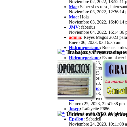
Noviembre 02, 2022, 18:52:11 
Mac
:
Saber si es rara , interesan
Noviembre 03, 2022, 12:36:14 
Mac
:
Hola
Noviembre 03, 2022, 16:40:14 
JMV
:
faberius
Noviembre 04, 2022, 16:14:36 
admin
:
Reyes Magos 2023 para
Enero 06, 2023, 03:16:35 am
Hidroneperiano
:
Buenas tardes 
Trabajos y Presentaciones
Febrero 04, 2023, 18:57:10 pm
Hidroneperiano
:
Es un placer h
Febrero 04, 2023, 18:57:33 pm
jfz62
:
Hola Hidroperiano, Ya ha
Febrero 11, 2023, 21:03:25 pm
JB
:
Hola a todos Soy José María,
Febrero 13, 2023, 16:39:57 pm
Hidroneperiano
:
Hola a todos m
Febrero 15, 2023, 20:44:40 pm
JB
:
Hola. Aprovechando que a est
Febrero 25, 2023, 22:41:38 pm
Josep
:
Lafayette F686
Últimos mensajes en group
Septiembre 06, 2023, 11:14:51 
Epsilon
:
Sabadell
Noviembre 24, 2023, 10:11:08 