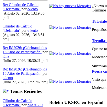
Re: Cilindro de Cálculo
¿Nuevo us
"Delamain"
por
e-lento
Términos 
[Agosto 02, 2026, 13:19:35
pm]
Tutoriale
Cilindro de Cálculo
Pequeños 
"Delamain"
por
e-lento
[Agosto 02, 2026, 13:18:51
pm]
Tertulias
Re: IM2026: ¡Celebrando los
Que no to
15 Años de Participación!
por
gma
Moderado
[Julio 27, 2026, 19:30:21 pm]
Subforos
Re: IM2026: ¡Celebrando los
Poesia ca
15 Años de Participación!
por
e-lento
Visto que
[Julio 27, 2026, 17:21:47 pm]
Moderado
Temas Recientes
Cilindro de Cálculo
Boletin UKSRC en Español -
"Delamain"
por
MAAG57