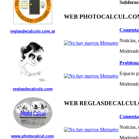
Subforos
WEB PHOTOCALCUL.COM 
Comentar
reglasdecalculo.com.ar
Noticias,
Moderado
Problema
Espacio p
Moderado
reglasdecalculo.com
WEB REGLASDECALCULO.C
Comentar
Noticias,
www.photocalcul.com
Moderado