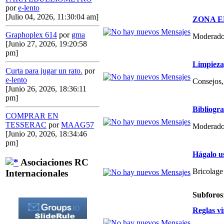
por
e-lento
[Julio 04, 2026, 11:30:04 am]
ZONA E
Graphoplex 614
por
gma
Moderado
[Junio 27, 2026, 19:20:58
pm]
Limpieza,
Curta para jugar un rato.
por
e-lento
Consejos, 
[Junio 26, 2026, 18:36:11
pm]
Bibliogr
COMPRAR EN
TESSERAC
por
MAAG57
Moderado
[Junio 20, 2026, 18:34:46
pm]
Hágalo u
Asociaciones RC
Bricolage
Internacionales
Subforos
Reglas vi