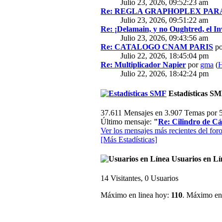
Julio 23, 2026, 09:52:23 am
Re: REGLA GRAPHOPLEX PARA 
Julio 23, 2026, 09:51:22 am
Re: ¡Delamain, y no Oughtred, el In
Julio 23, 2026, 09:43:56 am
Re: CATALOGO CNAM PARIS
p
Julio 22, 2026, 18:45:04 pm
Re: Multiplicador Napier
por
gma
(
H
Julio 22, 2026, 18:42:24 pm
Estadísticas S
37.611 Mensajes en 3.907 Temas por 5
Último mensaje:
"
Re: Cilindro de Cál
Ver los mensajes más recientes del foro
[Más Estadísticas]
Usuarios en Lí
14 Visitantes, 0 Usuarios
Máximo en linea hoy:
110
. Máximo en 