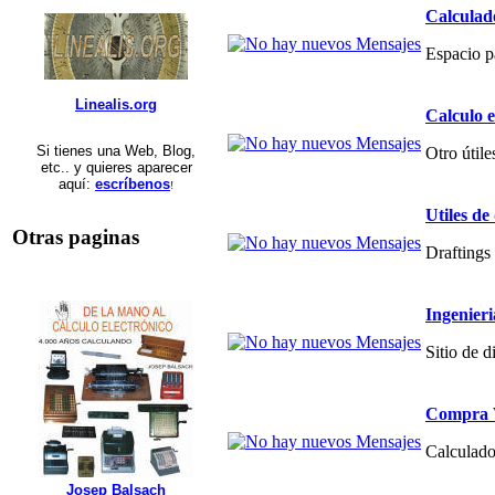
Calculad
Espacio p
Linealis.org
Calculo 
Si tienes una Web, Blog,
Otro útile
etc.. y quieres aparecer
aquí:
escríbenos
!
Utiles de
Otras paginas
Draftings 
Ingenier
Sitio de 
Compra V
Calculado
Josep Balsach