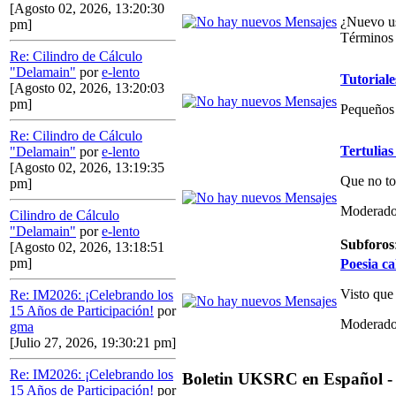
[Agosto 02, 2026, 13:20:30
¿Nuevo us
pm]
Términos 
Re: Cilindro de Cálculo
"Delamain"
por
e-lento
Tutoriale
[Agosto 02, 2026, 13:20:03
pm]
Pequeños 
Re: Cilindro de Cálculo
Tertulias
"Delamain"
por
e-lento
[Agosto 02, 2026, 13:19:35
Que no to
pm]
Moderado
Cilindro de Cálculo
"Delamain"
por
e-lento
Subforos
[Agosto 02, 2026, 13:18:51
pm]
Poesia ca
Visto que
Re: IM2026: ¡Celebrando los
15 Años de Participación!
por
Moderado
gma
[Julio 27, 2026, 19:30:21 pm]
Re: IM2026: ¡Celebrando los
Boletin UKSRC en Español -
15 Años de Participación!
por