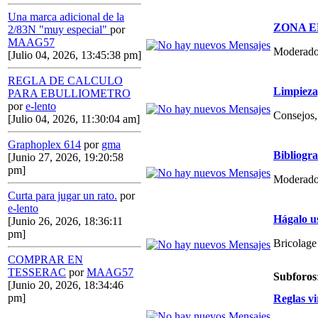
Una marca adicional de la
ZONA E
2/83N "muy especial"
por
MAAG57
Moderado
[Julio 04, 2026, 13:45:38 pm]
REGLA DE CALCULO
Limpieza,
PARA EBULLIOMETRO
por
e-lento
Consejos, 
[Julio 04, 2026, 11:30:04 am]
Graphoplex 614
por
gma
Bibliogr
[Junio 27, 2026, 19:20:58
pm]
Moderado
Curta para jugar un rato.
por
e-lento
Hágalo u
[Junio 26, 2026, 18:36:11
pm]
Bricolage
COMPRAR EN
TESSERAC
por
MAAG57
Subforos
[Junio 20, 2026, 18:34:46
pm]
Reglas vi