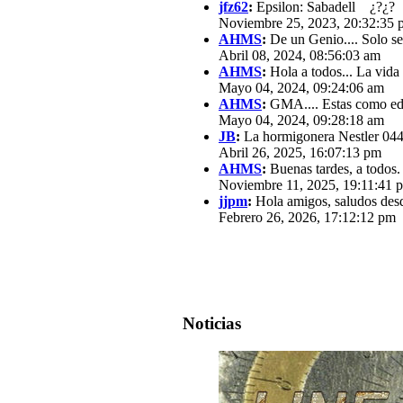
jfz62
:
Epsilon: Sabadell ¿?¿?
Noviembre 25, 2023, 20:32:35 
AHMS
:
De un Genio.... Solo se
Abril 08, 2024, 08:56:03 am
AHMS
:
Hola a todos... La vida
Mayo 04, 2024, 09:24:06 am
AHMS
:
GMA.... Estas como edit
Mayo 04, 2024, 09:28:18 am
JB
:
La hormigonera Nestler 0440
Abril 26, 2025, 16:07:13 pm
AHMS
:
Buenas tardes, a todos.
Noviembre 11, 2025, 19:11:41 
jjpm
:
Hola amigos, saludos des
Febrero 26, 2026, 17:12:12 pm
Noticias