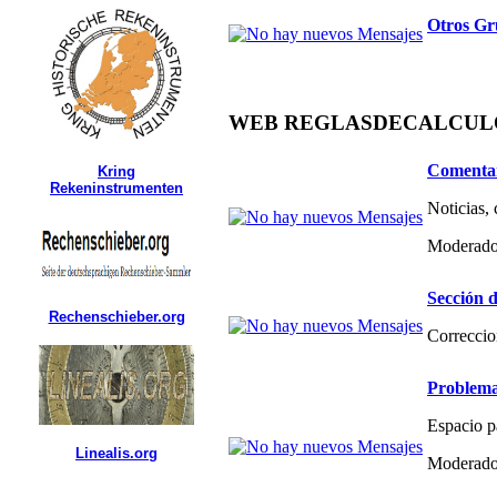
Otros Gr
WEB REGLASDECALCULO.C
Comentar
Kring
Rekeninstrumenten
Noticias,
Moderado
Sección d
Rechenschieber.org
Correccio
Problema
Espacio p
Linealis.org
Moderado