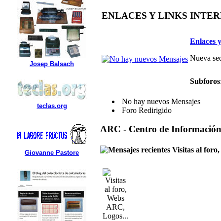
ENLACES Y LINKS INTE
Enlaces y
Nueva sec
Josep Balsach
Subforos
No hay nuevos Mensajes
teclas.org
Foro Redirigido
ARC - Centro de Informació
Visitas al for
Giovanne Pastore