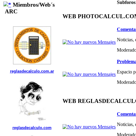
Subforos
Miembros/Web´s
ARC
WEB PHOTOCALCUL.COM 
Comentar
Noticias,
Moderado
Problema
reglasdecalculo.com.ar
Espacio p
Moderado
WEB REGLASDECALCULO.C
Comentar
Noticias,
reglasdecalculo.com
Moderado