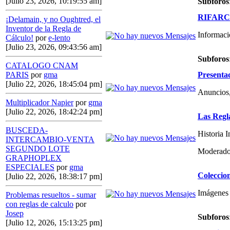
[Julio 23, 2026, 10:19:55 am]
Subforos
RIFARCAS
¡Delamain, y no Oughtred, el
Inventor de la Regla de
Informaci
Cálculo!
por
e-lento
[Julio 23, 2026, 09:43:56 am]
Subforos
CATALOGO CNAM
Presenta
PARIS
por
gma
[Julio 22, 2026, 18:45:04 pm]
Anuncios,
Multiplicador Napier
por
gma
[Julio 22, 2026, 18:42:24 pm]
Las Regl
BUSCEDA-
Historia 
INTERCAMBIO-VENTA
SEGUNDO LOTE
Moderado
GRAPHOPLEX
ESPECIALES
por
gma
Coleccio
[Julio 22, 2026, 18:38:17 pm]
Imágenes 
Problemas resueltos - sumar
con reglas de calculo
por
Josep
Subforos
[Julio 12, 2026, 15:13:25 pm]