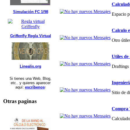
Calculad
Simulación FC 1/98
Espacio p
Calculo 
Griffenfly Regla Virtual
Otro útile
Utiles de
Draftings 
Linealis.org
Si tienes una Web, Blog,
Ingenier
etc.. y quieres aparecer
aquí:
escríbenos
!
Sitio de 
Otras paginas
Compra V
Calculado