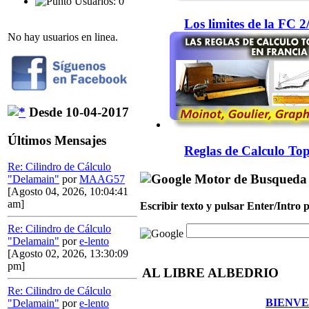
Usuarios: 0
Los limites de la FC 
No hay usuarios en linea.
Desde 10-04-2017
Últimos Mensajes
Reglas de Calculo Top
Re: Cilindro de Cálculo
Motor de Busqueda
"Delamain"
por
MAAG57
[Agosto 04, 2026, 10:04:41
am]
Escribir texto y pulsar Enter/Intro
Re: Cilindro de Cálculo
"Delamain"
por
e-lento
[Agosto 02, 2026, 13:30:09
pm]
AL LIBRE ALBEDRIO
Re: Cilindro de Cálculo
BIENVE
"Delamain"
por
e-lento