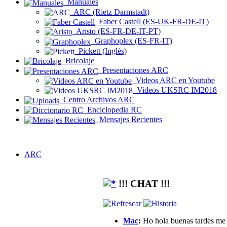
Manuales
ARC (Rietz Darmstadt)
Faber Castell (ES-UK-FR-DE-IT)
Aristo (ES-FR-DE-IT-PT)
Graphoplex (ES-FR-IT)
Pickett (Inglés)
Bricolaje
Presentaciones ARC
Videos ARC en Youtube
Videos UKSRC IM2018
Centro Archivos ARC
Enciclopedia RC
Mensajes Recientes
ARC
!!! CHAT !!!
Mac
:
Ho hola buenas tardes me g