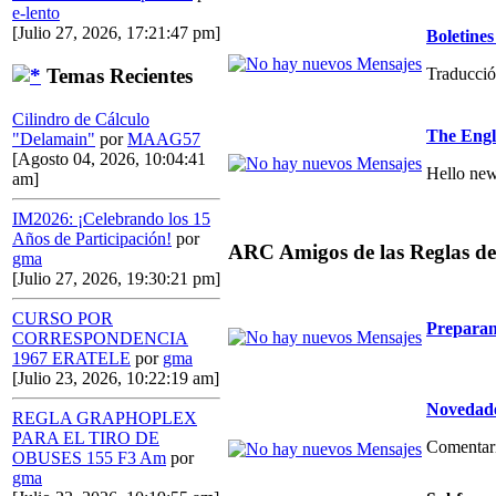
e-lento
[Julio 27, 2026, 17:21:47 pm]
Boletin
Traducció
Temas Recientes
Cilindro de Cálculo
The Engl
"Delamain"
por
MAAG57
[Agosto 04, 2026, 10:04:41
Hello new
am]
IM2026: ¡Celebrando los 15
Años de Participación!
por
ARC Amigos de las Reglas de
gma
[Julio 27, 2026, 19:30:21 pm]
CURSO POR
Preparan
CORRESPONDENCIA
1967 ERATELE
por
gma
[Julio 23, 2026, 10:22:19 am]
Novedade
REGLA GRAPHOPLEX
PARA EL TIRO DE
Comentario
OBUSES 155 F3 Am
por
gma