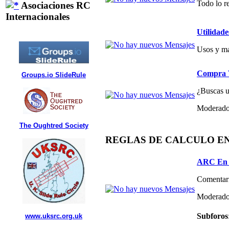
Todo lo re
Asociaciones RC
Internacionales
Utilidade
Usos y ma
Compra V
Groups.io SlideRule
¿Buscas un
Moderado
The Oughtred Society
REGLAS DE CALCULO E
ARC En 
Comentari
Moderado
Subforos
www.uksrc.org.uk