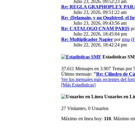
Julio 23, 2026, 09:52:23 am
Re: REGLA GRAPHOPLEX PARA 
Julio 23, 2026, 09:51:22 am
Re: ¡Delamain, y no Oughtred, el In
Julio 23, 2026, 09:43:56 am
Re: CATALOGO CNAM PARIS
p
Julio 22, 2026, 18:45:04 pm
Re: Multiplicador Napier
por
gma
(
H
Julio 22, 2026, 18:42:24 pm
Estadísticas S
37.611 Mensajes en 3.907 Temas por 5
Último mensaje:
"
Re: Cilindro de Cál
Ver los mensajes más recientes del foro
[Más Estadísticas]
Usuarios en Lí
27 Visitantes, 0 Usuarios
Máximo en linea hoy:
110
. Máximo en 