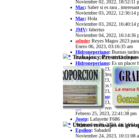
Noviembre 02, 2022, 18:52:11 
Mac
:
Saber si es rara , interesan
Noviembre 03, 2022, 12:36:14 
Mac
:
Hola
Noviembre 03, 2022, 16:40:14 
JMV
:
faberius
Noviembre 04, 2022, 16:14:36 
admin
:
Reyes Magos 2023 para
Enero 06, 2023, 03:16:35 am
Hidroneperiano
:
Buenas tardes 
Trabajos y Presentaciones
Febrero 04, 2023, 18:57:10 pm
Hidroneperiano
:
Es un placer h
Febrero 04, 2023, 18:57:33 pm
jfz62
:
Hola Hidroperiano, Ya ha
Febrero 11, 2023, 21:03:25 pm
JB
:
Hola a todos Soy José María,
Febrero 13, 2023, 16:39:57 pm
Hidroneperiano
:
Hola a todos m
Febrero 15, 2023, 20:44:40 pm
JB
:
Hola. Aprovechando que a est
Febrero 25, 2023, 22:41:38 pm
Josep
:
Lafayette F686
Últimos mensajes en group
Septiembre 06, 2023, 11:14:51 
Epsilon
:
Sabadell
Noviembre 24, 2023, 10:11:08 