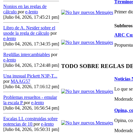
Términos,
Nonios en las reglas de
Primer di
cálculo
por
e-lento
[Julio 04, 2026, 17:45:21 pm]
Subforos
Libro de A. Nestler sobre el
usode la regla de cálculo
por
ARC Curs
e-lento
[Julio 04, 2026, 17:34:35 pm]
Propuestas
Reglillas intercambiables
por
e-lento
[Julio 04, 2026, 17:24:48 pm]
TODO SOBRE REGLAS D
Una inusual Pickett N3P-T...
Noticias
por
MAAG57
[Julio 04, 2026, 17:16:12 pm]
Lo que se
Problemas resueltos - emular
Moderado
la escala P
por
e-lento
[Julio 04, 2026, 16:56:54 pm]
Opina, co
Escalas LL construidas sobre
Opina, co
potencias de 10
por
e-lento
[Julio 04, 2026, 16:50:31 pm]
Moderado