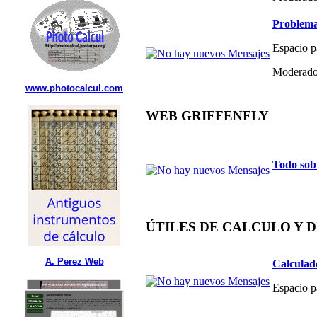
Problema
Espacio p
Moderado
www.photocalcul.com
WEB GRIFFENFLY
Todo sob
ÚTILES DE CALCULO Y 
A. Perez Web
Calculad
Espacio p