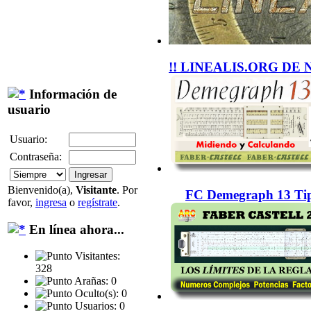
!! LINEALIS.ORG DE 
Información de
usuario
Usuario:
Contraseña:
Bienvenido(a),
Visitante
. Por
FC Demegraph 13 Tip
favor,
ingresa
o
regístrate
.
En línea ahora...
Visitantes:
328
Arañas: 0
Oculto(s): 0
Usuarios: 0