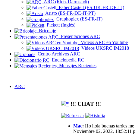
ARC (Rietz Darmstadt)
Faber Castell (ES-UK-FR-DE-IT)
Aristo (ES-FR-DE-IT-PT)
Graphoplex (ES-FR-IT)
Pickett (Inglés)
Bricolaje
Presentaciones ARC
Videos ARC en Youtube
Videos UKSRC IM2018
Centro Archivos ARC
Enciclopedia RC
Mensajes Recientes
ARC
!!! CHAT !!!
Mac
:
Ho hola buenas tardes me g
Noviembre 02, 2022, 18:52:11 