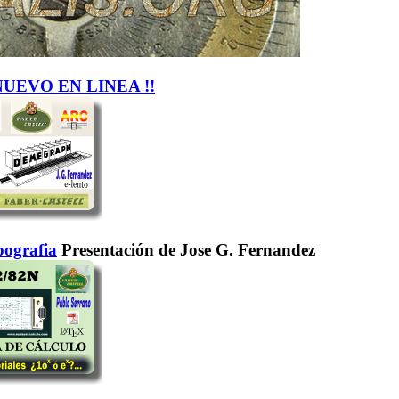
NUEVO EN LINEA !!
ografia
Presentación de Jose G. Fernandez