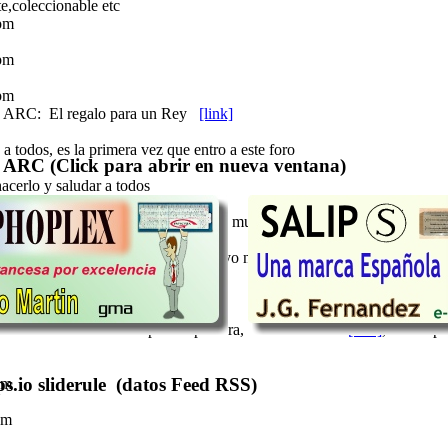
te,coleccionable etc
pm
pm
pm
 ARC: El regalo para un Rey
[link]
a todos, es la primera vez que entro a este foro
 ARC (Click para abrir en nueva ventana)
acerlo y saludar a todos
brás comprobado que el chat no esta muy poblado, mejor escribe un me
 de "un lugar de La Mancha de cuyo nombre no quiero acordarme", recién
e estreno en el chat
as horas nadie me disputa la palabra, os envío el link
[link]
, donde po
s.io sliderule (datos Feed RSS)
am
am