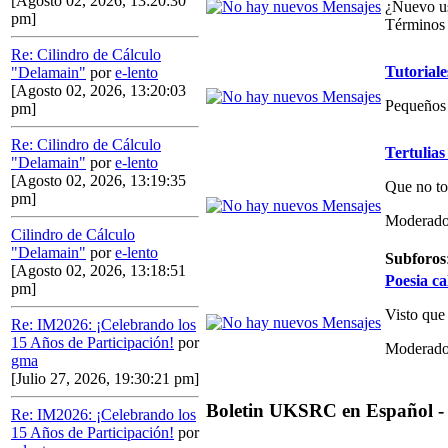
[Agosto 02, 2026, 13:20:30
¿Nuevo us
pm]
Términos 
Re: Cilindro de Cálculo
Tutoriale
"Delamain"
por
e-lento
[Agosto 02, 2026, 13:20:03
Pequeños 
pm]
Re: Cilindro de Cálculo
Tertulias
"Delamain"
por
e-lento
[Agosto 02, 2026, 13:19:35
Que no to
pm]
Moderado
Cilindro de Cálculo
"Delamain"
por
e-lento
Subforos
[Agosto 02, 2026, 13:18:51
Poesia ca
pm]
Visto que
Re: IM2026: ¡Celebrando los
15 Años de Participación!
por
Moderado
gma
[Julio 27, 2026, 19:30:21 pm]
Boletin UKSRC en Español -
Re: IM2026: ¡Celebrando los
15 Años de Participación!
por