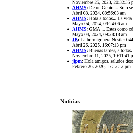
Noviembre 25, 2023, 20:32:35 
AHMS
:
De un Genio.... Solo se
Abril 08, 2024, 08:56:03 am
AHMS
:
Hola a todos... La vida
Mayo 04, 2024, 09:24:06 am
AHMS
:
GMA.... Estas como edit
Mayo 04, 2024, 09:28:18 am
JB
:
La hormigonera Nestler 0440
Abril 26, 2025, 16:07:13 pm
AHMS
:
Buenas tardes, a todos.
Noviembre 11, 2025, 19:11:41 
jjpm
:
Hola amigos, saludos des
Febrero 26, 2026, 17:12:12 pm
Noticias