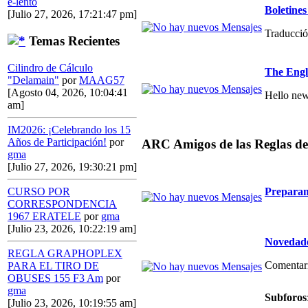
e-lento
Boletin
[Julio 27, 2026, 17:21:47 pm]
Traducció
Temas Recientes
Cilindro de Cálculo
The Engl
"Delamain"
por
MAAG57
[Agosto 04, 2026, 10:04:41
Hello new
am]
IM2026: ¡Celebrando los 15
Años de Participación!
por
ARC Amigos de las Reglas de
gma
[Julio 27, 2026, 19:30:21 pm]
Preparan
CURSO POR
CORRESPONDENCIA
1967 ERATELE
por
gma
[Julio 23, 2026, 10:22:19 am]
Novedade
REGLA GRAPHOPLEX
Comentario
PARA EL TIRO DE
OBUSES 155 F3 Am
por
gma
Subforos
[Julio 23, 2026, 10:19:55 am]