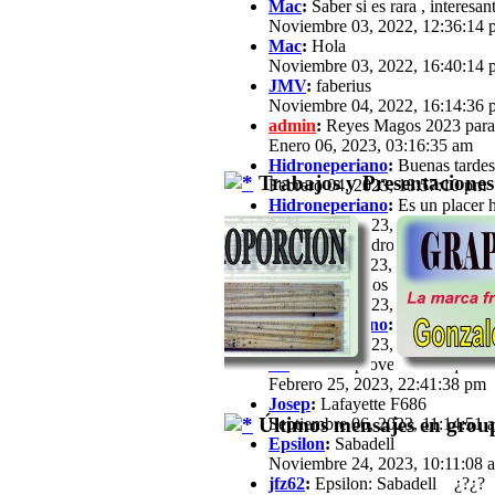
Mac
:
Saber si es rara , interesan
Noviembre 03, 2022, 12:36:14 
Mac
:
Hola
Noviembre 03, 2022, 16:40:14 
JMV
:
faberius
Noviembre 04, 2022, 16:14:36 
admin
:
Reyes Magos 2023 para
Enero 06, 2023, 03:16:35 am
Hidroneperiano
:
Buenas tardes 
Trabajos y Presentaciones
Febrero 04, 2023, 18:57:10 pm
Hidroneperiano
:
Es un placer h
Febrero 04, 2023, 18:57:33 pm
jfz62
:
Hola Hidroperiano, Ya ha
Febrero 11, 2023, 21:03:25 pm
JB
:
Hola a todos Soy José María,
Febrero 13, 2023, 16:39:57 pm
Hidroneperiano
:
Hola a todos m
Febrero 15, 2023, 20:44:40 pm
JB
:
Hola. Aprovechando que a est
Febrero 25, 2023, 22:41:38 pm
Josep
:
Lafayette F686
Últimos mensajes en group
Septiembre 06, 2023, 11:14:51 
Epsilon
:
Sabadell
Noviembre 24, 2023, 10:11:08 
jfz62
:
Epsilon: Sabadell ¿?¿?