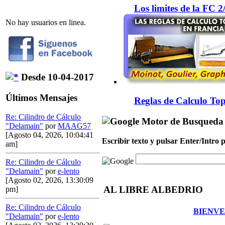
Los limites de la FC 
No hay usuarios en linea.
Desde 10-04-2017
Últimos Mensajes
Reglas de Calculo Top
Re: Cilindro de Cálculo
Motor de Busqueda
"Delamain"
por
MAAG57
[Agosto 04, 2026, 10:04:41
Escribir texto y pulsar Enter/Intro
am]
Re: Cilindro de Cálculo
"Delamain"
por
e-lento
[Agosto 02, 2026, 13:30:09
AL LIBRE ALBEDRIO
pm]
Re: Cilindro de Cálculo
BIENVE
"Delamain"
por
e-lento