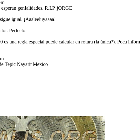
pm
 esperan genIalidades. R.I.P. jORGE
 sigue igual. ¡Aaaleeluyaaaa!
or. Perfecto.
 es una regla especial puede calcular en rotura (la única?). Poca inf
pm
de Tepic Nayarit Mexico