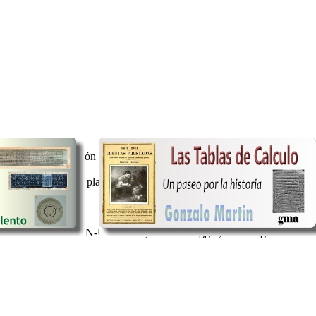
nsaje de presentación en la sección Bienvenido a ARC:
[link]
 llegado a esta plaza. Cuando he buscado manuales o información sobre 
déis trastear con la N-Universale, sistema Baggio, como regla virtual. 