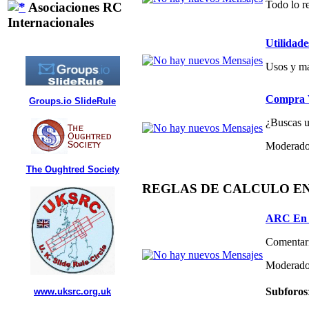
Todo lo re
Asociaciones RC
Internacionales
Utilidade
Usos y ma
Compra V
Groups.io SlideRule
¿Buscas un
Moderado
The Oughtred Society
REGLAS DE CALCULO E
ARC En 
Comentari
Moderado
Subforos
www.uksrc.org.uk