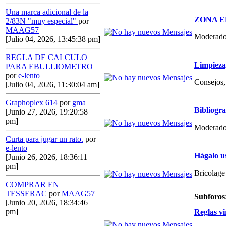
Una marca adicional de la
ZONA E
2/83N "muy especial"
por
MAAG57
Moderado
[Julio 04, 2026, 13:45:38 pm]
REGLA DE CALCULO
Limpieza,
PARA EBULLIOMETRO
por
e-lento
Consejos, 
[Julio 04, 2026, 11:30:04 am]
Graphoplex 614
por
gma
Bibliogr
[Junio 27, 2026, 19:20:58
pm]
Moderado
Curta para jugar un rato.
por
e-lento
Hágalo u
[Junio 26, 2026, 18:36:11
pm]
Bricolage
COMPRAR EN
TESSERAC
por
MAAG57
Subforos
[Junio 20, 2026, 18:34:46
pm]
Reglas vi