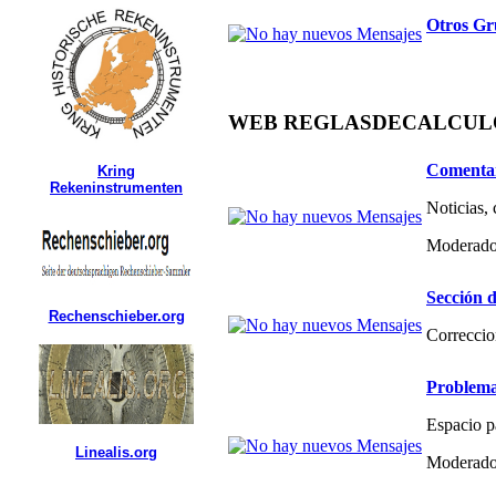
Otros Gr
WEB REGLASDECALCULO.C
Comentar
Kring
Rekeninstrumenten
Noticias,
Moderado
Sección d
Rechenschieber.org
Correccio
Problema
Espacio p
Linealis.org
Moderado