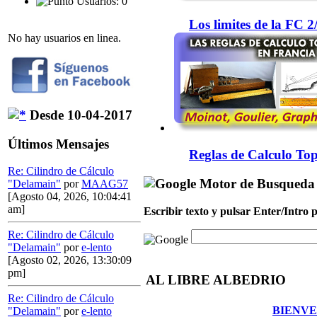
Usuarios: 0
Los limites de la FC 
No hay usuarios en linea.
Desde 10-04-2017
Últimos Mensajes
Reglas de Calculo Top
Re: Cilindro de Cálculo
Motor de Busqueda
"Delamain"
por
MAAG57
[Agosto 04, 2026, 10:04:41
am]
Escribir texto y pulsar Enter/Intro
Re: Cilindro de Cálculo
"Delamain"
por
e-lento
[Agosto 02, 2026, 13:30:09
pm]
AL LIBRE ALBEDRIO
Re: Cilindro de Cálculo
BIENVE
"Delamain"
por
e-lento