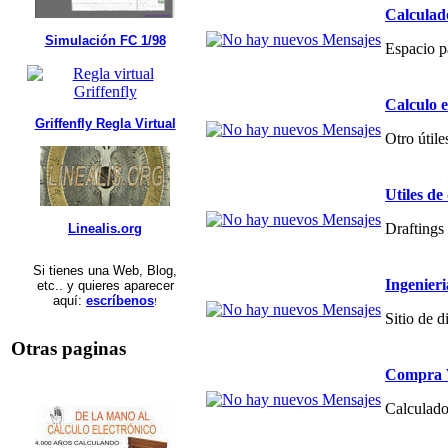
Calculad
Simulación FC 1/98
Espacio p
Calculo 
Griffenfly Regla Virtual
Otro útile
Utiles de
Draftings 
Linealis.org
Si tienes una Web, Blog,
Ingenier
etc.. y quieres aparecer
aquí:
escríbenos
!
Sitio de 
Otras paginas
Compra V
Calculado