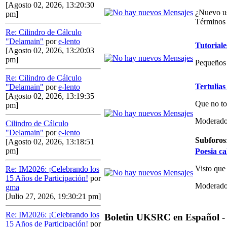
[Agosto 02, 2026, 13:20:30
¿Nuevo us
pm]
Términos 
Re: Cilindro de Cálculo
"Delamain"
por
e-lento
Tutoriale
[Agosto 02, 2026, 13:20:03
pm]
Pequeños 
Re: Cilindro de Cálculo
Tertulias
"Delamain"
por
e-lento
[Agosto 02, 2026, 13:19:35
Que no to
pm]
Moderado
Cilindro de Cálculo
"Delamain"
por
e-lento
Subforos
[Agosto 02, 2026, 13:18:51
pm]
Poesia ca
Visto que
Re: IM2026: ¡Celebrando los
15 Años de Participación!
por
Moderado
gma
[Julio 27, 2026, 19:30:21 pm]
Re: IM2026: ¡Celebrando los
Boletin UKSRC en Español -
15 Años de Participación!
por