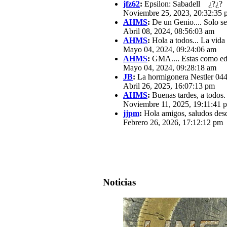
jfz62
:
Epsilon: Sabadell ¿?¿?
Noviembre 25, 2023, 20:32:35 
AHMS
:
De un Genio.... Solo se
Abril 08, 2024, 08:56:03 am
AHMS
:
Hola a todos... La vida
Mayo 04, 2024, 09:24:06 am
AHMS
:
GMA.... Estas como edit
Mayo 04, 2024, 09:28:18 am
JB
:
La hormigonera Nestler 0440
Abril 26, 2025, 16:07:13 pm
AHMS
:
Buenas tardes, a todos.
Noviembre 11, 2025, 19:11:41 
jjpm
:
Hola amigos, saludos des
Febrero 26, 2026, 17:12:12 pm
Noticias