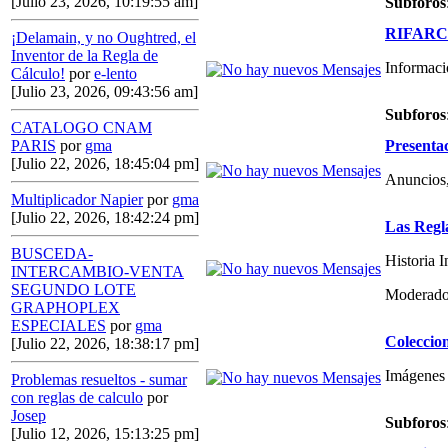
[Julio 23, 2026, 10:19:55 am]
Subforos
RIFARCAS
¡Delamain, y no Oughtred, el
Inventor de la Regla de
Informaci
Cálculo!
por
e-lento
[Julio 23, 2026, 09:43:56 am]
Subforos
CATALOGO CNAM
Presenta
PARIS
por
gma
[Julio 22, 2026, 18:45:04 pm]
Anuncios,
Multiplicador Napier
por
gma
[Julio 22, 2026, 18:42:24 pm]
Las Regl
BUSCEDA-
Historia 
INTERCAMBIO-VENTA
SEGUNDO LOTE
Moderado
GRAPHOPLEX
ESPECIALES
por
gma
Coleccio
[Julio 22, 2026, 18:38:17 pm]
Imágenes 
Problemas resueltos - sumar
con reglas de calculo
por
Josep
Subforos
[Julio 12, 2026, 15:13:25 pm]