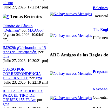
e-lento
[Julio 27, 2026, 17:21:47 pm]
Boletin
Traducció
Temas Recientes
Cilindro de Cálculo
The Engl
"Delamain"
por
MAAG57
[Agosto 04, 2026, 10:04:41
Hello new
am]
IM2026: ¡Celebrando los 15
Años de Participación!
por
ARC Amigos de las Reglas de
gma
[Julio 27, 2026, 19:30:21 pm]
CURSO POR
Preparan
CORRESPONDENCIA
1967 ERATELE
por
gma
[Julio 23, 2026, 10:22:19 am]
Novedade
REGLA GRAPHOPLEX
PARA EL TIRO DE
Comentario
OBUSES 155 F3 Am
por
gma