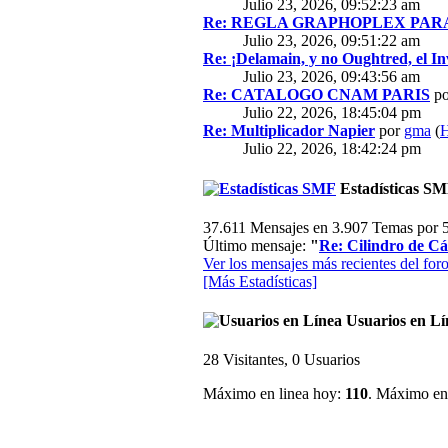
Julio 23, 2026, 09:52:23 am
Re: REGLA GRAPHOPLEX PARA 
Julio 23, 2026, 09:51:22 am
Re: ¡Delamain, y no Oughtred, el In
Julio 23, 2026, 09:43:56 am
Re: CATALOGO CNAM PARIS
p
Julio 22, 2026, 18:45:04 pm
Re: Multiplicador Napier
por
gma
(
H
Julio 22, 2026, 18:42:24 pm
Estadísticas S
37.611 Mensajes en 3.907 Temas por 5
Último mensaje:
"
Re: Cilindro de Cál
Ver los mensajes más recientes del foro
[Más Estadísticas]
Usuarios en Lí
28 Visitantes, 0 Usuarios
Máximo en linea hoy:
110
. Máximo en 