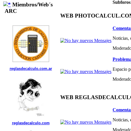
Subforos
Miembros/Web´s
ARC
WEB PHOTOCALCUL.COM 
Comentar
Noticias,
Moderado
Problema
reglasdecalculo.com.ar
Espacio p
Moderado
WEB REGLASDECALCULO.C
Comentar
Noticias,
reglasdecalculo.com
Moderado