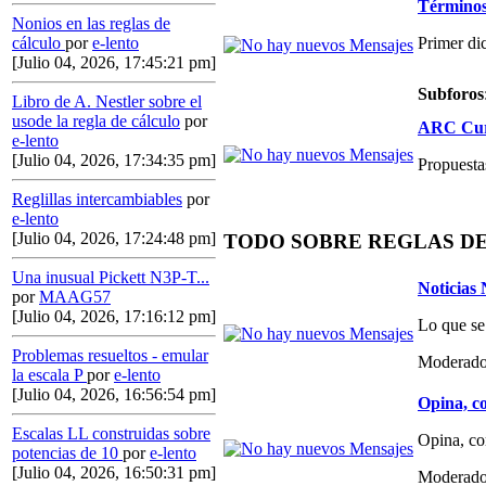
Términos,
Nonios en las reglas de
Primer di
cálculo
por
e-lento
[Julio 04, 2026, 17:45:21 pm]
Subforos
Libro de A. Nestler sobre el
usode la regla de cálculo
por
ARC Curs
e-lento
[Julio 04, 2026, 17:34:35 pm]
Propuestas
Reglillas intercambiables
por
e-lento
[Julio 04, 2026, 17:24:48 pm]
TODO SOBRE REGLAS D
Una inusual Pickett N3P-T...
Noticias
por
MAAG57
[Julio 04, 2026, 17:16:12 pm]
Lo que se
Problemas resueltos - emular
Moderado
la escala P
por
e-lento
[Julio 04, 2026, 16:56:54 pm]
Opina, co
Escalas LL construidas sobre
Opina, co
potencias de 10
por
e-lento
[Julio 04, 2026, 16:50:31 pm]
Moderado