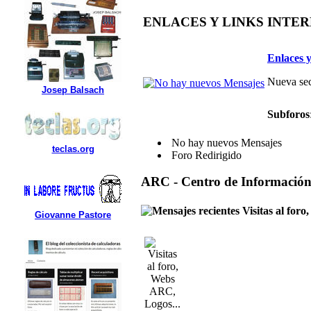
ENLACES Y LINKS INTE
Enlaces y
Nueva sec
Josep Balsach
Subforos
No hay nuevos Mensajes
teclas.org
Foro Redirigido
ARC - Centro de Informació
Visitas al for
Giovanne Pastore