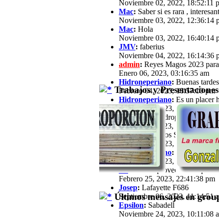
Noviembre 02, 2022, 18:52:11 
Mac
:
Saber si es rara , interesan
Noviembre 03, 2022, 12:36:14 
Mac
:
Hola
Noviembre 03, 2022, 16:40:14 
JMV
:
faberius
Noviembre 04, 2022, 16:14:36 
admin
:
Reyes Magos 2023 para
Enero 06, 2023, 03:16:35 am
Hidroneperiano
:
Buenas tardes 
Trabajos y Presentaciones
Febrero 04, 2023, 18:57:10 pm
Hidroneperiano
:
Es un placer h
Febrero 04, 2023, 18:57:33 pm
jfz62
:
Hola Hidroperiano, Ya ha
Febrero 11, 2023, 21:03:25 pm
JB
:
Hola a todos Soy José María,
Febrero 13, 2023, 16:39:57 pm
Hidroneperiano
:
Hola a todos m
Febrero 15, 2023, 20:44:40 pm
JB
:
Hola. Aprovechando que a est
Febrero 25, 2023, 22:41:38 pm
Josep
:
Lafayette F686
Últimos mensajes en group
Septiembre 06, 2023, 11:14:51 
Epsilon
:
Sabadell
Noviembre 24, 2023, 10:11:08 