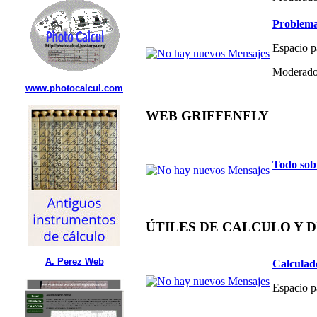
Problema
Espacio p
Moderado
www.photocalcul.com
WEB GRIFFENFLY
Todo sob
ÚTILES DE CALCULO Y 
A. Perez Web
Calculad
Espacio p