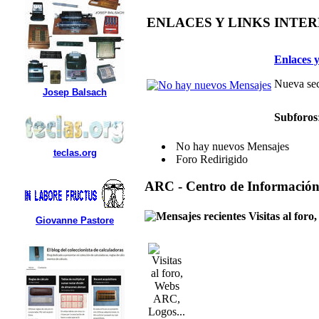
ENLACES Y LINKS INTE
Enlaces y
Nueva sec
Josep Balsach
Subforos
No hay nuevos Mensajes
teclas.org
Foro Redirigido
ARC - Centro de Informació
Visitas al for
Giovanne Pastore