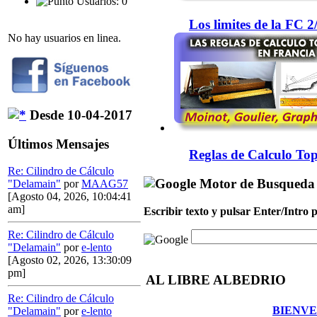
Usuarios: 0
Los limites de la FC 
No hay usuarios en linea.
Desde 10-04-2017
Últimos Mensajes
Reglas de Calculo Top
Re: Cilindro de Cálculo
Motor de Busqueda
"Delamain"
por
MAAG57
[Agosto 04, 2026, 10:04:41
am]
Escribir texto y pulsar Enter/Intro
Re: Cilindro de Cálculo
"Delamain"
por
e-lento
[Agosto 02, 2026, 13:30:09
pm]
AL LIBRE ALBEDRIO
Re: Cilindro de Cálculo
BIENVE
"Delamain"
por
e-lento