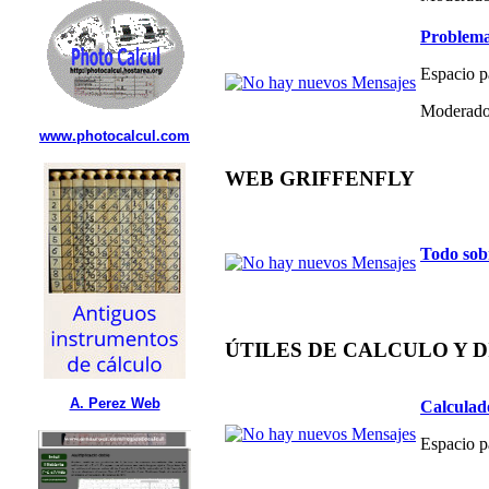
Problema
Espacio p
Moderado
www.photocalcul.com
WEB GRIFFENFLY
Todo sob
ÚTILES DE CALCULO Y 
A. Perez Web
Calculad
Espacio p