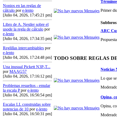
Términos,
Nonios en las reglas de
Primer di
cálculo
por
e-lento
[Julio 04, 2026, 17:45:21 pm]
Subforos
Libro de A. Nestler sobre el
usode la regla de cálculo
por
ARC Curs
e-lento
[Julio 04, 2026, 17:34:35 pm]
Propuestas
Reglillas intercambiables
por
e-lento
[Julio 04, 2026, 17:24:48 pm]
TODO SOBRE REGLAS D
Una inusual Pickett N3P-T...
Noticias
por
MAAG57
[Julio 04, 2026, 17:16:12 pm]
Lo que se
Problemas resueltos - emular
Moderado
la escala P
por
e-lento
[Julio 04, 2026, 16:56:54 pm]
Opina, co
Escalas LL construidas sobre
Opina, co
potencias de 10
por
e-lento
[Julio 04, 2026, 16:50:31 pm]
Moderado