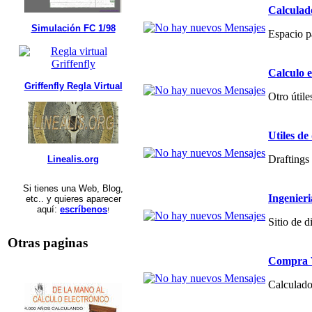
Calculad
Simulación FC 1/98
Espacio p
Calculo 
Griffenfly Regla Virtual
Otro útile
Utiles de
Draftings 
Linealis.org
Si tienes una Web, Blog,
Ingenier
etc.. y quieres aparecer
aquí:
escríbenos
!
Sitio de 
Otras paginas
Compra V
Calculado