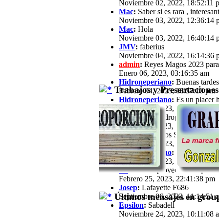
Noviembre 02, 2022, 18:52:11 
Mac
:
Saber si es rara , interesan
Noviembre 03, 2022, 12:36:14 
Mac
:
Hola
Noviembre 03, 2022, 16:40:14 
JMV
:
faberius
Noviembre 04, 2022, 16:14:36 
admin
:
Reyes Magos 2023 para
Enero 06, 2023, 03:16:35 am
Hidroneperiano
:
Buenas tardes 
Trabajos y Presentaciones
Febrero 04, 2023, 18:57:10 pm
Hidroneperiano
:
Es un placer h
Febrero 04, 2023, 18:57:33 pm
jfz62
:
Hola Hidroperiano, Ya ha
Febrero 11, 2023, 21:03:25 pm
JB
:
Hola a todos Soy José María,
Febrero 13, 2023, 16:39:57 pm
Hidroneperiano
:
Hola a todos m
Febrero 15, 2023, 20:44:40 pm
JB
:
Hola. Aprovechando que a est
Febrero 25, 2023, 22:41:38 pm
Josep
:
Lafayette F686
Últimos mensajes en group
Septiembre 06, 2023, 11:14:51 
Epsilon
:
Sabadell
Noviembre 24, 2023, 10:11:08 