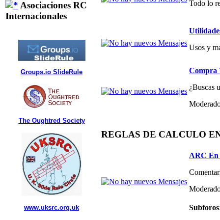
Todo lo re
Asociaciones RC
Internacionales
Utilidade
Usos y ma
Compra V
Groups.io SlideRule
¿Buscas un
Moderado
The Oughtred Society
REGLAS DE CALCULO E
ARC En 
Comentari
Moderado
Subforos
www.uksrc.org.uk