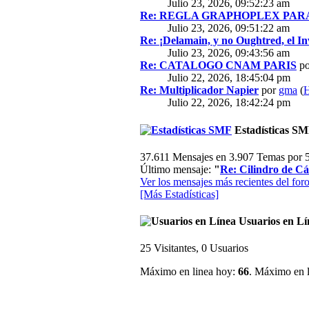
Julio 23, 2026, 09:52:23 am
Re: REGLA GRAPHOPLEX PARA 
Julio 23, 2026, 09:51:22 am
Re: ¡Delamain, y no Oughtred, el In
Julio 23, 2026, 09:43:56 am
Re: CATALOGO CNAM PARIS
p
Julio 22, 2026, 18:45:04 pm
Re: Multiplicador Napier
por
gma
(
H
Julio 22, 2026, 18:42:24 pm
Estadísticas S
37.611 Mensajes en 3.907 Temas por 5
Último mensaje:
"
Re: Cilindro de Cál
Ver los mensajes más recientes del foro
[Más Estadísticas]
Usuarios en Lí
25 Visitantes, 0 Usuarios
Máximo en linea hoy:
66
. Máximo en l