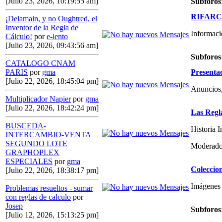
[Julio 23, 2026, 10:19:55 am]
Subforos
RIFARCAS
¡Delamain, y no Oughtred, el
Inventor de la Regla de
Informaci
Cálculo!
por
e-lento
[Julio 23, 2026, 09:43:56 am]
Subforos
CATALOGO CNAM
Presenta
PARIS
por
gma
[Julio 22, 2026, 18:45:04 pm]
Anuncios,
Multiplicador Napier
por
gma
[Julio 22, 2026, 18:42:24 pm]
Las Regl
BUSCEDA-
Historia 
INTERCAMBIO-VENTA
SEGUNDO LOTE
Moderado
GRAPHOPLEX
ESPECIALES
por
gma
Coleccio
[Julio 22, 2026, 18:38:17 pm]
Imágenes 
Problemas resueltos - sumar
con reglas de calculo
por
Josep
Subforos
[Julio 12, 2026, 15:13:25 pm]