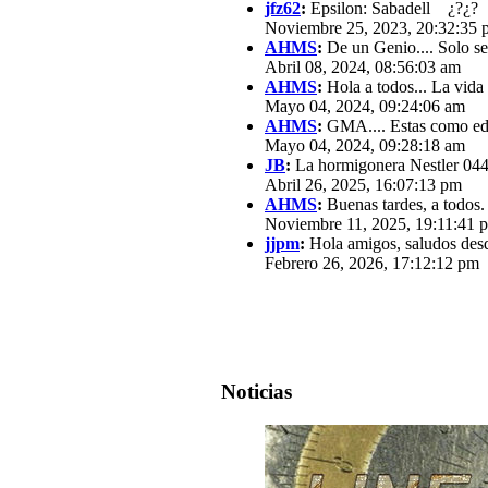
jfz62
:
Epsilon: Sabadell ¿?¿?
Noviembre 25, 2023, 20:32:35 
AHMS
:
De un Genio.... Solo se
Abril 08, 2024, 08:56:03 am
AHMS
:
Hola a todos... La vida
Mayo 04, 2024, 09:24:06 am
AHMS
:
GMA.... Estas como edit
Mayo 04, 2024, 09:28:18 am
JB
:
La hormigonera Nestler 0440
Abril 26, 2025, 16:07:13 pm
AHMS
:
Buenas tardes, a todos.
Noviembre 11, 2025, 19:11:41 
jjpm
:
Hola amigos, saludos des
Febrero 26, 2026, 17:12:12 pm
Noticias