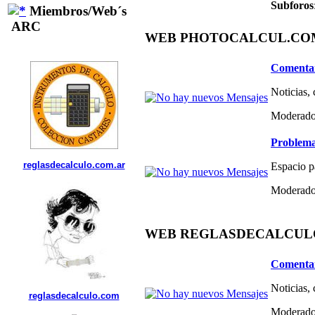
Subforos
Miembros/Web´s
ARC
WEB PHOTOCALCUL.COM 
Comentar
Noticias,
Moderado
Problema
reglasdecalculo.com.ar
Espacio p
Moderado
WEB REGLASDECALCULO.C
Comentar
Noticias,
reglasdecalculo.com
Moderado