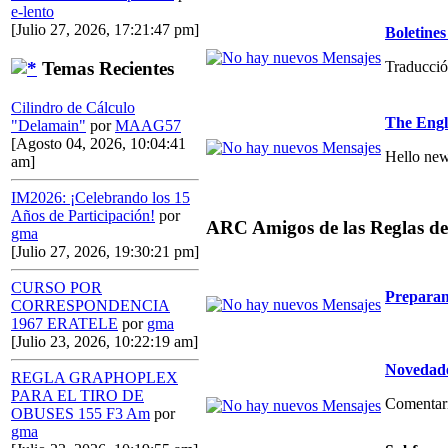
e-lento
[Julio 27, 2026, 17:21:47 pm]
Boletin
Traducció
Temas Recientes
Cilindro de Cálculo
The Engl
"Delamain"
por
MAAG57
[Agosto 04, 2026, 10:04:41
Hello new
am]
IM2026: ¡Celebrando los 15
Años de Participación!
por
ARC Amigos de las Reglas de
gma
[Julio 27, 2026, 19:30:21 pm]
CURSO POR
Preparan
CORRESPONDENCIA
1967 ERATELE
por
gma
[Julio 23, 2026, 10:22:19 am]
Novedade
REGLA GRAPHOPLEX
PARA EL TIRO DE
Comentario
OBUSES 155 F3 Am
por
gma