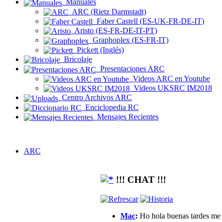
Manuales
ARC (Rietz Darmstadt)
Faber Castell (ES-UK-FR-DE-IT)
Aristo (ES-FR-DE-IT-PT)
Graphoplex (ES-FR-IT)
Pickett (Inglés)
Bricolaje
Presentaciones ARC
Videos ARC en Youtube
Videos UKSRC IM2018
Centro Archivos ARC
Enciclopedia RC
Mensajes Recientes
ARC
!!! CHAT !!!
Mac
:
Ho hola buenas tardes me g