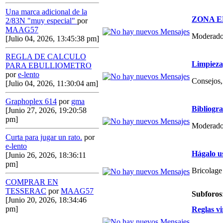
Una marca adicional de la
ZONA E
2/83N "muy especial"
por
MAAG57
Moderado
[Julio 04, 2026, 13:45:38 pm]
REGLA DE CALCULO
Limpieza,
PARA EBULLIOMETRO
por
e-lento
Consejos, 
[Julio 04, 2026, 11:30:04 am]
Graphoplex 614
por
gma
Bibliogr
[Junio 27, 2026, 19:20:58
pm]
Moderado
Curta para jugar un rato.
por
e-lento
Hágalo u
[Junio 26, 2026, 18:36:11
pm]
Bricolage
COMPRAR EN
TESSERAC
por
MAAG57
Subforos
[Junio 20, 2026, 18:34:46
pm]
Reglas vi