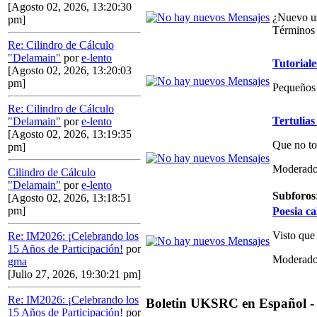
[Agosto 02, 2026, 13:20:30
¿Nuevo us
pm]
Términos 
Re: Cilindro de Cálculo
"Delamain"
por
e-lento
Tutoriale
[Agosto 02, 2026, 13:20:03
pm]
Pequeños 
Re: Cilindro de Cálculo
Tertulias
"Delamain"
por
e-lento
[Agosto 02, 2026, 13:19:35
Que no to
pm]
Moderado
Cilindro de Cálculo
"Delamain"
por
e-lento
Subforos
[Agosto 02, 2026, 13:18:51
pm]
Poesia ca
Visto que
Re: IM2026: ¡Celebrando los
15 Años de Participación!
por
Moderado
gma
[Julio 27, 2026, 19:30:21 pm]
Re: IM2026: ¡Celebrando los
Boletin UKSRC en Español -
15 Años de Participación!
por