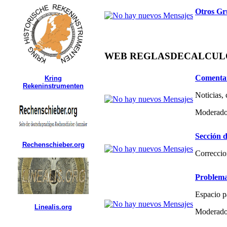
Otros Gr
WEB REGLASDECALCULO.C
Comentar
Kring
Rekeninstrumenten
Noticias,
Moderado
Sección d
Rechenschieber.org
Correccio
Problema
Espacio p
Linealis.org
Moderado