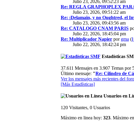
Julio 23, 2026, 09:52:23 am
Re: REGLA GRAPHOPLEX PARA 
Julio 23, 2026, 09:51:22 am
Re: ¡Delamain, y no Oughtred, el In
Julio 23, 2026, 09:43:56 am
Re: CATALOGO CNAM PARIS
p
Julio 22, 2026, 18:45:04 pm
Re: Multiplicador Napier
por
gma
(
H
Julio 22, 2026, 18:42:24 pm
Estadísticas S
37.611 Mensajes en 3.907 Temas por 5
Último mensaje:
"
Re: Cilindro de Cál
Ver los mensajes más recientes del foro
[Más Estadísticas]
Usuarios en Lí
120 Visitantes, 0 Usuarios
Máximo en linea hoy:
323
. Máximo en