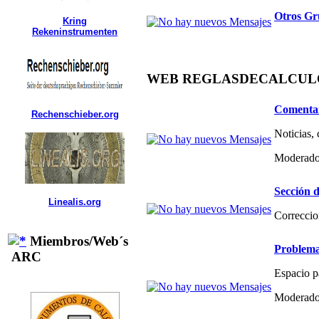
Otros Gr
Kring
Rekeninstrumenten
WEB REGLASDECALCULO.C
Comentar
Rechenschieber.org
Noticias,
Moderado
Sección d
Linealis.org
Correccio
Miembros/Web´s
Problema
ARC
Espacio p
Moderado