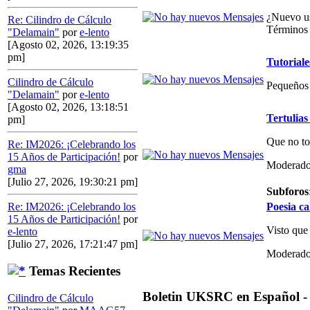
¿Nuevo us
Re: Cilindro de Cálculo
Términos 
"Delamain"
por
e-lento
[Agosto 02, 2026, 13:19:35
pm]
Tutoriale
Cilindro de Cálculo
Pequeños 
"Delamain"
por
e-lento
[Agosto 02, 2026, 13:18:51
Tertulias
pm]
Que no to
Re: IM2026: ¡Celebrando los
15 Años de Participación!
por
Moderado
gma
[Julio 27, 2026, 19:30:21 pm]
Subforos
Poesia ca
Re: IM2026: ¡Celebrando los
15 Años de Participación!
por
Visto que
e-lento
[Julio 27, 2026, 17:21:47 pm]
Moderado
Temas Recientes
Boletin UKSRC en Español -
Cilindro de Cálculo