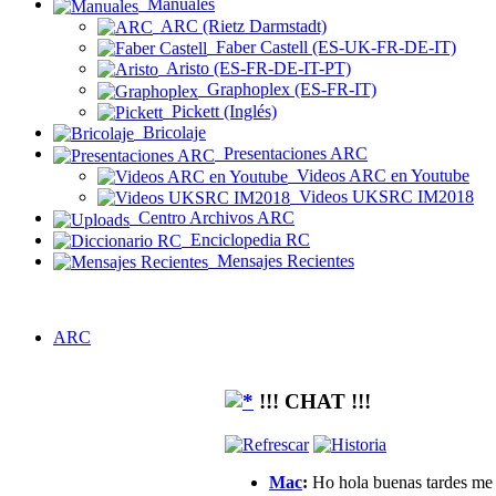
Manuales
ARC (Rietz Darmstadt)
Faber Castell (ES-UK-FR-DE-IT)
Aristo (ES-FR-DE-IT-PT)
Graphoplex (ES-FR-IT)
Pickett (Inglés)
Bricolaje
Presentaciones ARC
Videos ARC en Youtube
Videos UKSRC IM2018
Centro Archivos ARC
Enciclopedia RC
Mensajes Recientes
ARC
!!! CHAT !!!
Mac
:
Ho hola buenas tardes me g