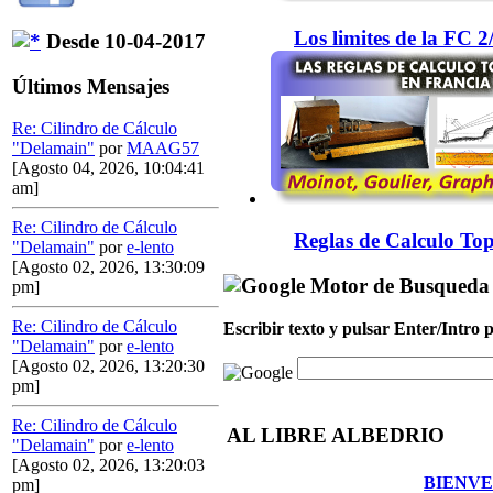
Los limites de la FC 
Desde 10-04-2017
Últimos Mensajes
Re: Cilindro de Cálculo
"Delamain"
por
MAAG57
[Agosto 04, 2026, 10:04:41
am]
Re: Cilindro de Cálculo
Reglas de Calculo Top
"Delamain"
por
e-lento
[Agosto 02, 2026, 13:30:09
Motor de Busqueda
pm]
Re: Cilindro de Cálculo
Escribir texto y pulsar Enter/Intro
"Delamain"
por
e-lento
[Agosto 02, 2026, 13:20:30
pm]
Re: Cilindro de Cálculo
AL LIBRE ALBEDRIO
"Delamain"
por
e-lento
[Agosto 02, 2026, 13:20:03
BIENVE
pm]