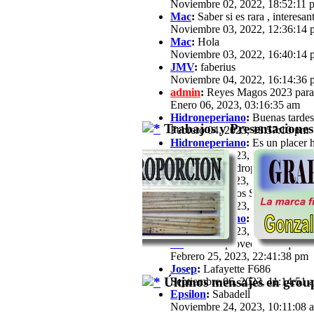
Noviembre 02, 2022, 18:52:11 
Mac
:
Saber si es rara , interesan
Noviembre 03, 2022, 12:36:14 
Mac
:
Hola
Noviembre 03, 2022, 16:40:14 
JMV
:
faberius
Noviembre 04, 2022, 16:14:36 
admin
:
Reyes Magos 2023 para
Enero 06, 2023, 03:16:35 am
Hidroneperiano
:
Buenas tardes 
Trabajos y Presentaciones
Febrero 04, 2023, 18:57:10 pm
Hidroneperiano
:
Es un placer h
Febrero 04, 2023, 18:57:33 pm
jfz62
:
Hola Hidroperiano, Ya ha
Febrero 11, 2023, 21:03:25 pm
JB
:
Hola a todos Soy José María,
Febrero 13, 2023, 16:39:57 pm
Hidroneperiano
:
Hola a todos m
Febrero 15, 2023, 20:44:40 pm
JB
:
Hola. Aprovechando que a est
Febrero 25, 2023, 22:41:38 pm
Josep
:
Lafayette F686
Últimos mensajes en group
Septiembre 06, 2023, 11:14:51 
Epsilon
:
Sabadell
Noviembre 24, 2023, 10:11:08 