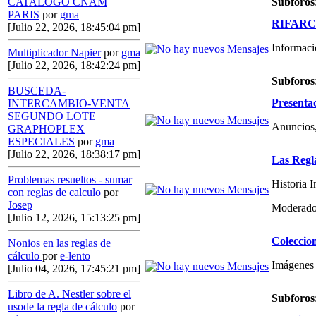
Subforos
CATALOGO CNAM
PARIS
por
gma
RIFARCAS
[Julio 22, 2026, 18:45:04 pm]
Informaci
Multiplicador Napier
por
gma
[Julio 22, 2026, 18:42:24 pm]
Subforos
BUSCEDA-
Presenta
INTERCAMBIO-VENTA
SEGUNDO LOTE
Anuncios,
GRAPHOPLEX
ESPECIALES
por
gma
[Julio 22, 2026, 18:38:17 pm]
Las Regl
Problemas resueltos - sumar
Historia 
con reglas de calculo
por
Josep
Moderado
[Julio 12, 2026, 15:13:25 pm]
Coleccio
Nonios en las reglas de
cálculo
por
e-lento
Imágenes 
[Julio 04, 2026, 17:45:21 pm]
Libro de A. Nestler sobre el
Subforos
usode la regla de cálculo
por