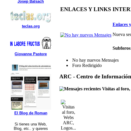
Josep Balsach
ENLACES Y LINKS INTE
Enlaces y
teclas.org
Nueva sec
Subforos
Giovanne Pastore
No hay nuevos Mensajes
Foro Redirigido
ARC - Centro de Informació
Visitas al for
El Blog de Roman
Si tienes una Web,
Blog, etc.. y quieres