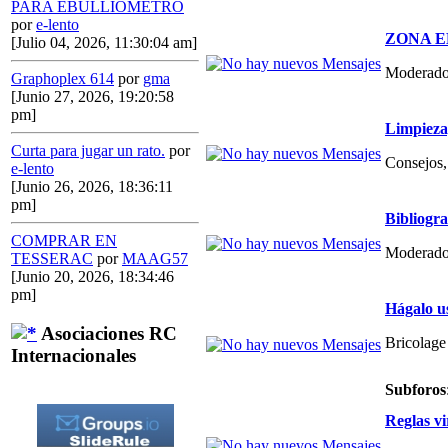
PARA EBULLIOMETRO
por
e-lento
ZONA E
[Julio 04, 2026, 11:30:04 am]
Moderado
Graphoplex 614
por
gma
[Junio 27, 2026, 19:20:58
pm]
Limpieza,
Curta para jugar un rato.
por
Consejos, 
e-lento
[Junio 26, 2026, 18:36:11
pm]
Bibliogr
COMPRAR EN
Moderado
TESSERAC
por
MAAG57
[Junio 20, 2026, 18:34:46
pm]
Hágalo u
Asociaciones RC
Bricolage
Internacionales
Subforos
Reglas vi