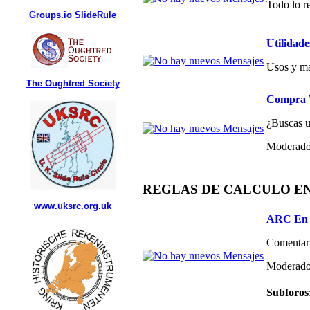
Todo lo re
Groups.io SlideRule
Utilidade
Usos y ma
The Oughtred Society
Compra V
¿Buscas un
Moderado
REGLAS DE CALCULO E
www.uksrc.org.uk
ARC En 
Comentari
Moderado
Subforos