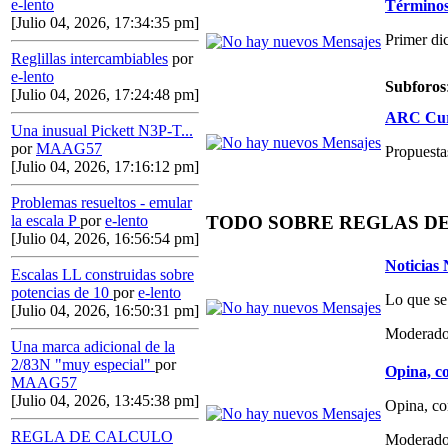
e-lento
Términos,
[Julio 04, 2026, 17:34:35 pm]
Primer di
Reglillas intercambiables
por
e-lento
Subforos
[Julio 04, 2026, 17:24:48 pm]
ARC Curs
Una inusual Pickett N3P-T...
por
MAAG57
Propuestas
[Julio 04, 2026, 17:16:12 pm]
Problemas resueltos - emular
la escala P
por
e-lento
TODO SOBRE REGLAS D
[Julio 04, 2026, 16:56:54 pm]
Noticias
Escalas LL construidas sobre
potencias de 10
por
e-lento
Lo que se
[Julio 04, 2026, 16:50:31 pm]
Moderado
Una marca adicional de la
2/83N "muy especial"
por
Opina, co
MAAG57
[Julio 04, 2026, 13:45:38 pm]
Opina, co
REGLA DE CALCULO
Moderado