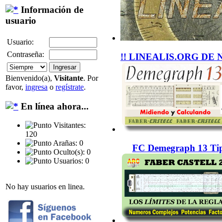
Información de
usuario
Usuario:
Contraseña:
!! LINEALIS.ORG DE 
Bienvenido(a),
Visitante
. Por
favor,
ingresa
o
regístrate
.
En línea ahora...
Visitantes:
120
Arañas: 0
FC Demegraph 13 Tip
Oculto(s): 0
Usuarios: 0
No hay usuarios en linea.