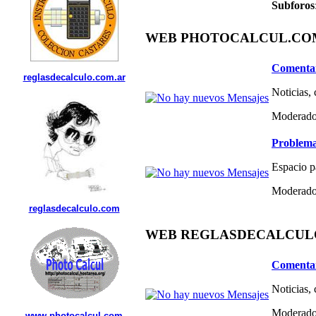
Subforos
WEB PHOTOCALCUL.COM 
Comentar
reglasdecalculo.com.ar
Noticias,
Moderado
Problema
Espacio p
Moderado
reglasdecalculo.com
WEB REGLASDECALCULO.C
Comentar
Noticias,
Moderado
www.photocalcul.com