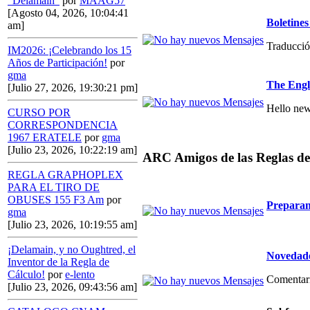
"Delamain"
por
MAAG57
[Agosto 04, 2026, 10:04:41
Boletin
am]
Traducció
IM2026: ¡Celebrando los 15
Años de Participación!
por
gma
The Engl
[Julio 27, 2026, 19:30:21 pm]
Hello new
CURSO POR
CORRESPONDENCIA
1967 ERATELE
por
gma
[Julio 23, 2026, 10:22:19 am]
ARC Amigos de las Reglas de
REGLA GRAPHOPLEX
PARA EL TIRO DE
OBUSES 155 F3 Am
por
Preparan
gma
[Julio 23, 2026, 10:19:55 am]
¡Delamain, y no Oughtred, el
Novedade
Inventor de la Regla de
Cálculo!
por
e-lento
Comentario
[Julio 23, 2026, 09:43:56 am]