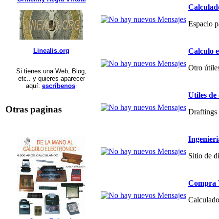
Calculad
Espacio p
Calculo 
Linealis.org
Otro útile
Si tienes una Web, Blog,
etc.. y quieres aparecer
aquí:
escríbenos
!
Utiles de
Otras paginas
Draftings 
Ingenier
Sitio de 
Compra V
Calculado