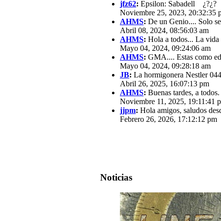
jfz62
:
Epsilon: Sabadell ¿?¿?
Noviembre 25, 2023, 20:32:35 
AHMS
:
De un Genio.... Solo se
Abril 08, 2024, 08:56:03 am
AHMS
:
Hola a todos... La vida
Mayo 04, 2024, 09:24:06 am
AHMS
:
GMA.... Estas como edit
Mayo 04, 2024, 09:28:18 am
JB
:
La hormigonera Nestler 0440
Abril 26, 2025, 16:07:13 pm
AHMS
:
Buenas tardes, a todos.
Noviembre 11, 2025, 19:11:41 
jjpm
:
Hola amigos, saludos des
Febrero 26, 2026, 17:12:12 pm
Noticias