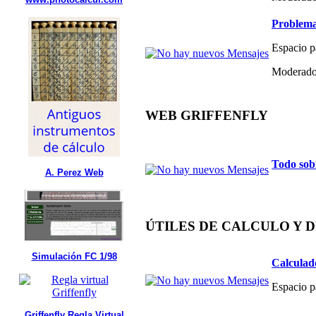
Problema
Espacio p
Moderado
WEB GRIFFENFLY
Todo sob
A. Perez Web
ÚTILES DE CALCULO Y 
Simulación FC 1/98
Calculad
Espacio p
Griffenfly Regla Virtual