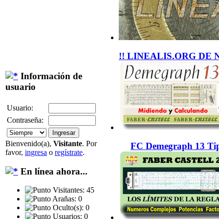
!! LINEALIS.ORG DE 
Información de
usuario
Usuario:
Contraseña:
Bienvenido(a),
Visitante
. Por
FC Demegraph 13 Tip
favor,
ingresa
o
regístrate
.
En línea ahora...
Visitantes: 45
Arañas: 0
Oculto(s): 0
Usuarios: 0