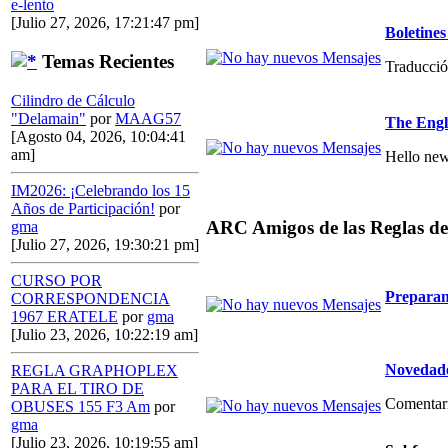
e-lento
[Julio 27, 2026, 17:21:47 pm]
Boletin
Temas Recientes
Traducció
Cilindro de Cálculo
"Delamain"
por
MAAG57
The Engl
[Agosto 04, 2026, 10:04:41
am]
Hello new
IM2026: ¡Celebrando los 15
Años de Participación!
por
ARC Amigos de las Reglas de
gma
[Julio 27, 2026, 19:30:21 pm]
CURSO POR
Preparan
CORRESPONDENCIA
1967 ERATELE
por
gma
[Julio 23, 2026, 10:22:19 am]
Novedade
REGLA GRAPHOPLEX
PARA EL TIRO DE
Comentario
OBUSES 155 F3 Am
por
gma
[Julio 23, 2026, 10:19:55 am]