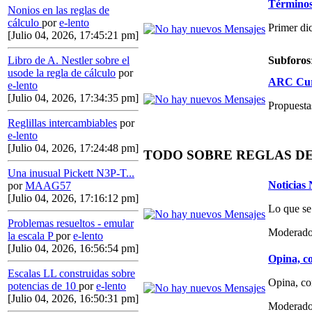
Términos,
Nonios en las reglas de
cálculo
por
e-lento
Primer di
[Julio 04, 2026, 17:45:21 pm]
Subforos
Libro de A. Nestler sobre el
usode la regla de cálculo
por
ARC Curs
e-lento
[Julio 04, 2026, 17:34:35 pm]
Propuestas
Reglillas intercambiables
por
e-lento
[Julio 04, 2026, 17:24:48 pm]
TODO SOBRE REGLAS D
Una inusual Pickett N3P-T...
Noticias
por
MAAG57
[Julio 04, 2026, 17:16:12 pm]
Lo que se
Problemas resueltos - emular
Moderado
la escala P
por
e-lento
[Julio 04, 2026, 16:56:54 pm]
Opina, co
Escalas LL construidas sobre
Opina, co
potencias de 10
por
e-lento
[Julio 04, 2026, 16:50:31 pm]
Moderado