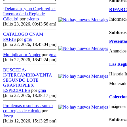
Subforos
¡Delamain, y no Oughtred, el
RIFARCAS
Inventor de la Regla de
Cálculo!
por
e-lento
Informaci
[Julio 23, 2026, 09:43:56 am]
Subforos
CATALOGO CNAM
PARIS
por
gma
Presenta
[Julio 22, 2026, 18:45:04 pm]
Anuncios,
Multiplicador Napier
por
gma
[Julio 22, 2026, 18:42:24 pm]
Las Regl
BUSCEDA-
Historia 
INTERCAMBIO-VENTA
SEGUNDO LOTE
Moderado
GRAPHOPLEX
ESPECIALES
por
gma
[Julio 22, 2026, 18:38:17 pm]
Coleccio
Problemas resueltos - sumar
Imágenes 
con reglas de calculo
por
Josep
Subforos
[Julio 12, 2026, 15:13:25 pm]