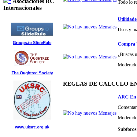
Asociaciones RC
Todo lo re
Internacionales
Utilidade
Usos y ma
Groups.io SlideRule
Compra V
¿Buscas un
Moderado
The Oughtred Society
REGLAS DE CALCULO E
ARC En 
Comentari
Moderado
www.uksrc.org.uk
Subforos