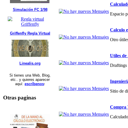
Calculad
Simulación FC 1/98
Espacio p
Calculo 
Griffenfly Regla Virtual
Otro útile
Utiles de
Linealis.org
Draftings 
Si tienes una Web, Blog,
etc.. y quieres aparecer
Ingenier
aquí:
escríbenos
!
Sitio de 
Otras paginas
Compra V
Calculado