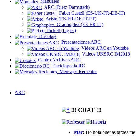
Manuales
ARC (Rietz Darmstadt)
Faber Castell (ES-UK-FR-DE-IT)
Aristo (ES-FR-DE-IT-PT)
Graphoplex (ES-FR-IT)
Pickett (Inglés)
Bricolaje
Presentaciones ARC
Videos ARC en Youtube
Videos UKSRC IM2018
Centro Archivos ARC
Enciclopedia RC
Mensajes Recientes
ARC
!!! CHAT !!!
Mac
:
Ho hola buenas tardes me g