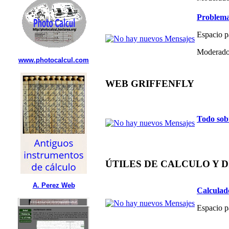
Problema
Espacio p
Moderado
www.photocalcul.com
WEB GRIFFENFLY
Todo sob
ÚTILES DE CALCULO Y 
A. Perez Web
Calculad
Espacio p