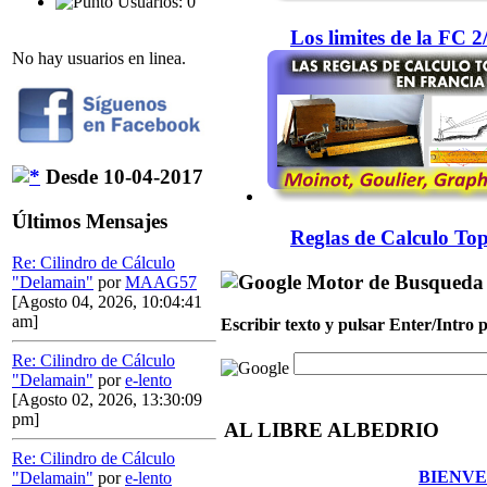
Usuarios: 0
Los limites de la FC 
No hay usuarios en linea.
Desde 10-04-2017
Últimos Mensajes
Reglas de Calculo Top
Re: Cilindro de Cálculo
Motor de Busqueda
"Delamain"
por
MAAG57
[Agosto 04, 2026, 10:04:41
am]
Escribir texto y pulsar Enter/Intro
Re: Cilindro de Cálculo
"Delamain"
por
e-lento
[Agosto 02, 2026, 13:30:09
pm]
AL LIBRE ALBEDRIO
Re: Cilindro de Cálculo
BIENVE
"Delamain"
por
e-lento