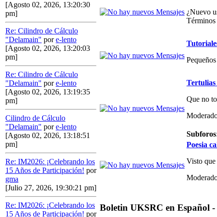
[Agosto 02, 2026, 13:20:30
¿Nuevo us
pm]
Términos 
Re: Cilindro de Cálculo
"Delamain"
por
e-lento
Tutoriale
[Agosto 02, 2026, 13:20:03
pm]
Pequeños 
Re: Cilindro de Cálculo
Tertulias
"Delamain"
por
e-lento
[Agosto 02, 2026, 13:19:35
Que no to
pm]
Moderado
Cilindro de Cálculo
"Delamain"
por
e-lento
Subforos
[Agosto 02, 2026, 13:18:51
pm]
Poesia ca
Visto que
Re: IM2026: ¡Celebrando los
15 Años de Participación!
por
Moderado
gma
[Julio 27, 2026, 19:30:21 pm]
Re: IM2026: ¡Celebrando los
Boletin UKSRC en Español -
15 Años de Participación!
por