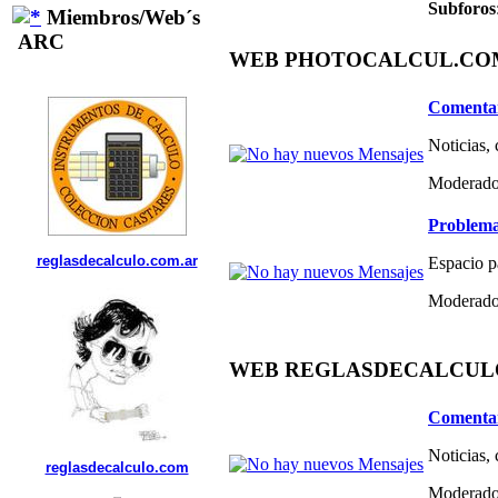
Subforos
Miembros/Web´s
ARC
WEB PHOTOCALCUL.COM 
Comentar
Noticias,
Moderado
Problema
reglasdecalculo.com.ar
Espacio p
Moderado
WEB REGLASDECALCULO.C
Comentar
Noticias,
reglasdecalculo.com
Moderado