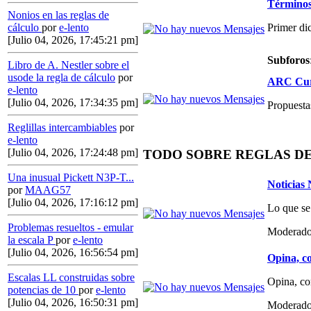
Términos,
Nonios en las reglas de
Primer di
cálculo
por
e-lento
[Julio 04, 2026, 17:45:21 pm]
Subforos
Libro de A. Nestler sobre el
usode la regla de cálculo
por
ARC Curs
e-lento
[Julio 04, 2026, 17:34:35 pm]
Propuestas
Reglillas intercambiables
por
e-lento
[Julio 04, 2026, 17:24:48 pm]
TODO SOBRE REGLAS D
Una inusual Pickett N3P-T...
Noticias
por
MAAG57
[Julio 04, 2026, 17:16:12 pm]
Lo que se
Problemas resueltos - emular
Moderado
la escala P
por
e-lento
[Julio 04, 2026, 16:56:54 pm]
Opina, co
Escalas LL construidas sobre
Opina, co
potencias de 10
por
e-lento
[Julio 04, 2026, 16:50:31 pm]
Moderado