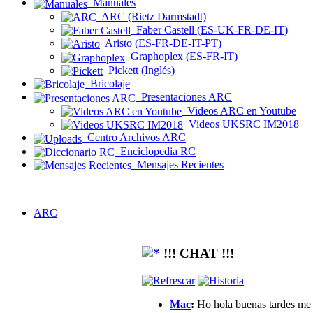
Manuales
ARC (Rietz Darmstadt)
Faber Castell (ES-UK-FR-DE-IT)
Aristo (ES-FR-DE-IT-PT)
Graphoplex (ES-FR-IT)
Pickett (Inglés)
Bricolaje
Presentaciones ARC
Videos ARC en Youtube
Videos UKSRC IM2018
Centro Archivos ARC
Enciclopedia RC
Mensajes Recientes
ARC
!!! CHAT !!!
Mac
:
Ho hola buenas tardes me g