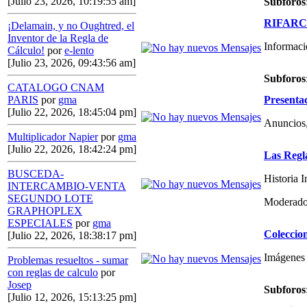
[Julio 23, 2026, 10:19:55 am]
Subforos
RIFARCAS
¡Delamain, y no Oughtred, el
Inventor de la Regla de
Informaci
Cálculo!
por
e-lento
[Julio 23, 2026, 09:43:56 am]
Subforos
CATALOGO CNAM
Presenta
PARIS
por
gma
[Julio 22, 2026, 18:45:04 pm]
Anuncios,
Multiplicador Napier
por
gma
[Julio 22, 2026, 18:42:24 pm]
Las Regl
BUSCEDA-
Historia 
INTERCAMBIO-VENTA
SEGUNDO LOTE
Moderado
GRAPHOPLEX
ESPECIALES
por
gma
Coleccio
[Julio 22, 2026, 18:38:17 pm]
Imágenes 
Problemas resueltos - sumar
con reglas de calculo
por
Josep
Subforos
[Julio 12, 2026, 15:13:25 pm]