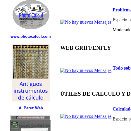
Problema
Espacio p
Moderado
www.photocalcul.com
WEB GRIFFENFLY
Todo sob
ÚTILES DE CALCULO Y 
A. Perez Web
Calculad
Espacio p