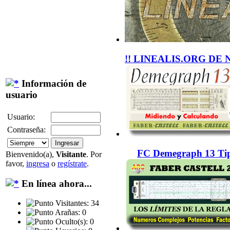
!! LINEALIS.ORG DE 
Información de
usuario
Usuario:
Contraseña:
FC Demegraph 13 Tip
Bienvenido(a),
Visitante
. Por
favor,
ingresa
o
regístrate
.
En línea ahora...
Visitantes: 34
Arañas: 0
Oculto(s): 0