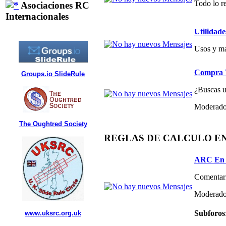
Todo lo re
Asociaciones RC
Internacionales
Utilidade
Usos y ma
Compra V
Groups.io SlideRule
¿Buscas un
Moderado
The Oughtred Society
REGLAS DE CALCULO E
ARC En 
Comentari
Moderado
Subforos
www.uksrc.org.uk