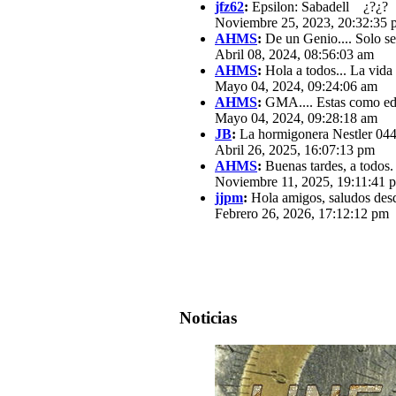
jfz62
:
Epsilon: Sabadell ¿?¿?
Noviembre 25, 2023, 20:32:35 
AHMS
:
De un Genio.... Solo se
Abril 08, 2024, 08:56:03 am
AHMS
:
Hola a todos... La vida
Mayo 04, 2024, 09:24:06 am
AHMS
:
GMA.... Estas como edit
Mayo 04, 2024, 09:28:18 am
JB
:
La hormigonera Nestler 0440
Abril 26, 2025, 16:07:13 pm
AHMS
:
Buenas tardes, a todos.
Noviembre 11, 2025, 19:11:41 
jjpm
:
Hola amigos, saludos des
Febrero 26, 2026, 17:12:12 pm
Noticias