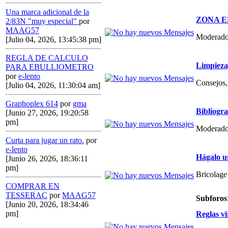
Una marca adicional de la
ZONA E
2/83N "muy especial"
por
MAAG57
Moderado
[Julio 04, 2026, 13:45:38 pm]
REGLA DE CALCULO
Limpieza,
PARA EBULLIOMETRO
por
e-lento
Consejos, 
[Julio 04, 2026, 11:30:04 am]
Graphoplex 614
por
gma
Bibliogr
[Junio 27, 2026, 19:20:58
pm]
Moderado
Curta para jugar un rato.
por
e-lento
Hágalo u
[Junio 26, 2026, 18:36:11
pm]
Bricolage
COMPRAR EN
TESSERAC
por
MAAG57
Subforos
[Junio 20, 2026, 18:34:46
pm]
Reglas vi