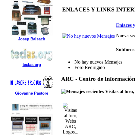
ENLACES Y LINKS INTE
Enlaces y
Nueva sec
Josep Balsach
Subforos
No hay nuevos Mensajes
teclas.org
Foro Redirigido
ARC - Centro de Informació
Visitas al for
Giovanne Pastore