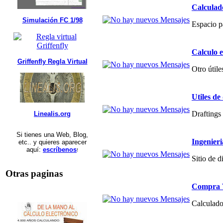
Calculad
Simulación FC 1/98
Espacio p
Calculo 
Griffenfly Regla Virtual
Otro útile
Utiles de
Draftings 
Linealis.org
Si tienes una Web, Blog,
Ingenier
etc.. y quieres aparecer
aquí:
escríbenos
!
Sitio de 
Otras paginas
Compra V
Calculado