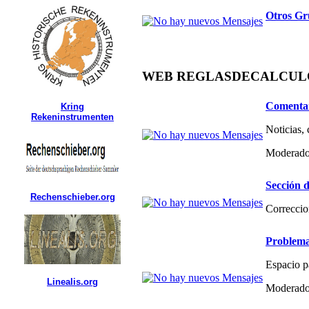
Otros Gr
WEB REGLASDECALCULO.C
Comentar
Kring
Rekeninstrumenten
Noticias,
Moderado
Sección d
Rechenschieber.org
Correccio
Problema
Espacio p
Linealis.org
Moderado