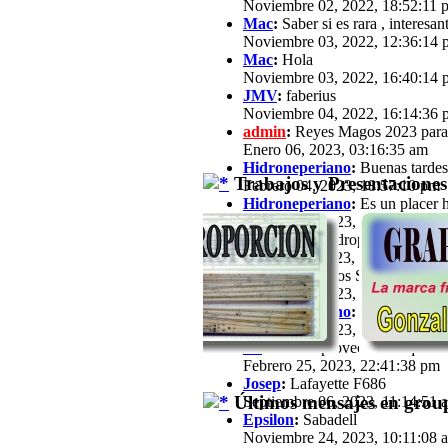
Noviembre 02, 2022, 18:52:11 
Mac
:
Saber si es rara , interesan
Noviembre 03, 2022, 12:36:14 
Mac
:
Hola
Noviembre 03, 2022, 16:40:14 
JMV
:
faberius
Noviembre 04, 2022, 16:14:36 
admin
:
Reyes Magos 2023 para
Enero 06, 2023, 03:16:35 am
Hidroneperiano
:
Buenas tardes 
Trabajos y Presentaciones
Febrero 04, 2023, 18:57:10 pm
Hidroneperiano
:
Es un placer h
Febrero 04, 2023, 18:57:33 pm
jfz62
:
Hola Hidroperiano, Ya ha
Febrero 11, 2023, 21:03:25 pm
JB
:
Hola a todos Soy José María,
Febrero 13, 2023, 16:39:57 pm
Hidroneperiano
:
Hola a todos m
Febrero 15, 2023, 20:44:40 pm
JB
:
Hola. Aprovechando que a est
Febrero 25, 2023, 22:41:38 pm
Josep
:
Lafayette F686
Últimos mensajes en group
Septiembre 06, 2023, 11:14:51 
Epsilon
:
Sabadell
Noviembre 24, 2023, 10:11:08 