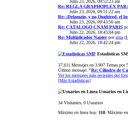
Julio 23, 2026, 09:52:23 am
Re: REGLA GRAPHOPLEX PARA 
Julio 23, 2026, 09:51:22 am
Re: ¡Delamain, y no Oughtred, el In
Julio 23, 2026, 09:43:56 am
Re: CATALOGO CNAM PARIS
p
Julio 22, 2026, 18:45:04 pm
Re: Multiplicador Napier
por
gma
(
H
Julio 22, 2026, 18:42:24 pm
Estadísticas S
37.611 Mensajes en 3.907 Temas por 5
Último mensaje:
"
Re: Cilindro de Cál
Ver los mensajes más recientes del foro
[Más Estadísticas]
Usuarios en Lí
34 Visitantes, 0 Usuarios
Máximo en linea hoy:
110
. Máximo en 