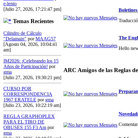
e-lento
[Julio 27, 2026, 17:21:47 pm]
Boletin
Traducció
Temas Recientes
Cilindro de Cálculo
The Engl
"Delamain"
por
MAAG57
[Agosto 04, 2026, 10:04:41
Hello new
am]
IM2026: ¡Celebrando los 15
Años de Participación!
por
ARC Amigos de las Reglas de
gma
[Julio 27, 2026, 19:30:21 pm]
CURSO POR
Preparan
CORRESPONDENCIA
1967 ERATELE
por
gma
[Julio 23, 2026, 10:22:19 am]
Novedade
REGLA GRAPHOPLEX
PARA EL TIRO DE
Comentario
OBUSES 155 F3 Am
por
gma