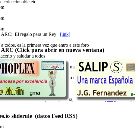
te,coleccionable etc
pm
pm
pm
 ARC: El regalo para un Rey
[link]
a todos, es la primera vez que entro a este foro
 ARC (Click para abrir en nueva ventana)
acerlo y saludar a todos
brás comprobado que el chat no esta muy poblado, mejor escribe un me
 de "un lugar de La Mancha de cuyo nombre no quiero acordarme", recién
e estreno en el chat
as horas nadie me disputa la palabra, os envío el link
[link]
, donde po
s.io sliderule (datos Feed RSS)
am
am