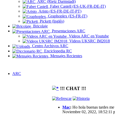
ARC (Rietz Darmstadt)
Faber Castell (ES-UK-FR-DE-IT)
Aristo (ES-FR-DE-IT-PT)
Graphoplex (ES-FR-IT)
Pickett (Inglés)
Bricolaje
Presentaciones ARC
Videos ARC en Youtube
Videos UKSRC IM2018
Centro Archivos ARC
Enciclopedia RC
Mensajes Recientes
ARC
!!! CHAT !!!
Mac
:
Ho hola buenas tardes me g
Noviembre 02, 2022, 18:52:11 