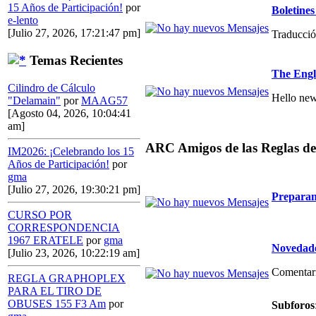
15 Años de Participación!
por
Boletin
e-lento
[Julio 27, 2026, 17:21:47 pm]
Traducció
Temas Recientes
The Engl
Cilindro de Cálculo
Hello new
"Delamain"
por
MAAG57
[Agosto 04, 2026, 10:04:41
am]
ARC Amigos de las Reglas de
IM2026: ¡Celebrando los 15
Años de Participación!
por
gma
[Julio 27, 2026, 19:30:21 pm]
Preparan
CURSO POR
CORRESPONDENCIA
1967 ERATELE
por
gma
Novedade
[Julio 23, 2026, 10:22:19 am]
Comentario
REGLA GRAPHOPLEX
PARA EL TIRO DE
OBUSES 155 F3 Am
por
Subforos