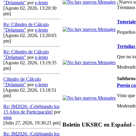
¿Nuevo us
"Delamain"
por
e-lento
Términos 
[Agosto 02, 2026, 13:20:30
pm]
Tutoriale
Re: Cilindro de Cálculo
"Delamain"
por
e-lento
Pequeños 
[Agosto 02, 2026, 13:20:03
pm]
Tertulias
Re: Cilindro de Cálculo
Que no to
"Delamain"
por
e-lento
[Agosto 02, 2026, 13:19:35
Moderado
pm]
Subforos
Cilindro de Cálculo
"Delamain"
por
e-lento
Poesia ca
[Agosto 02, 2026, 13:18:51
Visto que
pm]
Moderado
Re: IM2026: ¡Celebrando los
15 Años de Participación!
por
gma
[Julio 27, 2026, 19:30:21 pm]
Boletin UKSRC en Español -
Re: IM2026: ¡Celebrando los