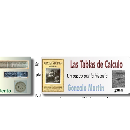
nsaje de presentación en la sección Bienvenido a ARC:
[link]
 llegado a esta plaza. Cuando he buscado manuales o información sobre 
déis trastear con la N-Universale, sistema Baggio, como regla virtual. 