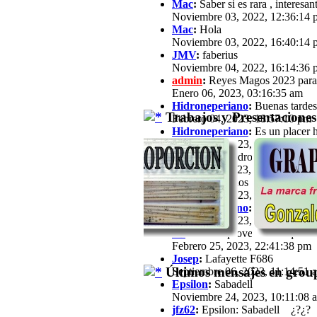
Mac
:
Saber si es rara , interesan
Noviembre 03, 2022, 12:36:14 
Mac
:
Hola
Noviembre 03, 2022, 16:40:14 
JMV
:
faberius
Noviembre 04, 2022, 16:14:36 
admin
:
Reyes Magos 2023 para
Enero 06, 2023, 03:16:35 am
Hidroneperiano
:
Buenas tardes 
Trabajos y Presentaciones
Febrero 04, 2023, 18:57:10 pm
Hidroneperiano
:
Es un placer h
Febrero 04, 2023, 18:57:33 pm
jfz62
:
Hola Hidroperiano, Ya ha
Febrero 11, 2023, 21:03:25 pm
JB
:
Hola a todos Soy José María,
Febrero 13, 2023, 16:39:57 pm
Hidroneperiano
:
Hola a todos m
Febrero 15, 2023, 20:44:40 pm
JB
:
Hola. Aprovechando que a est
Febrero 25, 2023, 22:41:38 pm
Josep
:
Lafayette F686
Últimos mensajes en group
Septiembre 06, 2023, 11:14:51 
Epsilon
:
Sabadell
Noviembre 24, 2023, 10:11:08 
jfz62
:
Epsilon: Sabadell ¿?¿?