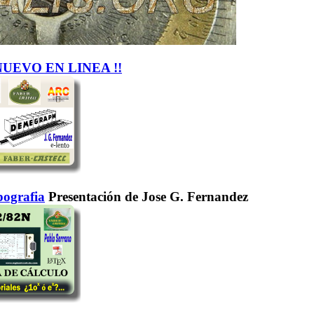
NUEVO EN LINEA !!
ografia
Presentación de Jose G. Fernandez