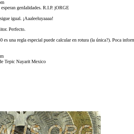
pm
 esperan genIalidades. R.I.P. jORGE
 sigue igual. ¡Aaaleeluyaaaa!
or. Perfecto.
 es una regla especial puede calcular en rotura (la única?). Poca inf
pm
de Tepic Nayarit Mexico