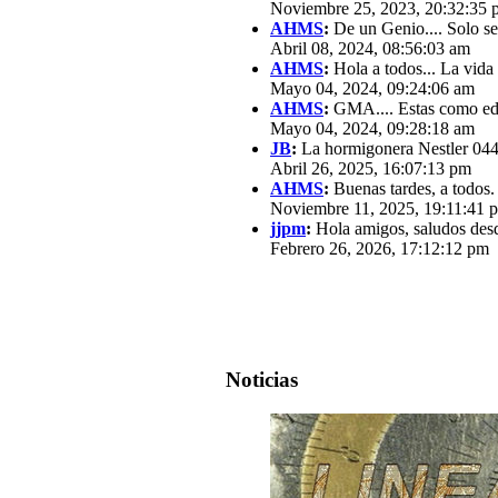
Noviembre 25, 2023, 20:32:35 
AHMS
:
De un Genio.... Solo se
Abril 08, 2024, 08:56:03 am
AHMS
:
Hola a todos... La vida
Mayo 04, 2024, 09:24:06 am
AHMS
:
GMA.... Estas como edit
Mayo 04, 2024, 09:28:18 am
JB
:
La hormigonera Nestler 0440
Abril 26, 2025, 16:07:13 pm
AHMS
:
Buenas tardes, a todos.
Noviembre 11, 2025, 19:11:41 
jjpm
:
Hola amigos, saludos des
Febrero 26, 2026, 17:12:12 pm
Noticias