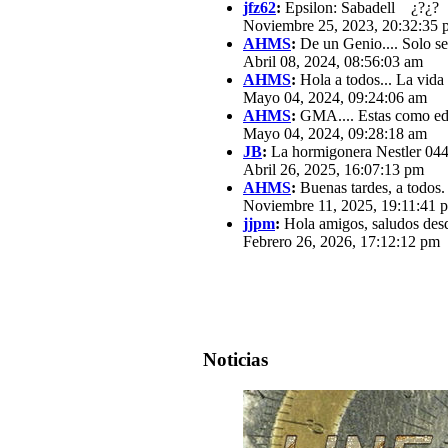
jfz62
:
Epsilon: Sabadell ¿?¿?
Noviembre 25, 2023, 20:32:35 
AHMS
:
De un Genio.... Solo se
Abril 08, 2024, 08:56:03 am
AHMS
:
Hola a todos... La vida
Mayo 04, 2024, 09:24:06 am
AHMS
:
GMA.... Estas como edit
Mayo 04, 2024, 09:28:18 am
JB
:
La hormigonera Nestler 0440
Abril 26, 2025, 16:07:13 pm
AHMS
:
Buenas tardes, a todos.
Noviembre 11, 2025, 19:11:41 
jjpm
:
Hola amigos, saludos des
Febrero 26, 2026, 17:12:12 pm
Noticias