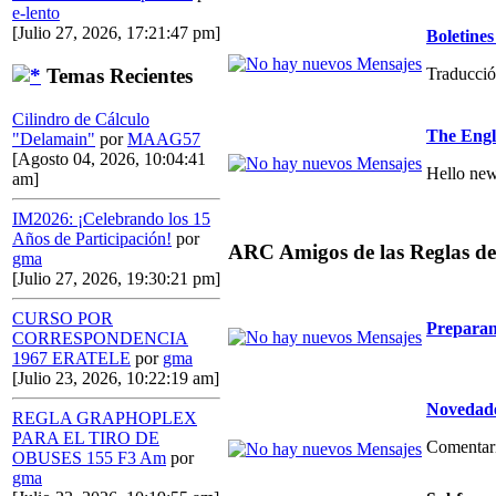
e-lento
[Julio 27, 2026, 17:21:47 pm]
Boletin
Traducció
Temas Recientes
Cilindro de Cálculo
The Engl
"Delamain"
por
MAAG57
[Agosto 04, 2026, 10:04:41
Hello new
am]
IM2026: ¡Celebrando los 15
Años de Participación!
por
ARC Amigos de las Reglas de
gma
[Julio 27, 2026, 19:30:21 pm]
CURSO POR
Preparan
CORRESPONDENCIA
1967 ERATELE
por
gma
[Julio 23, 2026, 10:22:19 am]
Novedade
REGLA GRAPHOPLEX
PARA EL TIRO DE
Comentario
OBUSES 155 F3 Am
por
gma