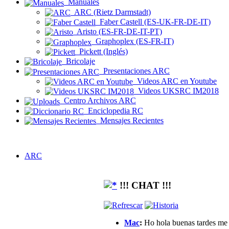
Manuales
ARC (Rietz Darmstadt)
Faber Castell (ES-UK-FR-DE-IT)
Aristo (ES-FR-DE-IT-PT)
Graphoplex (ES-FR-IT)
Pickett (Inglés)
Bricolaje
Presentaciones ARC
Videos ARC en Youtube
Videos UKSRC IM2018
Centro Archivos ARC
Enciclopedia RC
Mensajes Recientes
ARC
!!! CHAT !!!
Mac
:
Ho hola buenas tardes me g