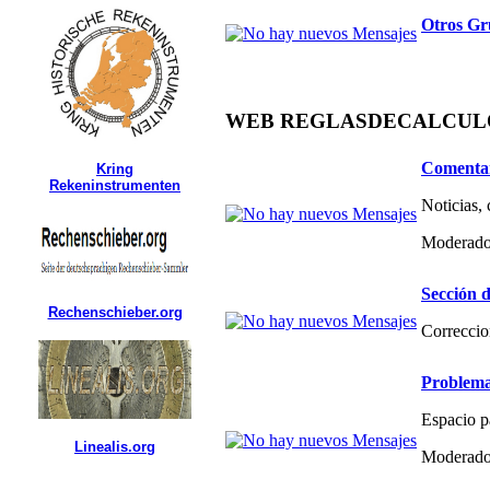
Otros Gr
WEB REGLASDECALCULO.C
Comentar
Kring
Rekeninstrumenten
Noticias,
Moderado
Sección d
Rechenschieber.org
Correccio
Problema
Espacio p
Linealis.org
Moderado