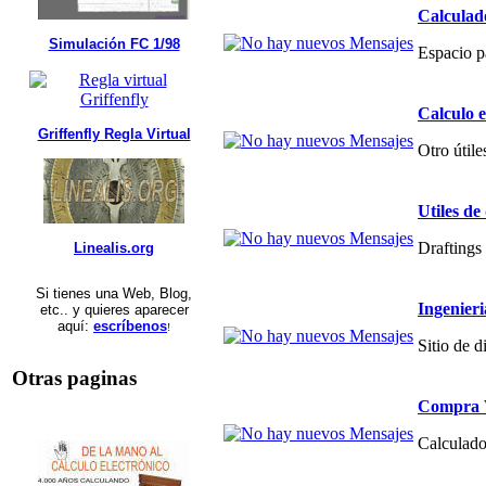
Calculad
Simulación FC 1/98
Espacio p
Calculo 
Griffenfly Regla Virtual
Otro útile
Utiles de
Draftings 
Linealis.org
Si tienes una Web, Blog,
Ingenier
etc.. y quieres aparecer
aquí:
escríbenos
!
Sitio de 
Otras paginas
Compra V
Calculado