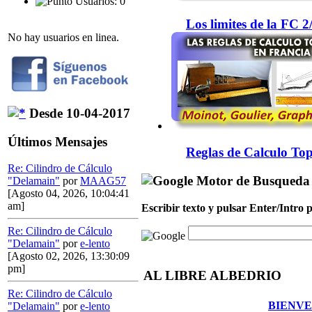
Usuarios: 0
Los limites de la FC 
No hay usuarios en linea.
Desde 10-04-2017
Últimos Mensajes
Reglas de Calculo Top
Re: Cilindro de Cálculo
Motor de Busqueda
"Delamain"
por
MAAG57
[Agosto 04, 2026, 10:04:41
am]
Escribir texto y pulsar Enter/Intro
Re: Cilindro de Cálculo
"Delamain"
por
e-lento
[Agosto 02, 2026, 13:30:09
pm]
AL LIBRE ALBEDRIO
Re: Cilindro de Cálculo
BIENVE
"Delamain"
por
e-lento