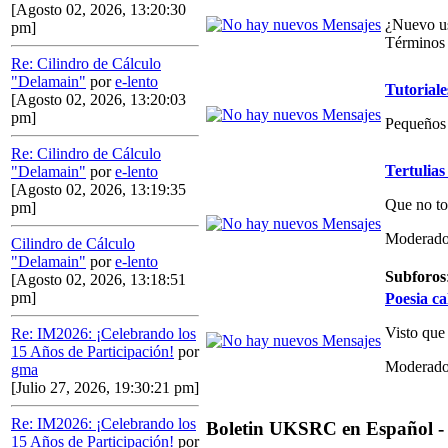
[Agosto 02, 2026, 13:20:30
¿Nuevo us
pm]
Términos 
Re: Cilindro de Cálculo
"Delamain"
por
e-lento
Tutoriale
[Agosto 02, 2026, 13:20:03
pm]
Pequeños 
Re: Cilindro de Cálculo
Tertulias
"Delamain"
por
e-lento
[Agosto 02, 2026, 13:19:35
Que no to
pm]
Moderado
Cilindro de Cálculo
"Delamain"
por
e-lento
Subforos
[Agosto 02, 2026, 13:18:51
pm]
Poesia ca
Visto que
Re: IM2026: ¡Celebrando los
15 Años de Participación!
por
Moderado
gma
[Julio 27, 2026, 19:30:21 pm]
Re: IM2026: ¡Celebrando los
Boletin UKSRC en Español -
15 Años de Participación!
por