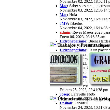
Noviembre 02, 2022, 18:52:11 
Mac
:
Saber si es rara , interesan
Noviembre 03, 2022, 12:36:14 
Mac
:
Hola
Noviembre 03, 2022, 16:40:14 
JMV
:
faberius
Noviembre 04, 2022, 16:14:36 
admin
:
Reyes Magos 2023 para
Enero 06, 2023, 03:16:35 am
Hidroneperiano
:
Buenas tardes 
Trabajos y Presentaciones
Febrero 04, 2023, 18:57:10 pm
Hidroneperiano
:
Es un placer h
Febrero 04, 2023, 18:57:33 pm
jfz62
:
Hola Hidroperiano, Ya ha
Febrero 11, 2023, 21:03:25 pm
JB
:
Hola a todos Soy José María,
Febrero 13, 2023, 16:39:57 pm
Hidroneperiano
:
Hola a todos m
Febrero 15, 2023, 20:44:40 pm
JB
:
Hola. Aprovechando que a est
Febrero 25, 2023, 22:41:38 pm
Josep
:
Lafayette F686
Últimos mensajes en group
Septiembre 06, 2023, 11:14:51 
Epsilon
:
Sabadell
Noviembre 24, 2023, 10:11:08 