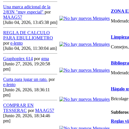
Una marca adicional de la
ZONA E
2/83N "muy especial"
por
MAAG57
Moderado
[Julio 04, 2026, 13:45:38 pm]
REGLA DE CALCULO
Limpieza,
PARA EBULLIOMETRO
por
e-lento
Consejos, 
[Julio 04, 2026, 11:30:04 am]
Graphoplex 614
por
gma
Bibliogr
[Junio 27, 2026, 19:20:58
pm]
Moderado
Curta para jugar un rato.
por
e-lento
Hágalo u
[Junio 26, 2026, 18:36:11
pm]
Bricolage
COMPRAR EN
TESSERAC
por
MAAG57
Subforos
[Junio 20, 2026, 18:34:46
pm]
Reglas vi