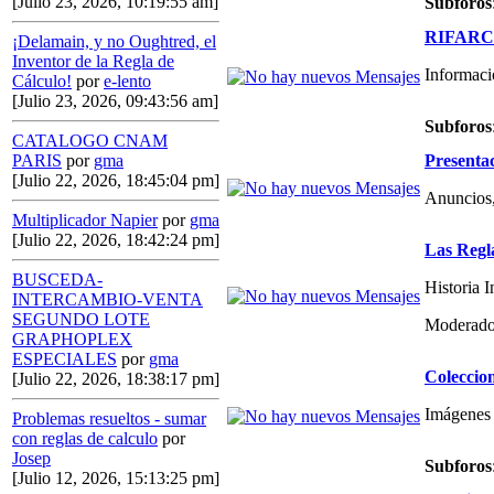
[Julio 23, 2026, 10:19:55 am]
Subforos
RIFARCAS
¡Delamain, y no Oughtred, el
Inventor de la Regla de
Informaci
Cálculo!
por
e-lento
[Julio 23, 2026, 09:43:56 am]
Subforos
CATALOGO CNAM
Presenta
PARIS
por
gma
[Julio 22, 2026, 18:45:04 pm]
Anuncios,
Multiplicador Napier
por
gma
[Julio 22, 2026, 18:42:24 pm]
Las Regl
BUSCEDA-
Historia 
INTERCAMBIO-VENTA
SEGUNDO LOTE
Moderado
GRAPHOPLEX
ESPECIALES
por
gma
Coleccio
[Julio 22, 2026, 18:38:17 pm]
Imágenes 
Problemas resueltos - sumar
con reglas de calculo
por
Josep
Subforos
[Julio 12, 2026, 15:13:25 pm]