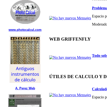
Problema
Espacio p
Moderado
www.photocalcul.com
WEB GRIFFENFLY
Todo sob
ÚTILES DE CALCULO Y 
A. Perez Web
Calculad
Espacio p