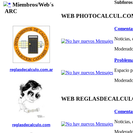
Subforos
Miembros/Web´s
ARC
WEB PHOTOCALCUL.COM 
Comentar
Noticias,
Moderado
Problema
reglasdecalculo.com.ar
Espacio p
Moderado
WEB REGLASDECALCULO.C
Comentar
Noticias,
reglasdecalculo.com
Moderado