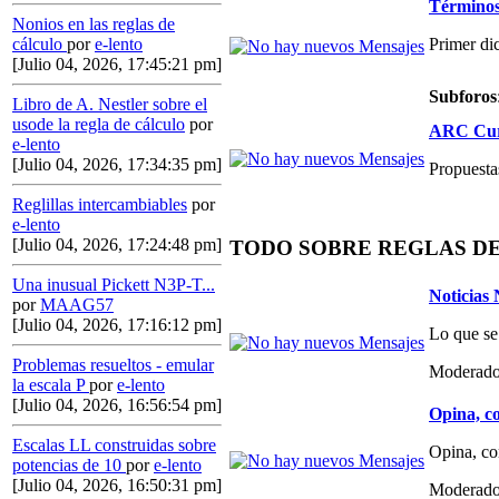
Términos,
Nonios en las reglas de
Primer di
cálculo
por
e-lento
[Julio 04, 2026, 17:45:21 pm]
Subforos
Libro de A. Nestler sobre el
usode la regla de cálculo
por
ARC Curs
e-lento
[Julio 04, 2026, 17:34:35 pm]
Propuestas
Reglillas intercambiables
por
e-lento
[Julio 04, 2026, 17:24:48 pm]
TODO SOBRE REGLAS D
Una inusual Pickett N3P-T...
Noticias
por
MAAG57
[Julio 04, 2026, 17:16:12 pm]
Lo que se
Problemas resueltos - emular
Moderado
la escala P
por
e-lento
[Julio 04, 2026, 16:56:54 pm]
Opina, co
Escalas LL construidas sobre
Opina, co
potencias de 10
por
e-lento
[Julio 04, 2026, 16:50:31 pm]
Moderado