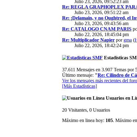
Julio 23, 2026, 09:52:23 am
Re: REGLA GRAPHOPLEX PARA 
Julio 23, 2026, 09:51:22 am
Re: ¡Delamain, y no Oughtred, el In
Julio 23, 2026, 09:43:56 am
Re: CATALOGO CNAM PARIS
p
Julio 22, 2026, 18:45:04 pm
Re: Multiplicador Napier
por
gma
(
H
Julio 22, 2026, 18:42:24 pm
Estadísticas S
37.611 Mensajes en 3.907 Temas por 5
Último mensaje:
"
Re: Cilindro de Cál
Ver los mensajes más recientes del foro
[Más Estadísticas]
Usuarios en Lí
20 Visitantes, 0 Usuarios
Máximo en linea hoy:
105
. Máximo en