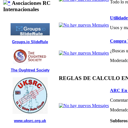
Todo lo re
Asociaciones RC
Internacionales
Utilidade
Usos y ma
Compra V
Groups.io SlideRule
¿Buscas un
Moderado
The Oughtred Society
REGLAS DE CALCULO E
ARC En 
Comentari
Moderado
Subforos
www.uksrc.org.uk