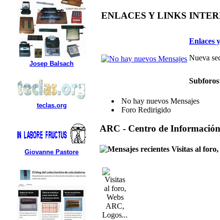
ENLACES Y LINKS INTE
Enlaces y
Nueva sec
Josep Balsach
Subforos
No hay nuevos Mensajes
teclas.org
Foro Redirigido
ARC - Centro de Informació
Visitas al for
Giovanne Pastore