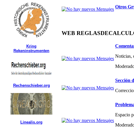
Otros Gr
WEB REGLASDECALCULO.C
Comentar
Kring
Rekeninstrumenten
Noticias,
Moderado
Sección d
Rechenschieber.org
Correccio
Problema
Espacio p
Linealis.org
Moderado