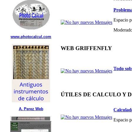
Problema
Espacio p
Moderado
www.photocalcul.com
WEB GRIFFENFLY
Todo sob
ÚTILES DE CALCULO Y 
A. Perez Web
Calculad
Espacio p