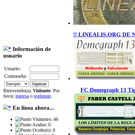
!! LINEALIS.ORG DE 
Información de
usuario
Usuario:
Contraseña:
FC Demegraph 13 Tip
Bienvenido(a),
Visitante
. Por
favor,
ingresa
o
regístrate
.
En línea ahora...
Visitantes: 46
Arañas: 0
Oculto(s): 0