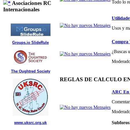
Todo lo re
Asociaciones RC
Internacionales
Utilidade
Usos y ma
Compra V
Groups.io SlideRule
¿Buscas un
Moderado
The Oughtred Society
REGLAS DE CALCULO E
ARC En 
Comentari
Moderado
Subforos
www.uksrc.org.uk