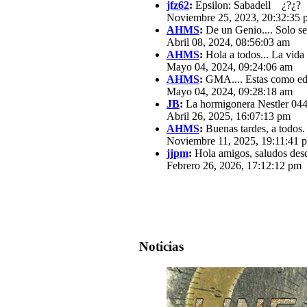
jfz62
:
Epsilon: Sabadell ¿?¿?
Noviembre 25, 2023, 20:32:35 
AHMS
:
De un Genio.... Solo se
Abril 08, 2024, 08:56:03 am
AHMS
:
Hola a todos... La vida
Mayo 04, 2024, 09:24:06 am
AHMS
:
GMA.... Estas como edit
Mayo 04, 2024, 09:28:18 am
JB
:
La hormigonera Nestler 0440
Abril 26, 2025, 16:07:13 pm
AHMS
:
Buenas tardes, a todos.
Noviembre 11, 2025, 19:11:41 
jjpm
:
Hola amigos, saludos des
Febrero 26, 2026, 17:12:12 pm
Noticias