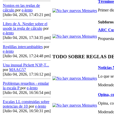
Términos,
Nonios en las reglas de
Primer di
cálculo
por
e-lento
[Julio 04, 2026, 17:45:21 pm]
Subforos
Libro de A. Nestler sobre el
usode la regla de cálculo
por
ARC Curs
e-lento
[Julio 04, 2026, 17:34:35 pm]
Propuestas
Reglillas intercambiables
por
e-lento
[Julio 04, 2026, 17:24:48 pm]
TODO SOBRE REGLAS D
Una inusual Pickett N3P-T...
Noticias
por
MAAG57
[Julio 04, 2026, 17:16:12 pm]
Lo que se
Problemas resueltos - emular
Moderado
la escala P
por
e-lento
[Julio 04, 2026, 16:56:54 pm]
Opina, co
Escalas LL construidas sobre
Opina, co
potencias de 10
por
e-lento
[Julio 04, 2026, 16:50:31 pm]
Moderado