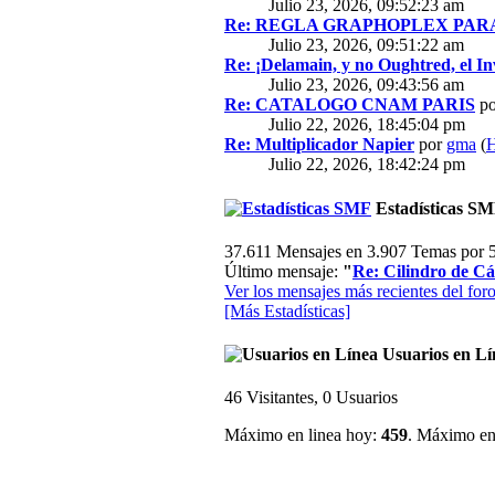
Julio 23, 2026, 09:52:23 am
Re: REGLA GRAPHOPLEX PARA 
Julio 23, 2026, 09:51:22 am
Re: ¡Delamain, y no Oughtred, el In
Julio 23, 2026, 09:43:56 am
Re: CATALOGO CNAM PARIS
p
Julio 22, 2026, 18:45:04 pm
Re: Multiplicador Napier
por
gma
(
H
Julio 22, 2026, 18:42:24 pm
Estadísticas S
37.611 Mensajes en 3.907 Temas por 5
Último mensaje:
"
Re: Cilindro de Cál
Ver los mensajes más recientes del foro
[Más Estadísticas]
Usuarios en Lí
46 Visitantes, 0 Usuarios
Máximo en linea hoy:
459
. Máximo en