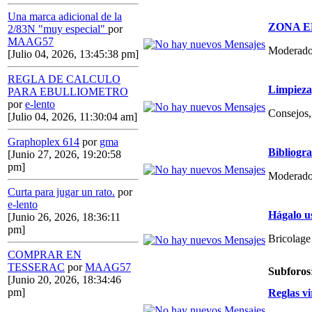
Una marca adicional de la
ZONA E
2/83N "muy especial"
por
MAAG57
Moderado
[Julio 04, 2026, 13:45:38 pm]
REGLA DE CALCULO
Limpieza,
PARA EBULLIOMETRO
por
e-lento
Consejos, 
[Julio 04, 2026, 11:30:04 am]
Graphoplex 614
por
gma
Bibliogr
[Junio 27, 2026, 19:20:58
pm]
Moderado
Curta para jugar un rato.
por
e-lento
Hágalo u
[Junio 26, 2026, 18:36:11
pm]
Bricolage
COMPRAR EN
TESSERAC
por
MAAG57
Subforos
[Junio 20, 2026, 18:34:46
pm]
Reglas vi