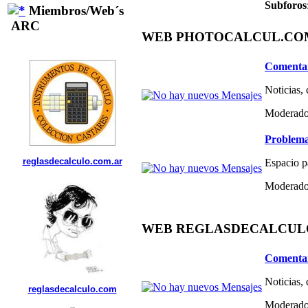
Subforos
Miembros/Web´s
ARC
WEB PHOTOCALCUL.COM 
Comentar
Noticias,
Moderado
Problema
reglasdecalculo.com.ar
Espacio p
Moderado
WEB REGLASDECALCULO.C
Comentar
Noticias,
reglasdecalculo.com
Moderado