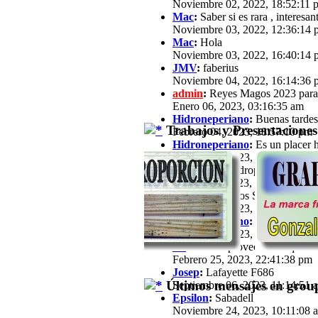
Noviembre 02, 2022, 18:52:11 
Mac
:
Saber si es rara , interesan
Noviembre 03, 2022, 12:36:14 
Mac
:
Hola
Noviembre 03, 2022, 16:40:14 
JMV
:
faberius
Noviembre 04, 2022, 16:14:36 
admin
:
Reyes Magos 2023 para
Enero 06, 2023, 03:16:35 am
Hidroneperiano
:
Buenas tardes 
Trabajos y Presentaciones
Febrero 04, 2023, 18:57:10 pm
Hidroneperiano
:
Es un placer h
Febrero 04, 2023, 18:57:33 pm
jfz62
:
Hola Hidroperiano, Ya ha
Febrero 11, 2023, 21:03:25 pm
JB
:
Hola a todos Soy José María,
Febrero 13, 2023, 16:39:57 pm
Hidroneperiano
:
Hola a todos m
Febrero 15, 2023, 20:44:40 pm
JB
:
Hola. Aprovechando que a est
Febrero 25, 2023, 22:41:38 pm
Josep
:
Lafayette F686
Últimos mensajes en group
Septiembre 06, 2023, 11:14:51 
Epsilon
:
Sabadell
Noviembre 24, 2023, 10:11:08 