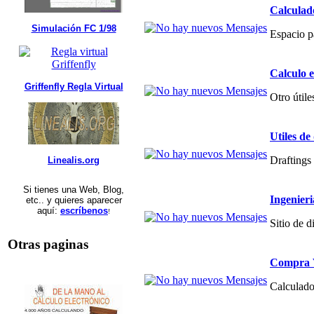
Calculad
Simulación FC 1/98
Espacio p
Calculo 
Griffenfly Regla Virtual
Otro útile
Utiles de
Draftings 
Linealis.org
Si tienes una Web, Blog,
Ingenier
etc.. y quieres aparecer
aquí:
escríbenos
!
Sitio de 
Otras paginas
Compra V
Calculado