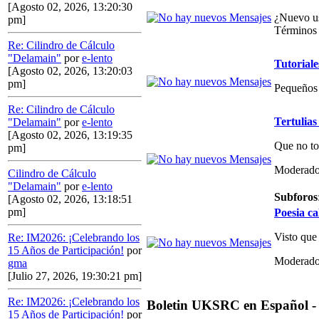
[Agosto 02, 2026, 13:20:30
¿Nuevo us
pm]
Términos 
Re: Cilindro de Cálculo
"Delamain"
por
e-lento
Tutoriale
[Agosto 02, 2026, 13:20:03
pm]
Pequeños 
Re: Cilindro de Cálculo
Tertulias
"Delamain"
por
e-lento
[Agosto 02, 2026, 13:19:35
Que no to
pm]
Moderado
Cilindro de Cálculo
"Delamain"
por
e-lento
Subforos
[Agosto 02, 2026, 13:18:51
pm]
Poesia ca
Visto que
Re: IM2026: ¡Celebrando los
15 Años de Participación!
por
Moderado
gma
[Julio 27, 2026, 19:30:21 pm]
Re: IM2026: ¡Celebrando los
Boletin UKSRC en Español -
15 Años de Participación!
por