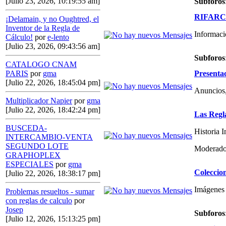
[Julio 23, 2026, 10:19:55 am]
Subforos
RIFARCAS
¡Delamain, y no Oughtred, el
Inventor de la Regla de
Informaci
Cálculo!
por
e-lento
[Julio 23, 2026, 09:43:56 am]
Subforos
CATALOGO CNAM
Presenta
PARIS
por
gma
[Julio 22, 2026, 18:45:04 pm]
Anuncios,
Multiplicador Napier
por
gma
[Julio 22, 2026, 18:42:24 pm]
Las Regl
BUSCEDA-
Historia 
INTERCAMBIO-VENTA
SEGUNDO LOTE
Moderado
GRAPHOPLEX
ESPECIALES
por
gma
Coleccio
[Julio 22, 2026, 18:38:17 pm]
Imágenes 
Problemas resueltos - sumar
con reglas de calculo
por
Josep
Subforos
[Julio 12, 2026, 15:13:25 pm]