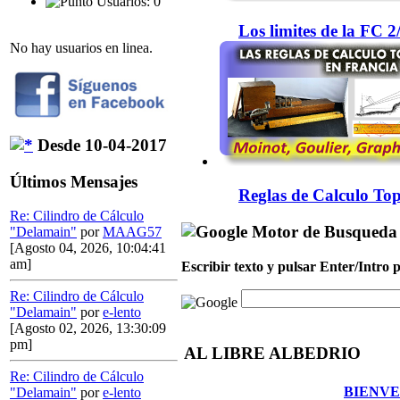
Usuarios: 0
Los limites de la FC 
No hay usuarios en linea.
Desde 10-04-2017
Últimos Mensajes
Reglas de Calculo Top
Re: Cilindro de Cálculo
Motor de Busqueda
"Delamain"
por
MAAG57
[Agosto 04, 2026, 10:04:41
am]
Escribir texto y pulsar Enter/Intro
Re: Cilindro de Cálculo
"Delamain"
por
e-lento
[Agosto 02, 2026, 13:30:09
pm]
AL LIBRE ALBEDRIO
Re: Cilindro de Cálculo
BIENVE
"Delamain"
por
e-lento