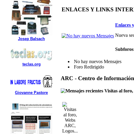
ENLACES Y LINKS INTE
Enlaces y
Nueva sec
Josep Balsach
Subforos
No hay nuevos Mensajes
teclas.org
Foro Redirigido
ARC - Centro de Informació
Visitas al for
Giovanne Pastore