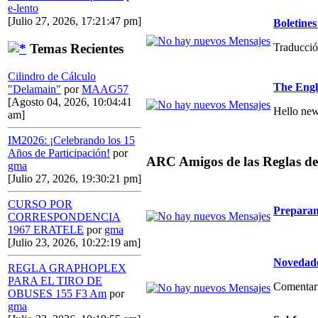
e-lento
[Julio 27, 2026, 17:21:47 pm]
Boletin
Traducció
Temas Recientes
Cilindro de Cálculo
The Engl
"Delamain"
por
MAAG57
[Agosto 04, 2026, 10:04:41
Hello new
am]
IM2026: ¡Celebrando los 15
Años de Participación!
por
ARC Amigos de las Reglas de
gma
[Julio 27, 2026, 19:30:21 pm]
CURSO POR
Preparan
CORRESPONDENCIA
1967 ERATELE
por
gma
[Julio 23, 2026, 10:22:19 am]
Novedade
REGLA GRAPHOPLEX
PARA EL TIRO DE
Comentario
OBUSES 155 F3 Am
por
gma