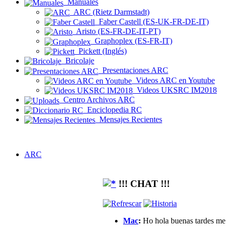
Manuales
ARC (Rietz Darmstadt)
Faber Castell (ES-UK-FR-DE-IT)
Aristo (ES-FR-DE-IT-PT)
Graphoplex (ES-FR-IT)
Pickett (Inglés)
Bricolaje
Presentaciones ARC
Videos ARC en Youtube
Videos UKSRC IM2018
Centro Archivos ARC
Enciclopedia RC
Mensajes Recientes
ARC
!!! CHAT !!!
Mac
:
Ho hola buenas tardes me g