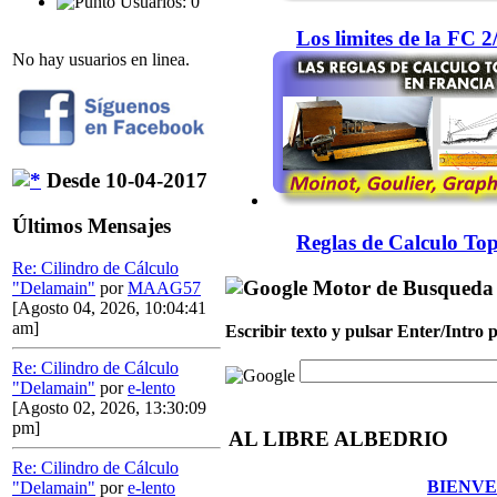
Usuarios: 0
Los limites de la FC 
No hay usuarios en linea.
Desde 10-04-2017
Últimos Mensajes
Reglas de Calculo Top
Re: Cilindro de Cálculo
Motor de Busqueda
"Delamain"
por
MAAG57
[Agosto 04, 2026, 10:04:41
am]
Escribir texto y pulsar Enter/Intro
Re: Cilindro de Cálculo
"Delamain"
por
e-lento
[Agosto 02, 2026, 13:30:09
pm]
AL LIBRE ALBEDRIO
Re: Cilindro de Cálculo
BIENVE
"Delamain"
por
e-lento