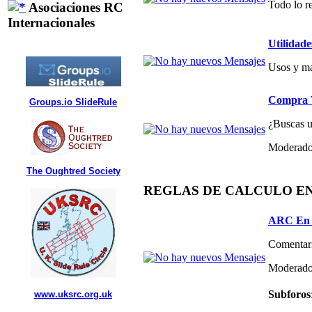
Todo lo re
Asociaciones RC
Internacionales
Utilidade
Usos y ma
Compra V
Groups.io SlideRule
¿Buscas un
Moderado
The Oughtred Society
REGLAS DE CALCULO E
ARC En 
Comentari
Moderado
Subforos
www.uksrc.org.uk