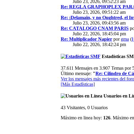
Julio 23, 2026, 09:52:23 am
Re: REGLA GRAPHOPLEX PARA 
Julio 23, 2026, 09:51:22 am
Re: ¡Delamain, y no Oughtred, el In
Julio 23, 2026, 09:43:56 am
Re: CATALOGO CNAM PARIS
p
Julio 22, 2026, 18:45:04 pm
Re: Multiplicador Napier
por
gma
(
H
Julio 22, 2026, 18:42:24 pm
Estadísticas S
37.611 Mensajes en 3.907 Temas por 5
Último mensaje:
"
Re: Cilindro de Cál
Ver los mensajes más recientes del foro
[Más Estadísticas]
Usuarios en Lí
43 Visitantes, 0 Usuarios
Máximo en linea hoy:
126
. Máximo en