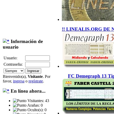
!! LINEALIS.ORG DE 
Información de
usuario
Usuario:
Contraseña:
FC Demegraph 13 Tip
Bienvenido(a),
Visitante
. Por
favor,
ingresa
o
regístrate
.
En línea ahora...
Visitantes: 43
Arañas: 0
Oculto(s): 0