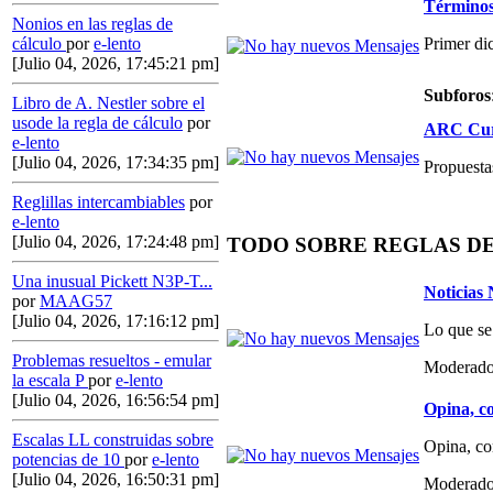
Términos,
Nonios en las reglas de
Primer di
cálculo
por
e-lento
[Julio 04, 2026, 17:45:21 pm]
Subforos
Libro de A. Nestler sobre el
usode la regla de cálculo
por
ARC Curs
e-lento
[Julio 04, 2026, 17:34:35 pm]
Propuestas
Reglillas intercambiables
por
e-lento
[Julio 04, 2026, 17:24:48 pm]
TODO SOBRE REGLAS D
Una inusual Pickett N3P-T...
Noticias
por
MAAG57
[Julio 04, 2026, 17:16:12 pm]
Lo que se
Problemas resueltos - emular
Moderado
la escala P
por
e-lento
[Julio 04, 2026, 16:56:54 pm]
Opina, co
Escalas LL construidas sobre
Opina, co
potencias de 10
por
e-lento
[Julio 04, 2026, 16:50:31 pm]
Moderado