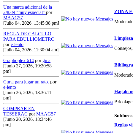
Una marca adicional de la
ZONA E
2/83N "muy especial"
por
MAAG57
Moderado
[Julio 04, 2026, 13:45:38 pm]
REGLA DE CALCULO
Limpieza,
PARA EBULLIOMETRO
por
e-lento
Consejos, 
[Julio 04, 2026, 11:30:04 am]
Graphoplex 614
por
gma
Bibliogr
[Junio 27, 2026, 19:20:58
pm]
Moderado
Curta para jugar un rato.
por
e-lento
Hágalo u
[Junio 26, 2026, 18:36:11
pm]
Bricolage
COMPRAR EN
TESSERAC
por
MAAG57
Subforos
[Junio 20, 2026, 18:34:46
pm]
Reglas vi