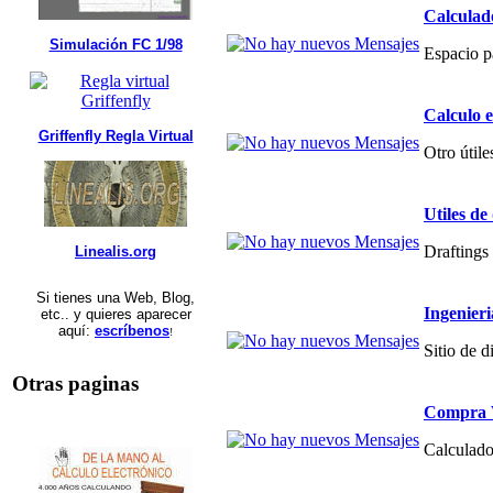
Calculad
Simulación FC 1/98
Espacio p
Calculo 
Griffenfly Regla Virtual
Otro útile
Utiles de
Draftings 
Linealis.org
Si tienes una Web, Blog,
Ingenier
etc.. y quieres aparecer
aquí:
escríbenos
!
Sitio de 
Otras paginas
Compra V
Calculado