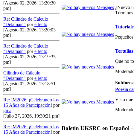
[Agosto 02, 2026, 13:20:30
¿Nuevo us
pm]
Términos 
Re: Cilindro de Cálculo
"Delamain"
por
e-lento
Tutoriale
[Agosto 02, 2026, 13:20:03
pm]
Pequeños 
Re: Cilindro de Cálculo
Tertulias
"Delamain"
por
e-lento
[Agosto 02, 2026, 13:19:35
Que no to
pm]
Moderado
Cilindro de Cálculo
"Delamain"
por
e-lento
Subforos
[Agosto 02, 2026, 13:18:51
pm]
Poesia ca
Visto que
Re: IM2026: ¡Celebrando los
15 Años de Participación!
por
Moderado
gma
[Julio 27, 2026, 19:30:21 pm]
Re: IM2026: ¡Celebrando los
Boletin UKSRC en Español -
15 Años de Participación!
por