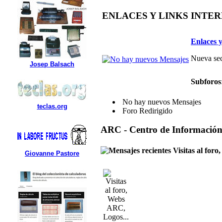
ENLACES Y LINKS INTE
Enlaces y
Nueva sec
Josep Balsach
Subforos
No hay nuevos Mensajes
teclas.org
Foro Redirigido
ARC - Centro de Informació
Visitas al for
Giovanne Pastore