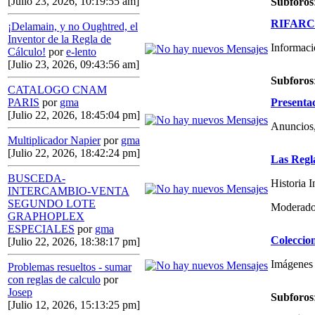
[Julio 23, 2026, 10:19:55 am]
Subforos
RIFARCAS
¡Delamain, y no Oughtred, el
Inventor de la Regla de
Informaci
Cálculo!
por
e-lento
[Julio 23, 2026, 09:43:56 am]
Subforos
CATALOGO CNAM
Presenta
PARIS
por
gma
[Julio 22, 2026, 18:45:04 pm]
Anuncios,
Multiplicador Napier
por
gma
[Julio 22, 2026, 18:42:24 pm]
Las Regl
BUSCEDA-
Historia 
INTERCAMBIO-VENTA
SEGUNDO LOTE
Moderado
GRAPHOPLEX
ESPECIALES
por
gma
Coleccio
[Julio 22, 2026, 18:38:17 pm]
Imágenes 
Problemas resueltos - sumar
con reglas de calculo
por
Josep
Subforos
[Julio 12, 2026, 15:13:25 pm]