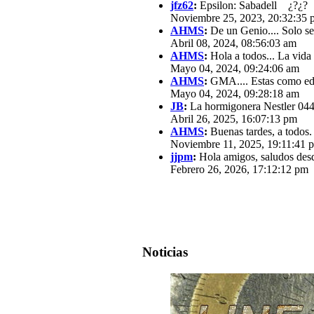
jfz62
:
Epsilon: Sabadell ¿?¿?
Noviembre 25, 2023, 20:32:35 
AHMS
:
De un Genio.... Solo se
Abril 08, 2024, 08:56:03 am
AHMS
:
Hola a todos... La vida
Mayo 04, 2024, 09:24:06 am
AHMS
:
GMA.... Estas como edit
Mayo 04, 2024, 09:28:18 am
JB
:
La hormigonera Nestler 0440
Abril 26, 2025, 16:07:13 pm
AHMS
:
Buenas tardes, a todos.
Noviembre 11, 2025, 19:11:41 
jjpm
:
Hola amigos, saludos des
Febrero 26, 2026, 17:12:12 pm
Noticias