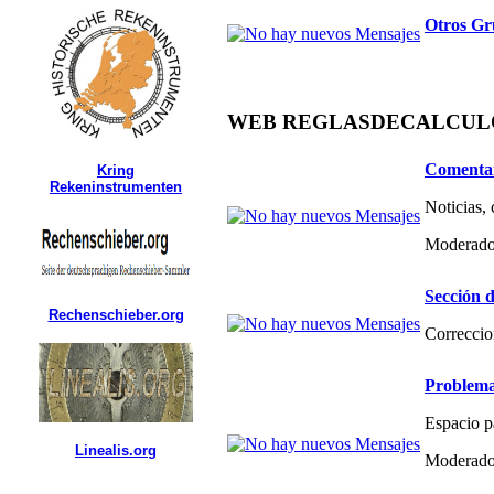
Otros Gr
WEB REGLASDECALCULO.C
Comentar
Kring
Rekeninstrumenten
Noticias,
Moderado
Sección d
Rechenschieber.org
Correccio
Problema
Espacio p
Linealis.org
Moderado