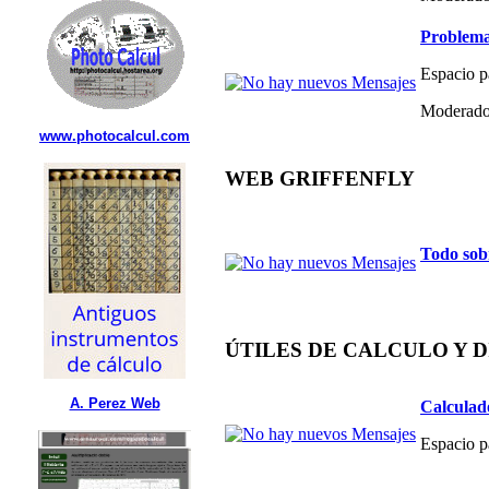
Problema
Espacio p
Moderado
www.photocalcul.com
WEB GRIFFENFLY
Todo sob
ÚTILES DE CALCULO Y 
A. Perez Web
Calculad
Espacio p