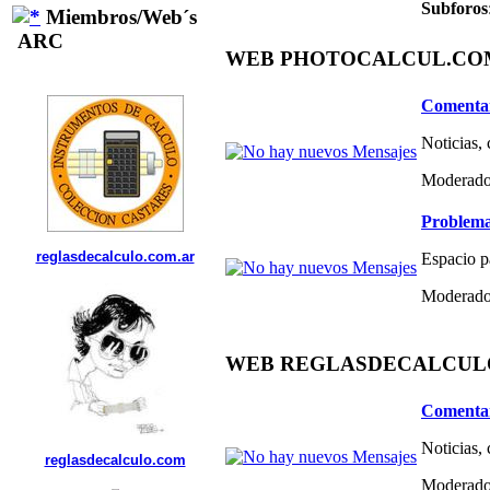
Subforos
Miembros/Web´s
ARC
WEB PHOTOCALCUL.COM 
Comentar
Noticias,
Moderado
Problema
reglasdecalculo.com.ar
Espacio p
Moderado
WEB REGLASDECALCULO.C
Comentar
Noticias,
reglasdecalculo.com
Moderado