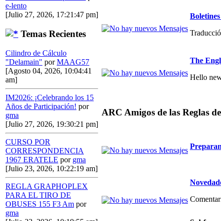
e-lento
[Julio 27, 2026, 17:21:47 pm]
Boletin
Traducció
Temas Recientes
Cilindro de Cálculo
The Engl
"Delamain"
por
MAAG57
[Agosto 04, 2026, 10:04:41
Hello new
am]
IM2026: ¡Celebrando los 15
Años de Participación!
por
ARC Amigos de las Reglas de
gma
[Julio 27, 2026, 19:30:21 pm]
CURSO POR
Preparan
CORRESPONDENCIA
1967 ERATELE
por
gma
[Julio 23, 2026, 10:22:19 am]
Novedade
REGLA GRAPHOPLEX
PARA EL TIRO DE
Comentario
OBUSES 155 F3 Am
por
gma