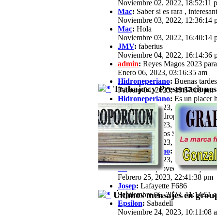
Noviembre 02, 2022, 18:52:11 
Mac
:
Saber si es rara , interesan
Noviembre 03, 2022, 12:36:14 
Mac
:
Hola
Noviembre 03, 2022, 16:40:14 
JMV
:
faberius
Noviembre 04, 2022, 16:14:36 
admin
:
Reyes Magos 2023 para
Enero 06, 2023, 03:16:35 am
Hidroneperiano
:
Buenas tardes 
Trabajos y Presentaciones
Febrero 04, 2023, 18:57:10 pm
Hidroneperiano
:
Es un placer h
Febrero 04, 2023, 18:57:33 pm
jfz62
:
Hola Hidroperiano, Ya ha
Febrero 11, 2023, 21:03:25 pm
JB
:
Hola a todos Soy José María,
Febrero 13, 2023, 16:39:57 pm
Hidroneperiano
:
Hola a todos m
Febrero 15, 2023, 20:44:40 pm
JB
:
Hola. Aprovechando que a est
Febrero 25, 2023, 22:41:38 pm
Josep
:
Lafayette F686
Últimos mensajes en group
Septiembre 06, 2023, 11:14:51 
Epsilon
:
Sabadell
Noviembre 24, 2023, 10:11:08 