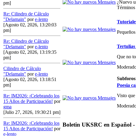
¿Nuevo us
pm]
Términos 
Re: Cilindro de Cálculo
"Delamain"
por
e-lento
Tutoriale
[Agosto 02, 2026, 13:20:03
pm]
Pequeños 
Re: Cilindro de Cálculo
Tertulias
"Delamain"
por
e-lento
[Agosto 02, 2026, 13:19:35
Que no to
pm]
Moderado
Cilindro de Cálculo
"Delamain"
por
e-lento
Subforos
[Agosto 02, 2026, 13:18:51
pm]
Poesia ca
Visto que
Re: IM2026: ¡Celebrando los
15 Años de Participación!
por
Moderado
gma
[Julio 27, 2026, 19:30:21 pm]
Re: IM2026: ¡Celebrando los
Boletin UKSRC en Español -
15 Años de Participación!
por
e-lento