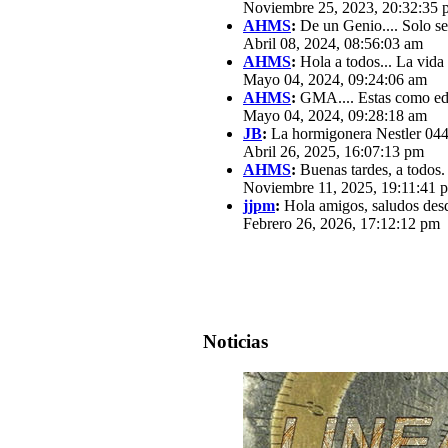
Noviembre 25, 2023, 20:32:35 
AHMS
:
De un Genio.... Solo se
Abril 08, 2024, 08:56:03 am
AHMS
:
Hola a todos... La vida
Mayo 04, 2024, 09:24:06 am
AHMS
:
GMA.... Estas como edit
Mayo 04, 2024, 09:28:18 am
JB
:
La hormigonera Nestler 0440
Abril 26, 2025, 16:07:13 pm
AHMS
:
Buenas tardes, a todos.
Noviembre 11, 2025, 19:11:41 
jjpm
:
Hola amigos, saludos des
Febrero 26, 2026, 17:12:12 pm
Noticias