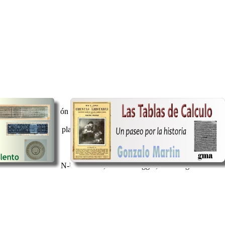
nsaje de presentación en la sección Bienvenido a ARC:
[link]
 llegado a esta plaza. Cuando he buscado manuales o información sobre 
déis trastear con la N-Universale, sistema Baggio, como regla virtual. 