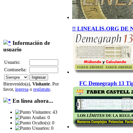
!! LINEALIS.ORG DE 
Información de
usuario
Usuario:
Contraseña:
FC Demegraph 13 Tip
Bienvenido(a),
Visitante
. Por
favor,
ingresa
o
regístrate
.
En línea ahora...
Visitantes: 43
Arañas: 0
Oculto(s): 0
Usuarios: 0