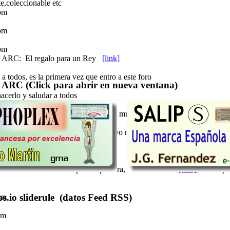
te,coleccionable etc
pm
pm
pm
 ARC: El regalo para un Rey
[link]
a todos, es la primera vez que entro a este foro
 ARC (Click para abrir en nueva ventana)
acerlo y saludar a todos
brás comprobado que el chat no esta muy poblado, mejor escribe un me
 de "un lugar de La Mancha de cuyo nombre no quiero acordarme", recién
e estreno en el chat
as horas nadie me disputa la palabra, os envío el link
[link]
, donde po
s.io sliderule (datos Feed RSS)
am
am