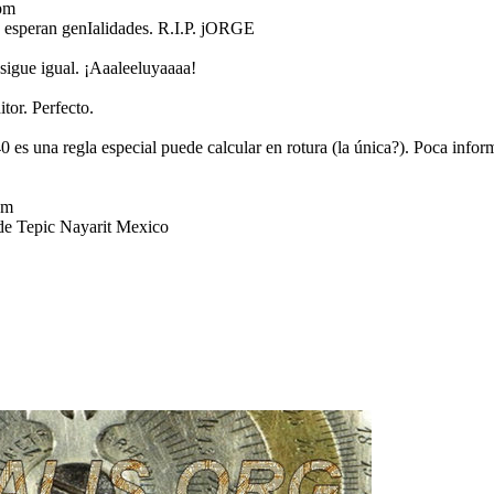
pm
 esperan genIalidades. R.I.P. jORGE
 sigue igual. ¡Aaaleeluyaaaa!
or. Perfecto.
 es una regla especial puede calcular en rotura (la única?). Poca inf
pm
de Tepic Nayarit Mexico