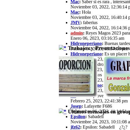
Mac
:
Saber si es rara , interesan
Noviembre 03, 2022, 12:36:14 
Mac
:
Hola
Noviembre 03, 2022, 16:40:14 
JMV
:
faberius
Noviembre 04, 2022, 16:14:36 
admin
:
Reyes Magos 2023 para
Enero 06, 2023, 03:16:35 am
Hidroneperiano
:
Buenas tardes 
Trabajos y Presentaciones
Febrero 04, 2023, 18:57:10 pm
Hidroneperiano
:
Es un placer h
Febrero 04, 2023, 18:57:33 pm
jfz62
:
Hola Hidroperiano, Ya ha
Febrero 11, 2023, 21:03:25 pm
JB
:
Hola a todos Soy José María,
Febrero 13, 2023, 16:39:57 pm
Hidroneperiano
:
Hola a todos m
Febrero 15, 2023, 20:44:40 pm
JB
:
Hola. Aprovechando que a est
Febrero 25, 2023, 22:41:38 pm
Josep
:
Lafayette F686
Últimos mensajes en group
Septiembre 06, 2023, 11:14:51 
Epsilon
:
Sabadell
Noviembre 24, 2023, 10:11:08 
jfz62
:
Epsilon: Sabadell ¿?¿?