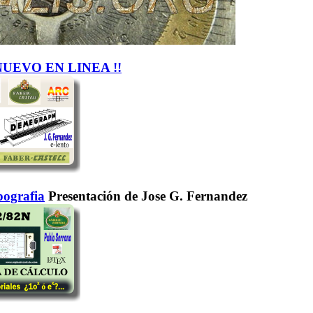
NUEVO EN LINEA !!
ografia
Presentación de Jose G. Fernandez