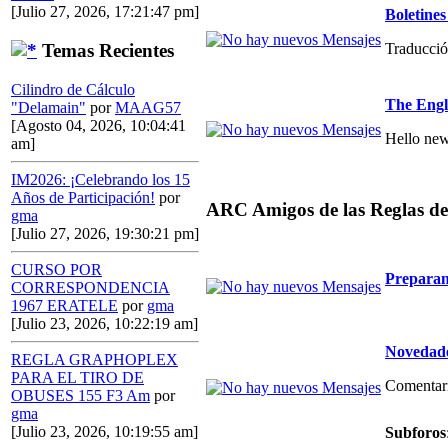
[Julio 27, 2026, 17:21:47 pm]
Boletin
Traducció
Temas Recientes
Cilindro de Cálculo
The Engl
"Delamain"
por
MAAG57
[Agosto 04, 2026, 10:04:41
Hello new
am]
IM2026: ¡Celebrando los 15
Años de Participación!
por
ARC Amigos de las Reglas de
gma
[Julio 27, 2026, 19:30:21 pm]
CURSO POR
Preparan
CORRESPONDENCIA
1967 ERATELE
por
gma
[Julio 23, 2026, 10:22:19 am]
Novedade
REGLA GRAPHOPLEX
PARA EL TIRO DE
Comentario
OBUSES 155 F3 Am
por
gma
[Julio 23, 2026, 10:19:55 am]
Subforos