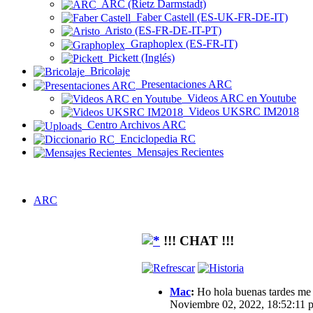
ARC (Rietz Darmstadt)
Faber Castell (ES-UK-FR-DE-IT)
Aristo (ES-FR-DE-IT-PT)
Graphoplex (ES-FR-IT)
Pickett (Inglés)
Bricolaje
Presentaciones ARC
Videos ARC en Youtube
Videos UKSRC IM2018
Centro Archivos ARC
Enciclopedia RC
Mensajes Recientes
ARC
!!! CHAT !!!
Mac
:
Ho hola buenas tardes me g
Noviembre 02, 2022, 18:52:11 